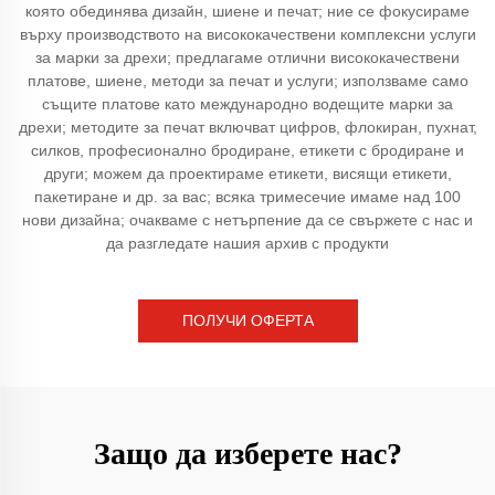
която обединява дизайн, шиене и печат; ние се фокусираме
върху производството на висококачествени комплексни услуги
за марки за дрехи; предлагаме отлични висококачествени
платове, шиене, методи за печат и услуги; използваме само
същите платове като международно водещите марки за
дрехи; методите за печат включват цифров, флокиран, пухнат,
силков, професионално бродиране, етикети с бродиране и
други; можем да проектираме етикети, висящи етикети,
пакетиране и др. за вас; всяка тримесечие имаме над 100
нови дизайна; очакваме с нетърпение да се свържете с нас и
да разгледате нашия архив с продукти
ПОЛУЧИ ОФЕРТА
Защо да изберете нас?