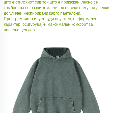
што е стилскиот сив тон што е прикажан, лесно се
комбинира со разни комлети, од повеќе памучни дренки
до улични инспирирани карго панталони.
Преогромниот силует нуди опуштен, неформален
карактер, осигурувајќи максимален комфорт за
ношење цел ден.