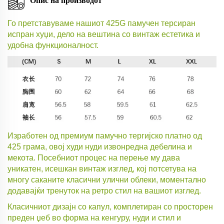
Опис на производот
Го претставуваме нашиот 425G памучен терсиран
испран хуџи, дело на вештина со винтаж естетика и
удобна функционалност.
Изработен од премиум памучно тергијско платно од
425 грама, овој худи нуди извонредна дебелина и
мекота. Посебниот процес на перење му дава
уникатен, исешкан винтаж изглед, кој потсетува на
многу саканите класични улични облеки, моментално
додавајќи тренуток на ретро стил на вашиот изглед.
Класичниот дизајн со капул, комплетиран со просторен
преден џеб во форма на кенгуру, нуди и стил и