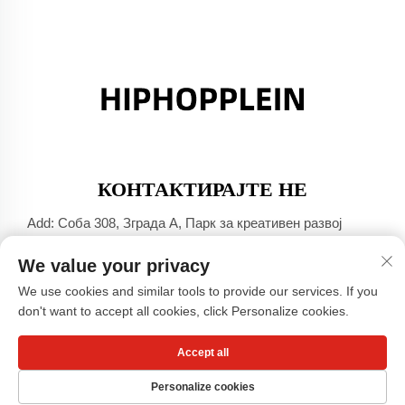
КОНТАКТИРАЈТЕ НЕ
Add: Соба 308, Зграда А, Парк за креативен развој
Џинша Порт, град Дали, Фошан, Гуангдонг
We value your privacy
Тел.:
+86-17304049586
We use cookies and similar tools to provide our services. If you
Е-пошта:
[email protected]
don't want to accept all cookies, click Personalize cookies.
Accept all
Авторски права © Гуангџоу Сиаохонгшу Компанија за
облека, ОДТ -
Политика за приватност
Personalize cookies