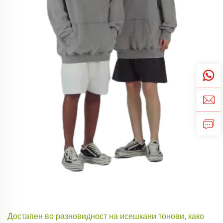
Достапен во разновидност на исешкани тонови, како