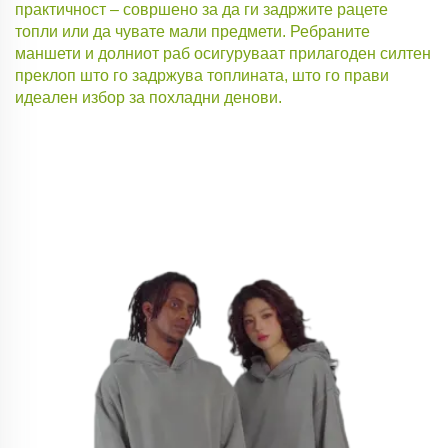
практичност – совршено за да ги задржите рацете
топли или да чувате мали предмети. Ребраните
маншети и долниот раб осигуруваат прилагоден силтен
преклоп што го задржува топлината, што го прави
идеален избор за похладни денови.