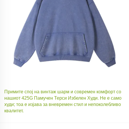
Примите спој на винтаж шарм и современ комфорт со
нашиот 425G Памучен Терси Избелен Худи. Не е само
худи; тоа е изјава за вневремен стил и непоколебливо
квалитет.