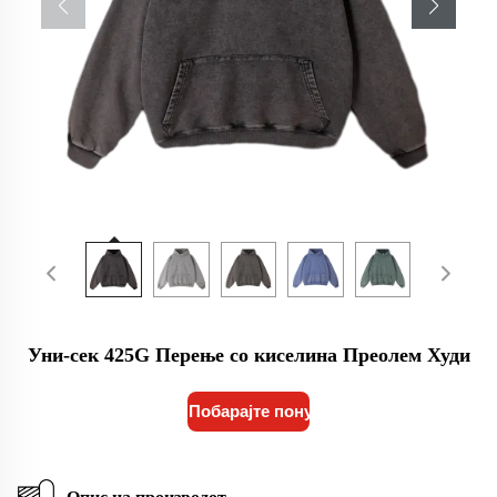
Уни-сек 425G Перење со киселина Преолем Худи
Побарајте понуда