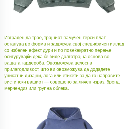
Изграден да трае, трајниот памучен терси плат
останува во форма и задржува свој специфичен изглед
со избелен ефект дури и по повеќекратно перење,
осигурувајќи дека ќе биде долготрајна основа во
вашата гардероба. Овозможува целосна
прилагодливост, што ви овозможува да додадете
уникатни дизајни, лога или етикети за да го направите
вистински вашиот — совршено за личен израз, бренд
мерчендиз или групна облека.