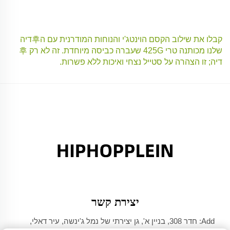
קבלו את שילוב הקסם הוינטג'י והנוחות המודרנית עם ה후דיה
שלנו מכותנה טרי 425G שעברה כביסה מיוחדת. זה לא רק 후
דיה; זו הצהרה על סטייל נצחי ואיכות ללא פשרות.
יצירת קשר
Add: חדר 308, בניין א', גן יצירתי של נמל ג'ינשה, עיר דאלי,