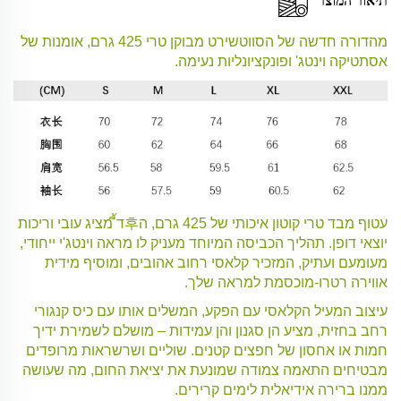
תיאור המוצר
מהדורה חדשה של הסווטשירט מבוקן טרי 425 גרם, אומנות של
אסתטיקה וינטג' ופונקציונליות נעימה.
עטוף מבד טרי קוטון איכותי של 425 גרם, ה후דี้ מציג עובי וריכות
יוצאי דופן. תהליך הכביסה המיוחד מעניק לו מראה וינטג'י ייחודי,
מעומעם ועתיק, המזכיר קלאסי רחוב אהובים, ומוסיף מידית
אווירה רטרו-מוכסמת למראה שלך.
עיצוב המעיל הקלאסי עם הפקע, המשלים אותו עם כיס קנגורי
רחב בחזית, מציע הן סגנון והן עמידות – מושלם לשמירת ידיך
חמות או אחסון של חפצים קטנים. שוליים ושרשראות מרופדים
מבטיחים התאמה צמודה שמונעת את יציאת החום, מה שעושה
ממנו ברירה אידיאלית לימים קרירים.