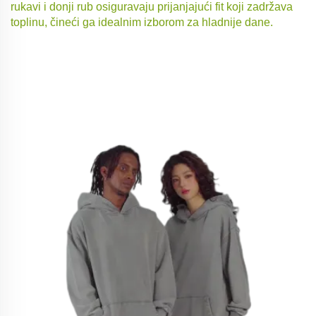
rukavi i donji rub osiguravaju prijanjajući fit koji zadržava
toplinu, čineći ga idealnim izborom za hladnije dane.