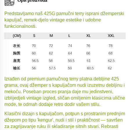
Opis proizvoda
Predstavljamo naš 425G pamučni terry isprani džemperski
kapuljač, remek-djelo vintage estetike i udobne
funkcionalnosti.
Izrađen od premium pamučnog terry platna debljine 425
grama, ovaj džemper s kapuljačom nudi izuzetnu debljinu i
mekoću. Poseban proces pranja daje mu jedinstveni,
izblijedjeli vintage izgled, sličan omiljenim klasicima ulične
mode, te odmah dodaje retro dodir vašem stilu.
Klasični dizajn s kapuljačom, potpun s prostranim prednjim
džepom po tipu 'kengur', nudi i stil i praktičnost — savršen
za zagrijavanje ruku ili skladiranje sitnih stvari. Rebrasti