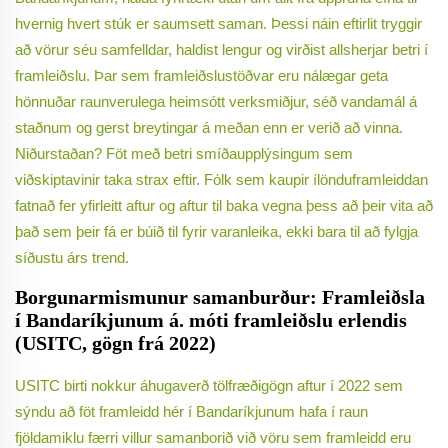
hvernig hvert stúk er saumsett saman. Þessi náin eftirlit tryggir
að vörur séu samfelldar, haldist lengur og virðist allsherjar betri í
framleiðslu. Þar sem framleiðslustöðvar eru nálægar geta
hönnuðar raunverulega heimsótt verksmiðjur, séð vandamál á
staðnum og gerst breytingar á meðan enn er verið að vinna.
Niðurstaðan? Föt með betri smíðaupplýsingum sem
viðskiptavinir taka strax eftir. Fólk sem kaupir ílönduframleiddan
fatnað fer yfirleitt aftur og aftur til baka vegna þess að þeir vita að
það sem þeir fá er búið til fyrir varanleika, ekki bara til að fylgja
síðustu árs trend.
Borgunarmismunur samanburður: Framleiðsla
í Bandaríkjunum á. móti framleiðslu erlendis
(USITC, gögn frá 2022)
USITC birti nokkur áhugaverð tölfræðigögn aftur í 2022 sem
sýndu að föt framleidd hér í Bandaríkjunum hafa í raun
fjöldamiklu færri villur samanborið við vöru sem framleidd eru