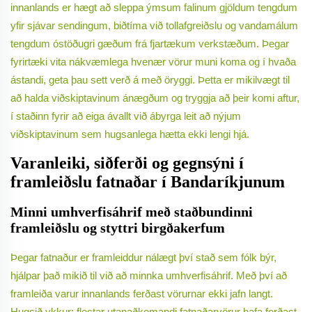
innanlands er hægt að sleppa ýmsum falinum gjöldum tengdum
yfir sjávar sendingum, biðtíma við tollafgreiðslu og vandamálum
tengdum óstöðugri gæðum frá fjartækum verkstæðum. Þegar
fyrirtæki vita nákvæmlega hvenær vörur muni koma og í hvaða
ástandi, geta þau sett verð á með öryggi. Þetta er mikilvægt til
að halda viðskiptavinum ánægðum og tryggja að þeir komi aftur,
í staðinn fyrir að eiga ávallt við ábyrga leit að nýjum
viðskiptavinum sem hugsanlega hætta ekki lengi hjá.
Varanleiki, siðferði og gegnsýni í
framleiðslu fatnaðar í Bandaríkjunum
Minni umhverfisáhrif með staðbundinni
framleiðslu og styttri birgðakerfum
Þegar fatnaður er framleiddur nálægt því stað sem fólk býr,
hjálpar það mikið til við að minnka umhverfisáhrif. Með því að
framleiða varur innanlands ferðast vörurnar ekki jafn langt.
Hugsið ykkur: flestar utanaðkomandi fatnaðarvörur hafa ferðast