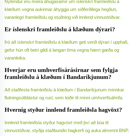
Nytendur eru meira áhugasamir um íslenskri framleiðslu á
klæðum vegna aukinnar áhyggja um siðferðilega hegðun,
varanlegri framleiðslu og stuðning við innlend vinnustöðvar.
Er íslenskri framleiðslu á klæðum dýrari?
Þó að íslenskri framleiðslu á klæðum geti verið dýrari í upphafi,
gefur hún oft betri gildi á langan tíma vegna hærri gæða og
varanleika.
Hverjar eru umhverfisárásirnar sem fylgja
framleiðslu á klæðum í Bandaríkjunum?
Að staðfesta framleiðslu á klæðum í Bandaríkjunum minnkar
flutningsútblástur og rusl, sem leiðir til minni umhverfisáhrifa.
Hvernig styður innlend framleiðsla hagvöxt?
Innlend framleiðsla styður hagvöxt með því að búa til
vinnustöðvar, styðja staðbundin hagkerfi og auka almennt BNP.