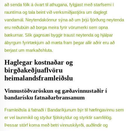
að senda fólk á óvart til athugana, fylgjast með starfsemi í
rauntíma og tala beint við verksmiðjastjóra um daglegt
vandamál. Neytendakönnur sýna að um þrjú fjórðung neytenda
eru reiðubúin að borga meira fyrir vörumerki sem opna
bækurnar. Slík gagnsæi byggir traust neytenda og hjálpar
ábyrgum fyrirtækjum að mæta fram þegar allir aðrir eru að
berjast um markaðshluta.
Haglegar kostnaðar og
birgðakeðjuaflvöru
heimalandsframleiðslu
Vinnustöðvaröskun og gæðavinnustaðir í
bandarísku fatnaðarbransanum
Framleiðsla á fatnaði í Bandaríkjunum býr til hæfingavinnu sem
er vel launmikil og styður fjölskyldur og styrktir samfélög.
Þessar störf koma með betri vinnuskilyrði, auðlindir og