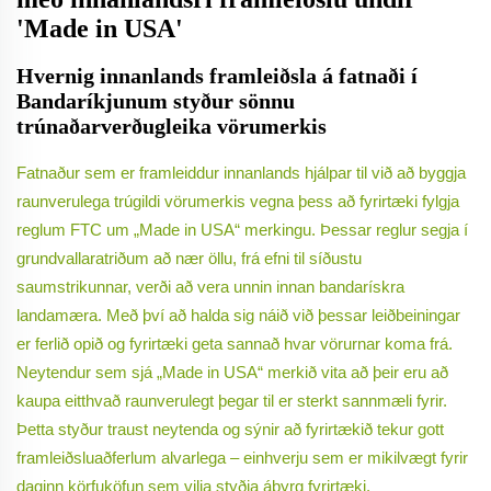
'Made in USA'
Hvernig innanlands framleiðsla á fatnaði í
Bandaríkjunum styður sönnu
trúnaðarverðugleika vörumerkis
Fatnaður sem er framleiddur innanlands hjálpar til við að byggja
raunverulega trúgildi vörumerkis vegna þess að fyrirtæki fylgja
reglum FTC um „Made in USA“ merkingu. Þessar reglur segja í
grundvallaratriðum að nær öllu, frá efni til síðustu
saumstrikunnar, verði að vera unnin innan bandarískra
landamæra. Með því að halda sig náið við þessar leiðbeiningar
er ferlið opið og fyrirtæki geta sannað hvar vörurnar koma frá.
Neytendur sem sjá „Made in USA“ merkið vita að þeir eru að
kaupa eitthvað raunverulegt þegar til er sterkt sannmæli fyrir.
Þetta styður traust neytenda og sýnir að fyrirtækið tekur gott
framleiðsluaðferlum alvarlega – einhverju sem er mikilvægt fyrir
daginn körfuköfun sem vilja styðja ábyrg fyrirtæki.