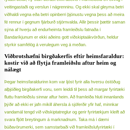
veitingastaði og verslun í nágrenninu. Og ekki skal gleyma betri
viðhaldi vegna eða betri opinberri þjónustu vegna þess að meira
fé rennur í gegnum fjárburð stjórnvalda. Allir þessir þættir saman
sýna af hverju að endurheimta framleiðslu fatnaða í
Bandaríkjunum er ekki aðeins gott viðskiptaákvörðun, heldur
styrkir samfélög á verulegum veg á meðan.
Viðbrotshæfni birgðakerfis eftir heimsfaraldur:
kostir við að flytja framleiðslu aftur heim og
nálægt
Þegar heimsfaraldurinn kom var ljóst fyrir alla hversu óstöðug
alþjóðleg birgðakerfi voru, sem leiddi til þess að margar fyrirtæki
fluttu framleiðslu sinnar aftur heim. Að framleiða hluti innanlands
þýðir að ekki er jafn mikill áhersla á sjóferðir yfir haf, minnkar
vandamál tengd við viðskiptatreglur og gerir fyrirtækjum kleift að
svara fljótt breytingum á marknadnum. Taka má í dæmi
búðavörumerki, sem samstarbaði við framleiðslufyrirtæki í