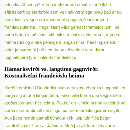
erlendis. Af hverju? Várunar okkar eru útbúðar með flottri
eftirlitskerfi og starfsfólk sem veit nákvæmlega hvað það er að
gera. Þess vegna eru vandamál uppgötvuð langar fyrr í
framleiðsluferlinu. Þegar færri villur gerast í framleiðslunni, þá
þurfa fyrirtæki að vinna við miklu minni skilaðar vörur, mynda
minna rusl og spara peninga á langan tíma. Þessi sparnaður
getur jafnvægt út það sem kann að virðast vera dýrari
upphafsverð fyrir innlendri framleiðslu.
Hámarksvirði vs. langtíma gagnvirði:
Kostnaðsefni framleiðslu heima
Klæði framleidd í Bandaríkjunum geta kostað meira í upphafi, en
borga sig aftur á langan tíma. Færri villa koma upp vegna betri
gæðastjórnunar hér heima. Pakkar eru einnig minna líklegir til að
verða skemmdir við sendingu, þar sem ferðalengdir eru styttri.
Auk þess hrinda gamall búnaður ekki upp jafn fljótt þegar
framleiðsla fer fram á staðnum. Með því að framleiða varur