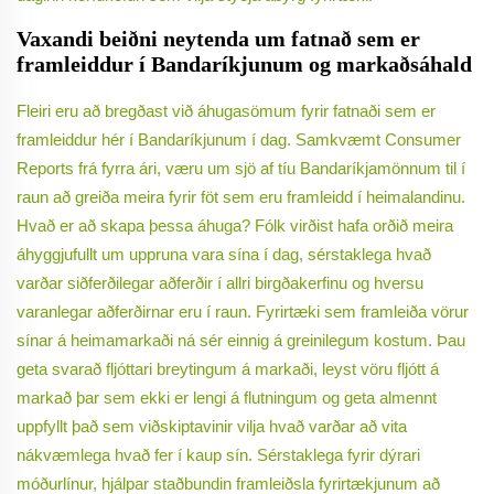
Vaxandi beiðni neytenda um fatnað sem er
framleiddur í Bandaríkjunum og markaðsáhald
Fleiri eru að bregðast við áhugasömum fyrir fatnaði sem er
framleiddur hér í Bandaríkjunum í dag. Samkvæmt Consumer
Reports frá fyrra ári, væru um sjö af tíu Bandaríkjamönnum til í
raun að greiða meira fyrir föt sem eru framleidd í heimalandinu.
Hvað er að skapa þessa áhuga? Fólk virðist hafa orðið meira
áhyggjufullt um uppruna vara sína í dag, sérstaklega hvað
varðar siðferðilegar aðferðir í allri birgðakerfinu og hversu
varanlegar aðferðirnar eru í raun. Fyrirtæki sem framleiða vörur
sínar á heimamarkaði ná sér einnig á greinilegum kostum. Þau
geta svarað fljóttari breytingum á markaði, leyst vöru fljótt á
markað þar sem ekki er lengi á flutningum og geta almennt
uppfyllt það sem viðskiptavinir vilja hvað varðar að vita
nákvæmlega hvað fer í kaup sín. Sérstaklega fyrir dýrari
móðurlínur, hjálpar staðbundin framleiðsla fyrirtækjunum að