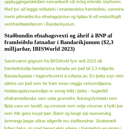
uppbyggingartækifæri samanborið við mörg erlendis starfsemi.
Með því að leggja reiðubirki í innanlandska framleiðslu, sameina
merki jafnræðisríka efnahagsþróun og hjálpa til við endurlífsgift
verkfræðitækifærum í Bandaríkjunum.
Staðbundin efnahagsvexti og áhrif á BNP af
framleiðslu fatnaðar í Bandaríkjunum ($2,3
milljarðar, IBISWorld 2023)
Samkvæmt gögnum frá IBISWorld fyrir árið 2023 olli
framleiðsluiðja bandarískra fatnaða um það bil 2,3 milljarða
Bandaríkjadala í hagkerfisvirkni á síðasta ári. En þetta snýr ekki
aðeins um það sem fer fram innan veggja verksmiðjanna.
Heildarupplysnarkeðjan er einnig felld í þetta – hugleiðið
efniframleiðendur sem veita grunnefni, flutningsfyrirtæki sem
fljúta vara um landið, og verslunir sem setja vörurnar á hylki þar
sem fólk getur keypt þær. Bærir og borgir sjá raunveruleg
ávinninga þegar slíkar aðgerðir eru staðbundnar. Skattaræði
fyllast betur, ný starf berast ekki aðeins í framleiðslu en einnig í