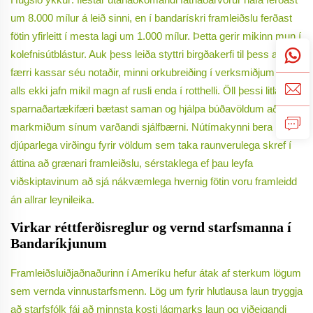
um 8.000 mílur á leið sinni, en í bandarískri framleiðslu ferðast
fötin yfirleitt í mesta lagi um 1.000 mílur. Þetta gerir mikinn mun í
kolefnisútblástur. Auk þess leiða styttri birgðakerfi til þess að
færri kassar séu notaðir, minni orkubreiðing í verksmiðjum og
alls ekki jafn mikil magn af rusli enda í rotthelli. Öll þessi litla
sparnaðartækifæri bætast saman og hjálpa búðavöldum að ná
markmiðum sínum varðandi sjálfbærni. Nútímakynni bera
djúparlega virðingu fyrir völdum sem taka raunverulega skref í
áttina að grænari framleiðslu, sérstaklega ef þau leyfa
viðskiptavinum að sjá nákvæmlega hvernig fötin voru framleidd
án allrar leynileika.
Virkar réttferðisreglur og vernd starfsmanna í
Bandaríkjunum
Framleiðsluiðjaðnaðurinn í Ameríku hefur átak af sterkum lögum
sem vernda vinnustarfsmenn. Lög um fyrir hlutlausa laun tryggja
að starfsfólk fái að minnsta kosti lágmarks laun og viðeigandi