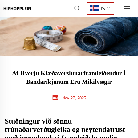
IS
Af Hverju Klæðaverslunarframleiðendur Í
Bandaríkjunum Eru Mikilvægir
Nov 27, 2025
Stuðningur við sönnu
trúnaðarverðugleika og neytendatrust
með innanlandsri framleiðslu undir