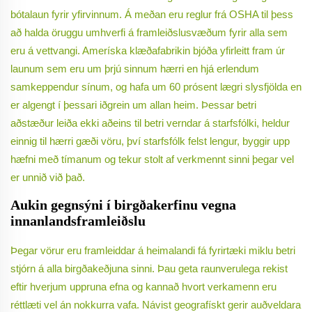
bótalaun fyrir yfirvinnum. Á meðan eru reglur frá OSHA til þess
að halda öruggu umhverfi á framleiðslusvæðum fyrir alla sem
eru á vettvangi. Ameríska klæðafabrikin bjóða yfirleitt fram úr
launum sem eru um þrjú sinnum hærri en hjá erlendum
samkeppendur sínum, og hafa um 60 prósent lægri slysfjölda en
er algengt í þessari iðgrein um allan heim. Þessar betri
aðstæður leiða ekki aðeins til betri verndar á starfsfólki, heldur
einnig til hærri gæði vöru, því starfsfólk felst lengur, byggir upp
hæfni með tímanum og tekur stolt af verkmennt sinni þegar vel
er unnið við það.
Aukin gegnsýni í birgðakerfinu vegna
innanlandsframleiðslu
Þegar vörur eru framleiddar á heimalandi fá fyrirtæki miklu betri
stjórn á alla birgðakeðjuna sinni. Þau geta raunverulega rekist
eftir hverjum uppruna efna og kannað hvort verkamenn eru
réttlæti vel án nokkurra vafa. Návist geografískt gerir auðveldara