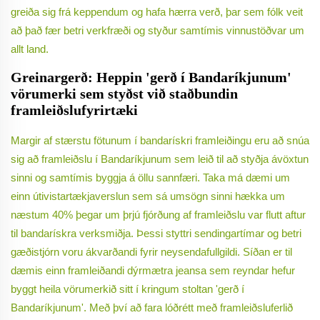
greiða sig frá keppendum og hafa hærra verð, þar sem fólk veit
að það fær betri verkfræði og styður samtímis vinnustöðvar um
allt land.
Greinargerð: Heppin 'gerð í Bandaríkjunum'
vörumerki sem styðst við staðbundin
framleiðslufyrirtæki
Margir af stærstu fötunum í bandarískri framleiðingu eru að snúa
sig að framleiðslu í Bandaríkjunum sem leið til að styðja ávöxtun
sinni og samtímis byggja á öllu sannfæri. Taka má dæmi um
einn útivistartækjaverslun sem sá umsögn sinni hækka um
næstum 40% þegar um þrjú fjórðung af framleiðslu var flutt aftur
til bandarískra verksmiðja. Þessi styttri sendingartímar og betri
gæðistjórn voru ákvarðandi fyrir neysendafullgildi. Síðan er til
dæmis einn framleiðandi dýrmætra jeansa sem reyndar hefur
byggt heila vörumerkið sitt í kringum stoltan 'gerð í
Bandaríkjunum'. Með því að fara lóðrétt með framleiðsluferlið