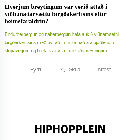
Hverjum breytingum var verið áttað í
viðbúnaðarvættu birgðakerfisins eftir
heimsfaraldrin?
Endurherbergun og náherbergun hafa aukið viðnámsefni
birgðarkerfisins með því að minnka háð á alþjóðlegum
skipavegum og bæta svarvi á markaðsbreytingum.
Fyrri
Skila
Næst