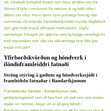
sitt, minnkaði fyrirtækið tímann sem tekur að færa vöru frá
hönnun til hylis í verslunum frá næstum ár og hálfu niður í
aðeins sex vikur. Þessi dæmi sýna greinilega hvernig náin
samvinnan við innlendis framleiðslufyrirtæki myndar birgðakerfi
sem geta hratt svarað eftirspurn markaðarins, sögðu
sannarlegar frásagnir um uppruna vara og byggja varanlega trú
með neysendum sem vilja vita nákvæmlega hvar fötin þau
kaupa voru gerð.
Yfirborðskvörðun og höndverk í
ílönduframleiddri fatnaði
Ströng stýring á gæðum og höndverkssjóði í
framleiðslu fatnaðar í Bandaríkjunum
Framleiðendur fatnaðar í Bandaríkjunum hafa
gæðastýringarkerfi sem oft fara fram yfir það sem sést annars
staðar um heiminn. Þegar um er að gera fatnað í
Bandaríkjunum, halda fyrirtæki utan um allt frá uppruna efna til