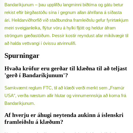
Bandaríkjunum – þau upplifðu langminni biðtíma og gátu betur
rekist eftir birgðastöðu sína í gegnum allan áhrifana á síðasta
ári. Heildarviðhorfið við staðbundna framleiðslu gefur fyrirtækjum
meiri sveigjanleika, flýtur vöru á hylki fljótt og heldur áfram
ströngum gæðastöðum. Þessir kostir reyndust afar mikilvægir til
að halda vettvangi í óvissu atvinnulífi.
Spurningar
Hvaða kröfur eru gerðar til klæðna til að teljast
'gerð í Bandaríkjunum'?
Samkvæmt reglum FTC, til að klæði verði merkt sem „Framúr
USA“, verða næstum allir hlutar og vinnumennskja að koma frá
Bandaríkjunum.
Af hverju er áhugi neytenda aukinn á íslenskri
framleiðslu á klæðum?