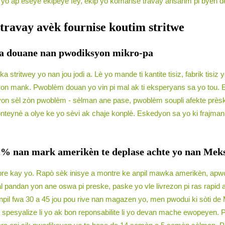
 yo ap eseye ekipeye fey, ekip yo kòmanse travay ansanm pi byen d
travay avèk fournise koutim stritwe
ta douane nan pwodiksyon mikro-pa
stritwey yo nan jou jodi a. Lè yo mande ti kantite tisiz, fabrik tisiz
asyon mank. Pwoblèm douan yo vin pi mal ak ti eksperyans sa yo tou. E
n sèl zòn pwoblèm - sèlman ane pase, pwoblèm soupli afekte prèske
konteynè a olye ke yo sèvi ak chaje konplè. Eskedyon sa yo ki frajm
42% nan mark amerikèn te deplase achte yo nan Meks
pi pre kay yo. Rapò sèk inisye a montre ke anpil mawka amerikèn, a
pandan yon ane oswa pi preske, paske yo vle livrezon pi ras rapid ak
anpil fwa 30 a 45 jou pou rive nan magazen yo, men pwodui ki sòti d
ye spesyalize li yo ak bon reponsabilite li yo devan mache ewopeyen