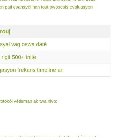
e yon pati esansyèl nan tout pwosesis evaluasyon
 rouj
syal vag oswa datè
 rigit 500+ inite
gasyon frekans timeline an
otokòl vètisman ak twa nivo: