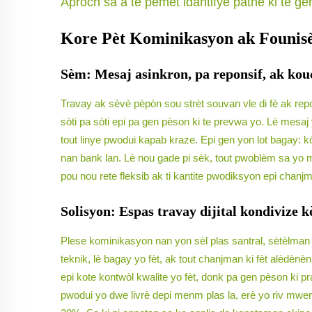
Aproch sa a te pèmèt idantifye patnè ki te ge
Kore Pèt Kominikasyon ak Founisè
Sèm: Mesaj asinkron, pa reponsif, ak kou
Travay ak sèvè pèpòn sou strèt souvan vle di fè ak repo
sòti pa sòti epi pa gen pèson ki te prevwa yo. Lè mesa
tout linye pwodui kapab kraze. Epi gen yon lot bagay: kò
nan bank lan. Lè nou gade pi sèk, tout pwoblèm sa yo mon
pou nou rete fleksib ak ti kantite pwodiksyon epi chan
Solisyon: Espas travay dijital kondivize k
Plese kominikasyon nan yon sèl plas santral, sètèlman
teknik, lè bagay yo fèt, ak tout chanjman ki fèt alèdèn
epi kote kontwòl kwalite yo fèt, donk pa gen pèson ki p
pwodui yo dwe livrè depi menm plas la, erè yo riv mwens