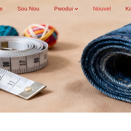
e
Sou Nou
Pwodui
Nouvel
K