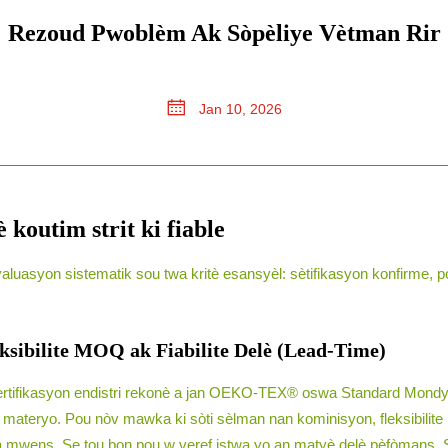
Rezoud Pwoblèm Ak Sòpèliye Vètman Rir
Jan 10, 2026
 koutim strit ki fiable
aluasyon sistematik sou twa kritè esansyèl: sètifikasyon konfirme, 
eksibilite MOQ ak Fiabilite Delè (Lead-Time)
sertifikasyon endistri rekonè a jan OEKO-TEX® oswa Standard Mondya
e materyo. Pou nòv mawka ki sòti sèlman nan kominisyon, fleksibilite 
 mwens. Se tou bon pou w veref istwa yo an matyè delè pèfòmans. Se