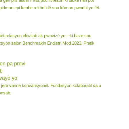
 gen plis atann mwa pou livrezon ki bloke nan pòt
apidman epi kenbe rekòd klè sou kòman pwodui yo fèt.
 pèmèt relasyon ekwitab ak pwovizè yo—ki baze sou
ksyon selon Benchmakin Endistri Mod 2023. Pratik
on pa previ
ab
avayè yo
 jere vannè konvansyonèl. Fondasyon kolaboratif sa a
onsab.