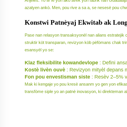
Anjeles. Yo te fè yon akò avèk yon fabrik nan Guadala
azatyen ankò. Men, pou rive a sa a, se nesesè pou chw
Konstwi Patnèyaj Ekwitab ak Long
Pase nan relasyon transaksyonèl nan alians estratejik c
struktir kòt transparan, revizyon kòb pèfòmans chak 
esansyèl yo se:
Klaz fleksibilite kowandevlope
: Defini an
Kostè livèn ouvè
: Revizyon mityèl depans 
Fon pou envestisman siste
: Resèv 2–5% v
Mak ki kengaje yo pou kresè ansanm yo gen yon efikasi
transfòme siple yo an patnè inovasyon, ki direkteman a