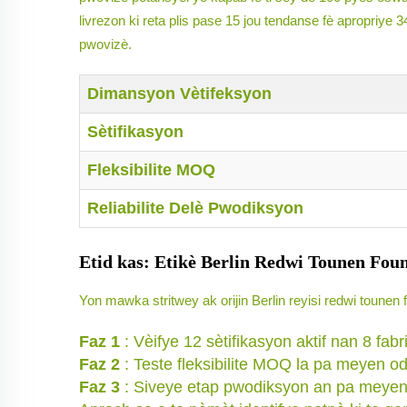
livrezon ki reta plis pase 15 jou tendanse fè apropriye 
pwovizè.
Dimansyon Vètifeksyon
Sètifikasyon
Fleksibilite MOQ
Reliabilite Delè Pwodiksyon
Etid kas: Etikè Berlin Redwi Tounen Fou
Yon mawka stritwey ak orijin Berlin reyisi redwi toun
Faz 1
: Vèifye 12 sètifikasyon aktif nan 8 fab
Faz 2
: Teste fleksibilite MOQ la pa meyen od
Faz 3
: Siveye etap pwodiksyon an pa meyen