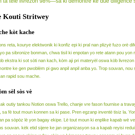
n ta tele livrezon 98%—sa ki demontre ke due diligence s
 Kouti Stritwey
che kòt kache
ns reta, kourye elektwonik ki konfiz epi ki pral nan plizyè fuzo orè d
j yo pa sibronize bonman, chwa tisil ki enpotan yo rete atann pou yo
b ekstra ki sot sòti nan kach, kòm aji pri materyèl oswa kòb livrezon 
tre ke gen pwoblèm pi gwo anpil anpil anba yo. Trop souvan, nou sèvi a
jman rapid sou mache.
òm sèl sòs vè
 ak outiy tankou Notion oswa Trello, chanje vre fason fournise a tr
èn, sa fè tout moun konnen sa ki pase. Pren egzanp inventè tisiz la.
ran pa sòpòz lè yon bagay ekipe. Lè tout moun ki enplike kapab wè ve
 souvan. kèk etid sijere ke jan organizasyon sa a kapab reyisi redui