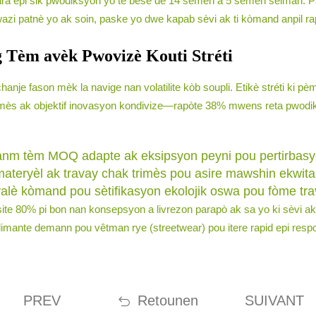
jara epi sik pwodiksyon yo te bese de 14 semèn a 5 semèn sèlman. Pa
azi patnè yo ak soin, paske yo dwe kapab sèvi ak ti kòmand anpil r
 Tèm avèk Pwovizè Kouti Stréti
hanje fason mèk la navige nan volatilite kòb soupli. Etikè stréti ki
trimès ak objektif inovasyon kondivize—rapòte 38% mwens reta pwodi
sanm tèm MOQ adapte ak eksipsyon peyni pou pertirbasy
materyèl ak travay chak trimès pou asire mawshin ekwit
alè kòmand pou sètifikasyon ekolojik oswa pou fòme tr
te 80% pi bon nan konsepsyon a livrezon parapò ak sa yo ki sèvi ak
limante demann pou vêtman rye (streetwear) pou itere rapid epi resp
PREV
Retounen
SUIVANT