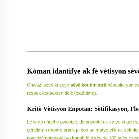
Kòman idantifye ak fè vètisyon sèvè
Chwazi sèvè ki seyir
sèvè koutim strit
nèsesite yon ev
respek konsekten delè (lead-time).
Kritè Vètisyon Enpotan: Sètifikasyon, Fl
Lè w ap chache pwovizè, do priyorite ak sa yo ki gen 
genelman montre pratik pi bon an matyè etik ak sekirit
pwovizè potansyèl yo kapab fè ti sèy de 100 pyès oswa