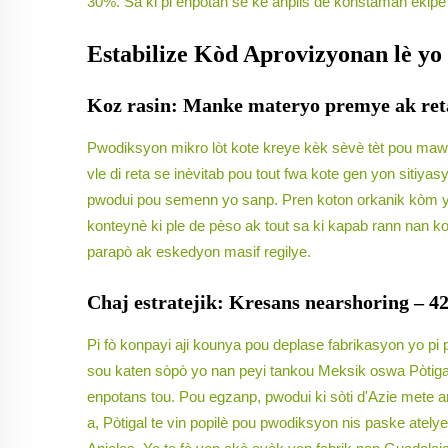
30%. Sa ki pi enpotan se ke anplis de konstaman ekipe
Estabilize Kòd Aprovizyonan lè yo 
Koz rasin: Manke materyo premye ak re
Pwodiksyon mikro lòt kote kreye kèk sèvè tèt pou mawka 
vle di reta se inèvitab pou tout fwa kote gen yon sitiy
pwodui pou semenn yo sanp. Pren koton orkanik kòm yo
konteynè ki ple de pèso ak tout sa ki kapab rann nan 
parapò ak eskedyon masif regilye.
Chaj estratejik: Kresans nearshoring – 
Pi fò konpayi aji kounya pou deplase fabrikasyon yo 
sou katen sòpò yo nan peyi tankou Meksik oswa Pòtigal 
enpotans tou. Pou egzanp, pwodui ki sòti d'Azie mete 
a, Pòtigal te vin popilè pou pwodiksyon nis paske atel