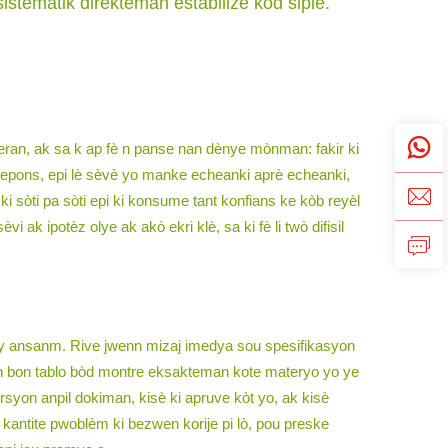
istematik direkteman estabilize kòd siple.
iferan, ak sa k ap fè n panse nan dènye mònman: fakir ki
n repons, epi lè sèvè yo manke echeanki aprè echeanki,
ki sòti pa sòti epi ki konsume tant konfians ke kòb reyèl
k ipotèz olye ak akò ekri klè, sa ki fè li twò difisil
avay ansanm. Rive jwenn mizaj imedya sou spesifikasyon
 Yon bon tablo bòd montre eksakteman kote materyo yo ye
rsyon anpil dokiman, kisè ki apruve kòt yo, ak kisè
 kantite pwoblèm ki bezwen korije pi lò, pou preske