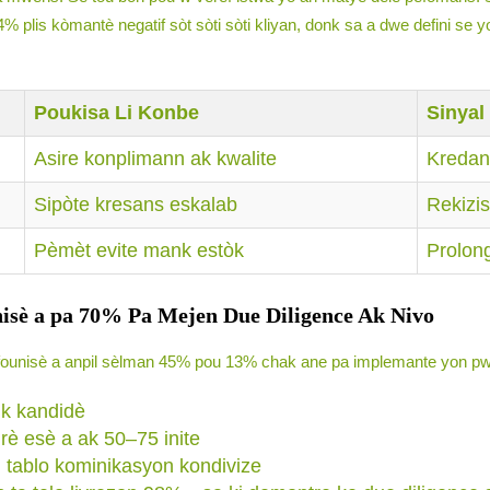
34% plis kòmantè negatif sòt sòti sòti kliyan, donk sa a dwe defini s
Poukisa Li Konbe
Sinyal
Asire konplimann ak kwalite
Kredan
Sipòte kresans eskalab
Rekizis
Pèmèt evite mank estòk
Prolon
nisè a pa 70% Pa Mejen Due Diligence Ak Nivo
en founisè a anpil sèlman 45% pou 13% chak ane pa implemante yon pw
rik kandidè
rè esè a ak 50–75 inite
 tablo kominikasyon kondivize