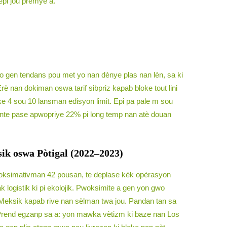
epi jou premye a.
 yo gen tendans pou met yo nan dènye plas nan lèn, sa ki
rè nan dokiman oswa tarif sibpriz kapab bloke tout lini
 4 sou 10 lansman edisyon limit. Epi pa pale m sou
annte pase apwopriye 22% pi long temp nan atè douan
ik oswa Pòtigal (2022–2023)
pwoksimativman 42 pousan, te deplase kèk opèrasyon
 logistik ki pi ekolojik. Pwoksimite a gen yon gwo
e Meksik kapab rive nan sèlman twa jou. Pandan tan sa
. Prend egzanp sa a: yon mawka vètizm ki baze nan Los