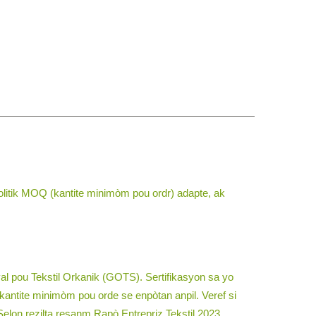
politik MOQ (kantite minimòm pou ordr) adapte, ak
l pou Tekstil Orkanik (GOTS). Sertifikasyon sa yo
kantite minimòm pou orde se enpòtan anpil. Veref si
lon rezilta resanm Rapò Entrepriz Tekstil 2023,