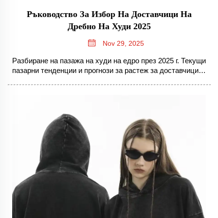
Ръководство За Избор На Доставчици На
Дребно На Худи 2025
Nov 29, 2025
Разбиране на пазажа на худи на едро през 2025 г. Текущи
пазарни тенденции и прогнози за растеж за доставчиците
на худи на едро. Пазарът на худи на световно равнище
се очаква да нарасне значително през следващите
няколко години. Прогнозите за индустрията сочат, че...