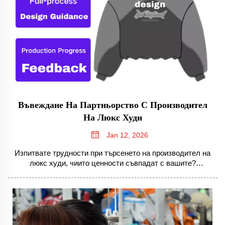
Въвеждане На Партньорство С Производител
На Люкс Худи
Jan 12, 2026
Изпитвате трудности при търсенето на производител на
люкс худи, чиито ценности съвпадат с вашите?
Разберете как съвместимостта на брандовете, етичната
проследимост и интелигентните договори насърчават
премиални партньорства. Започнете да изграждате
своето още днес.