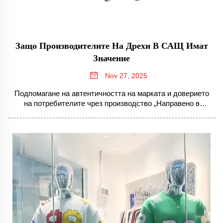
Защо Производителите На Дрехи В САЩ Имат
Значение
Nov 27, 2025
Подпомагане на автентичността на марката и доверието
на потребителите чрез производство „Направено в
САЩ“. Какво означава производството на дрехи в САЩ
за укрепването на автентичността на марката. Дрехите,
произведени в страната, помагат за изграждане на
истински достоверност на марката, тъй като компаниите
спазват...