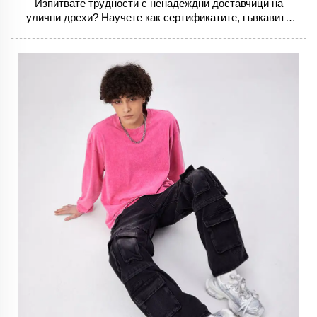
Изпитвате трудности с ненадеждни доставчици на
улични дрехи? Научете как сертификатите, гъвкавите
MOQ и проследяването на водещото време намаляват
закъсненията с 70 %. Проверявайте по-умно —
започнете още днес.