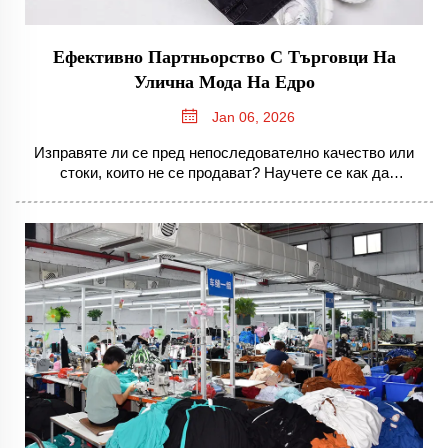
Ефективно Партньорство С Търговци На
Улична Мода На Едро
Jan 06, 2026
Изправяте ли се пред непоследователно качество или
стоки, които не се продават? Научете се как да
проверявате търговците на улична мода на едро по
критериите за проследимост на материала, гъвкавост по
отношение на минималното количество за поръчка
(MOQ) и съвместно иновиране. Създайте стратегически
съюзи — изтеглете чеклиста.