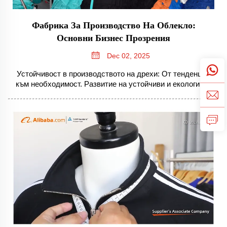
Фабрика За Производство На Облекло:
Основни Бизнес Прозрения
Dec 02, 2025
Устойчивост в производството на дрехи: От тенденция
към необходимост. Развитие на устойчиви и екологично
чисти практики в дейностите на фабрики за
производство на дрехи. В съвременния свят на
производството на дрехи, преминаването към
екологични решения не е просто нещо, което компаниите
правят по...