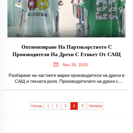
Оптимизиране На Партньорството С
Производители На Дрехи С Етикет От САЩ
Nov 26, 2025
Разбиране на частните марки производители на дрехи в
САЩ и тяхната роля. Производителите на дрехи с
частни марки в САЩ действат като производствени
партньори за модни марки, като произвеждат дрехи,
които се продават под собствените имена на тези марки.
Американските производители притежават...
Назад
1
2
3
4
5
Напред