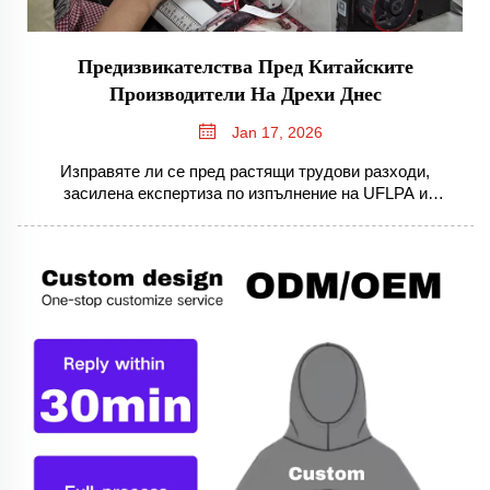
Предизвикателства Пред Китайските
Производители На Дрехи Днес
Jan 17, 2026
Изправяте ли се пред растящи трудови разходи,
засилена експертиза по изпълнение на UFLPA и
задължения по политиката за двойна въглеродна
неутралност? Разберете как водещите брандове за
облекло адаптират своите вериги за доставки. Получете
практически насоки още днес.