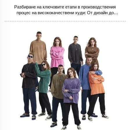
Разбиране на ключовите етапи в производствения
процес на висококачествени худи: От дизайн до
доставка. Производителите на първа линия са
разработили детайлен производствен процес, който
превръща основни материали в страхотни продукти...