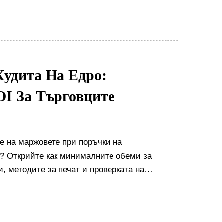
удита На Едро:
I За Търговците
е на маржовете при поръчки на
о? Открийте как минималните обеми за
, методите за печат и проверката на
лния ROI. Оптимизирайте рентабилността —