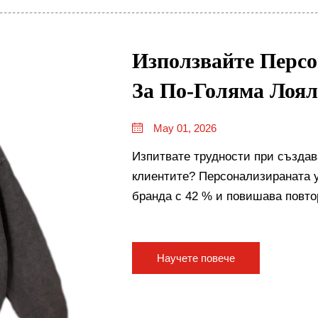
Използвайте Перс
За По-Голяма Лоя
May 01, 2026
Изпитвате трудности при създав
клиентите? Персонализираната 
бранда с 42 % и повишава повто
от данни път към трибално подк
Научете повече