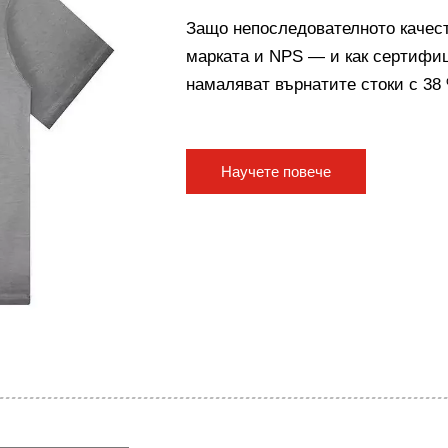
Защо непоследователното качест
марката и NPS — и как сертифи
намаляват върнатите стоки с 38
Получете критериите за проверка
Научете повече