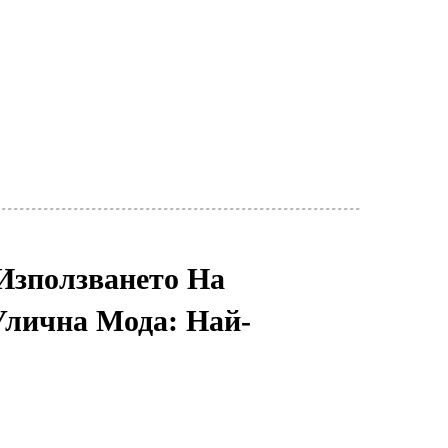
Използването На
Улична Мода: Най-