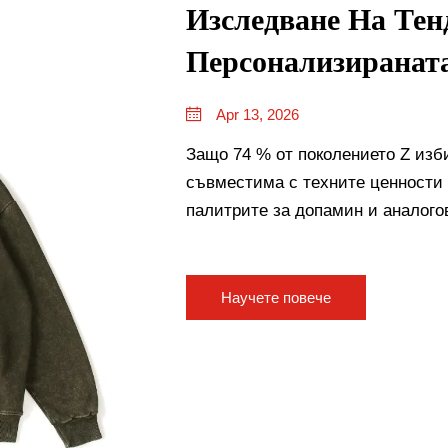
Изследване На Тен
Персонализираната
Apr 13, 2026
Защо 74 % от поколението Z изб
съвместима с техните ценности
палитрите за допамин и аналого
възможността за 2026 г.
Научете повече