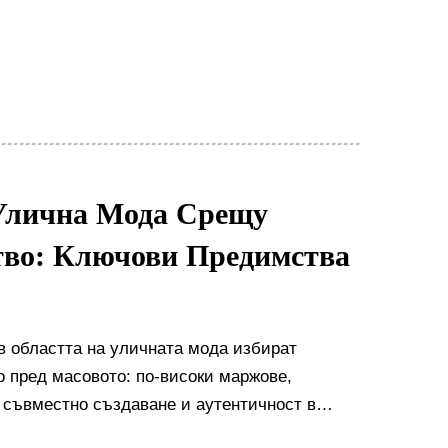
Улична Мода Срещу
тво: Ключови Предимства
в областта на уличната мода избират
 пред масовото: по-високи маржове,
 съвместно създаване и аутентичност в
 конкурентното предимство.