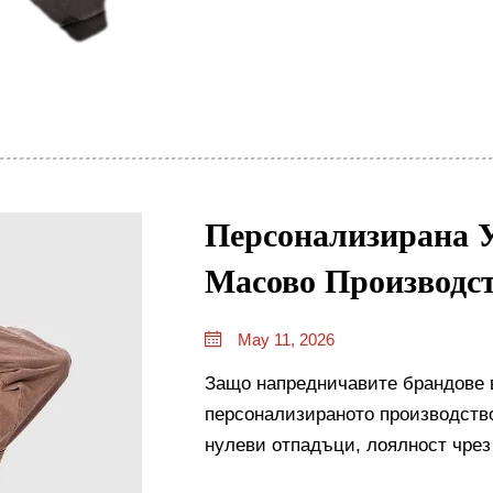
Персонализирана 
Масово Производс
May 11, 2026
Защо напредничавите брандове 
персонализираното производство
нулеви отпадъци, лоялност чрез
рамките на културата. Открийте