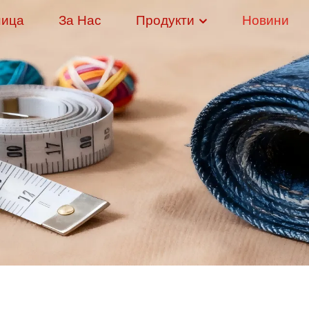
ница
За Нас
Продукти
Новини