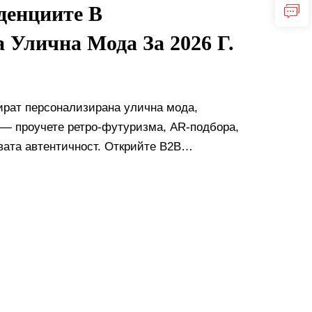
денциите В
 Улична Мода За 2026 Г.
ират персонализирана улична мода,
 — проучете ретро-футуризма, AR-подбора,
вата автентичност. Открийте B2B