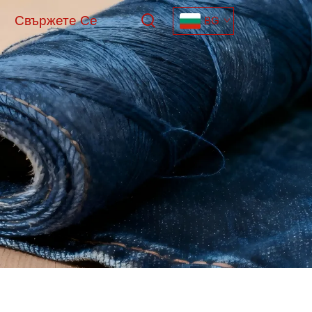
Свържете Се
BG