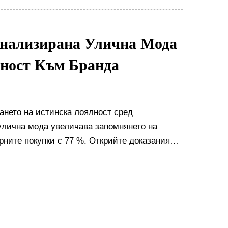
онализирана Улична Мода
лност Към Бранда
ането на истинска лоялност сред
улична мода увеличава запомнянето на
рните покупки с 77 %. Открийте доказания
репа.