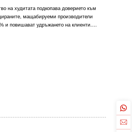
во на худитата подкопава доверието към
цираните, мащабируеми производители
 % и повишават удръжането на клиенти.
 на партньори.