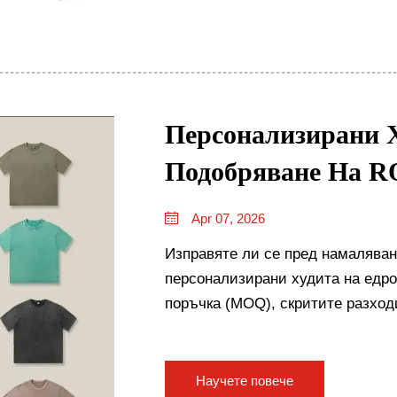
Персонализирани Х
Подобряване На RO
Apr 07, 2026
Изправяте ли се пред намаляван
персонализирани худита на едр
поръчка (MOQ), скритите разходи
доставчиците влияят върху реа
изтеглете безплатния чеклист.
Научете повече