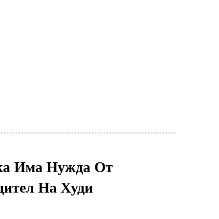
ка Има Нужда От
дител На Худи