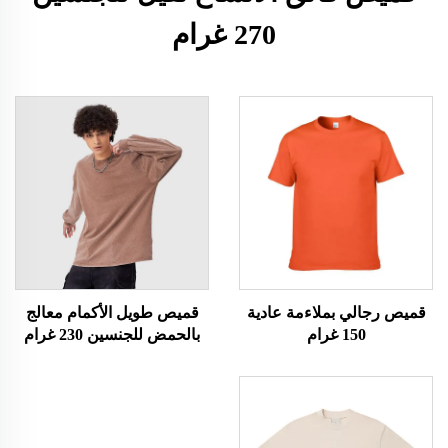
270 غرام
قميص رجالي بملاءمة عادية
قميص طويل الأكمام معالج
150 غرام
بالحمض للجنسين 230 غرام