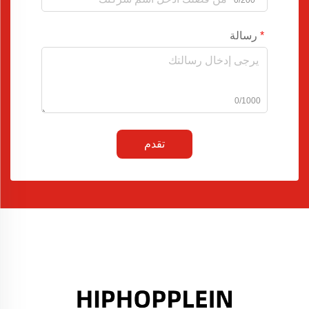
0/200
رسالة
0/1000
تقدم