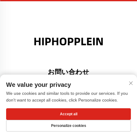
お問い合わせ
Add: 広東省佛山市大里町金沙港創意園A棟308号室
We value your privacy
電話番号：
+86-17304049586
We use cookies and similar tools to provide our services. If you
don't want to accept all cookies, click Personalize cookies.
メールアドレス：
[email protected]
Accept all
Copyright © 広州小紅書服装有限公司 -
プライバシーポリシー
Personalize cookies