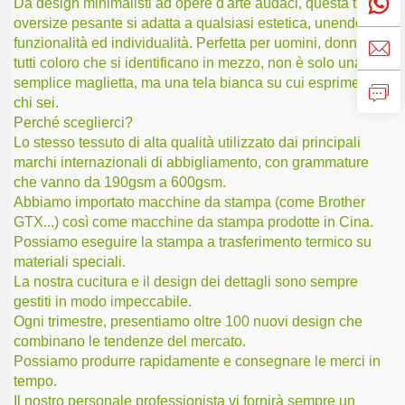
Da design minimalisti ad opere d'arte audaci, questa t-shirt
oversize pesante si adatta a qualsiasi estetica, unendo
funzionalità ed individualità. Perfetta per uomini, donne e
tutti coloro che si identificano in mezzo, non è solo una
semplice maglietta, ma una tela bianca su cui esprimere
chi sei.
Perché sceglierci?
Lo stesso tessuto di alta qualità utilizzato dai principali
marchi internazionali di abbigliamento, con grammature
che vanno da 190gsm a 600gsm.
Abbiamo importato macchine da stampa (come Brother
GTX...) così come macchine da stampa prodotte in Cina.
Possiamo eseguire la stampa a trasferimento termico su
materiali speciali.
La nostra cucitura e il design dei dettagli sono sempre
gestiti in modo impeccabile.
Ogni trimestre, presentiamo oltre 100 nuovi design che
combinano le tendenze del mercato.
Possiamo produrre rapidamente e consegnare le merci in
tempo.
Il nostro personale professionista vi fornirà sempre un