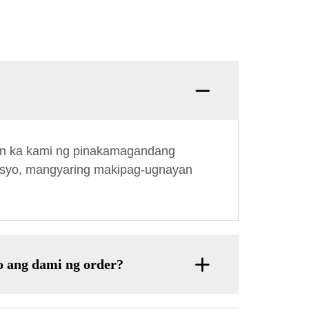
T: Ika
an ka kami ng pinakamagandang
esyo, mangyaring makipag-ugnayan
o ang dami ng order?