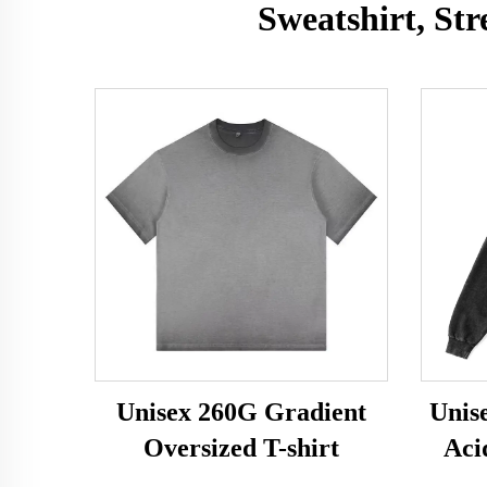
Sweatshirt, St
Unisex 260G Gradient
Unis
Oversized T-shirt
Aci