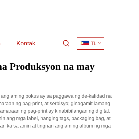
a
Kontak
TL
 na Produksyon na may
; ang aming pokus ay sa paggawa ng de-kalidad na
araan ng pag-print, at serbisyo; ginagamit lamang
araan ng pag-print ay kinabibilangan ng digital,
min ang mga label, hanging tags, packaging bag, at
yan ka sa amin at tingnan ang aming album ng mga