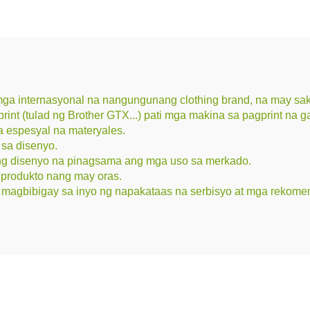
 mga internasyonal na nangungunang clothing brand, na may s
nt (tulad ng Brother GTX...) pati mga makina sa pagprint na g
a espesyal na materyales.
 sa disenyo.
ong disenyo na pinagsama ang mga uso sa merkado.
produkto nang may oras.
magbibigay sa inyo ng napakataas na serbisyo at mga rekome