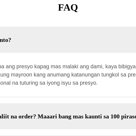
FAQ
nto?
a ang presyo kapag mas malaki ang dami, kaya bibigy
. Kung mayroon kang anumang katanungan tungkol sa pr
nal na tuturing sa iyong isyu sa presyo.
iit na order? Maaari bang mas kaunti sa 100 piras