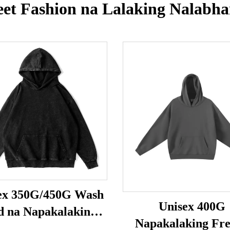
reet Fashion na Lalaking Nalabha
ex 350G/450G Wash
Unisex 400G
d na Napakalaking
Napakalaking Fr
Hoodie