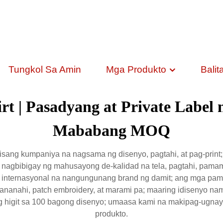
Tungkol Sa Amin
Mga Produkto
Balit
rt | Pasadyang at Private Label
Mababang MOQ
isang kumpaniya na nagsama ng disenyo, pagtahi, at pag-print
 nagbibigay ng mahusayong de-kalidad na tela, pagtahi, pamam
 internasyonal na nangungunang brand ng damit; ang mga pamam
a pananahi, patch embroidery, at marami pa; maaring idisenyo na
 ng higit sa 100 bagong disenyo; umaasa kami na makipag-ugna
produkto.