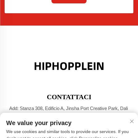
CONTATTACI
Add: Stanza 308, Edificio A, Jinsha Port Creative Park, Dali
Town, Foshan, Guangdong
We value your privacy
Tel:
+86-17304049586
We use cookies and similar tools to provide our services. If you
E-mail:
[email protected]