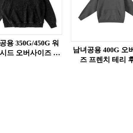
용 350G/450G 워
남녀공용 400G 오
애시드 오버사이즈 후
즈 프렌치 테리 
디