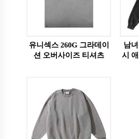
유니섹스 260G 그라데이
남녀공
션 오버사이즈 티셔츠
시 