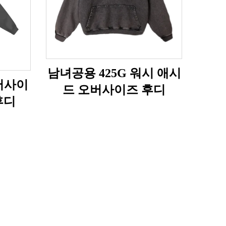
남녀공용 425G 워시 애시
버사이
드 오버사이즈 후디
후디