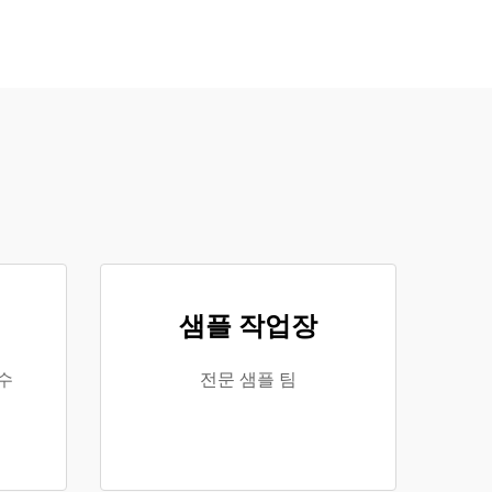
샘플 작업장
수
전문 샘플 팀