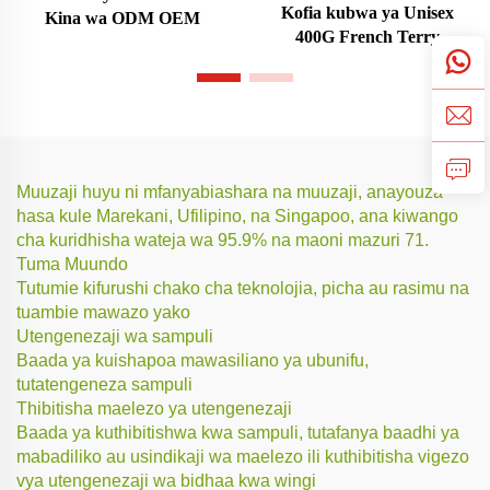
Kofia kubwa ya Unisex
Kina wa ODM OEM
400G French Terry
Muuzaji huyu ni mfanyabiashara na muuzaji, anayouza
hasa kule Marekani, Ufilipino, na Singapoo, ana kiwango
cha kuridhisha wateja wa 95.9% na maoni mazuri 71.
Tuma Muundo
Tutumie kifurushi chako cha teknolojia, picha au rasimu na
tuambie mawazo yako
Utengenezaji wa sampuli
Baada ya kuishapoa mawasiliano ya ubunifu,
tutatengeneza sampuli
Thibitisha maelezo ya utengenezaji
Baada ya kuthibitishwa kwa sampuli, tutafanya baadhi ya
mabadiliko au usindikaji wa maelezo ili kuthibitisha vigezo
vya utengenezaji wa bidhaa kwa wingi