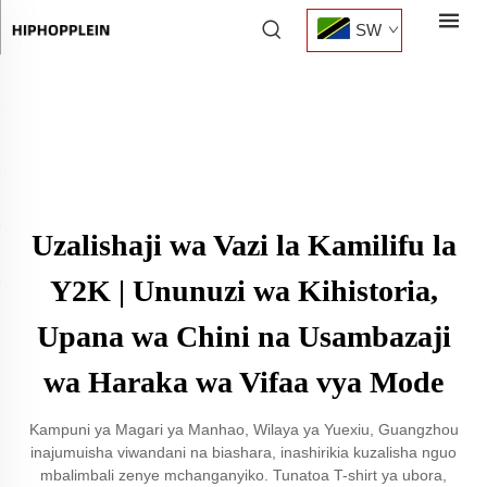
SW
Uzalishaji wa Vazi la Kamilifu la
Y2K | Ununuzi wa Kihistoria,
Upana wa Chini na Usambazaji
wa Haraka wa Vifaa vya Mode
Kampuni ya Magari ya Manhao, Wilaya ya Yuexiu, Guangzhou
inajumuisha viwandani na biashara, inashirikia kuzalisha nguo
mbalimbali zenye mchanganyiko. Tunatoa T-shirt ya ubora,