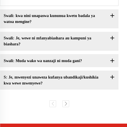
Swali: kwa nini unapaswa kununua kwetu badala ya
watoa mengine?
Swali: Je, wewe ni mfanyabiashara au kampuni ya
biashara?
Swali: Muda wako wa uanzaji ni muda gani?
S: Je, mwenyezi unaweza kufanya ubandikaji/kushikia
kwa wewe mwenyewe?