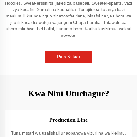
Hoodies, Sweat-ersshirts, jaketi za baseball, Sweater-spants, Vazi
vya kusafiri, Suruali na kadhalika. Tunajitolea kufanya kazi
maalum ili kuunda nguo zinazotofautiana, binafsi na ya ubora wa
juu ili kusaidia wateja wajengeni Chapa haraka. Tutawaletea
ubora mkubwa, bei halisi, huduma bora. Karibu kusisimua wakati
wowote.
Pata Nukuu
Kwa Nini Utuchague?
Production Line
Tuna mstari wa uzalishaji unaopangwa vizuri na wa kielimu,