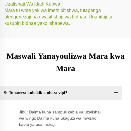
Uzalishaji Wa Idadi Kubwa
Mara tu wote yakiwa imethibitishwa, tutapanga
utengenezaji na uwasilishaji wa bidhaa. Unahitaji tu
kusubiri bidhaa yako ishapewa.
Maswali Yanayoulizwa Mara kwa
Mara
S: Tunaweza kuhakikia ubora vipi?
Sw
Jibu: Daima kuna sampuli kabla ya uzalishaji
wa wingi; Daima kuna ukaguzi wa mwisho
kabla ya usafirishaji;