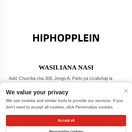
WASILIANA NASI
Add: Chumba cha 308, Jengo A, Parki ya Uzalishaji la
Jinsha Port, Mji wa Dali, Foshan, Guangdong
We value your privacy
Simu:
+86-17304049586
We use cookies and similar tools to provide our services. If you
Barua Pepe:
[email protected]
don't want to accept all cookies, click Personalize cookies.
Accept all
Copyright © Kampuni ya Magazi ya Guangzhou Xiaohongshu,
LTD -
Sera ya Faragha
Personalize cookies