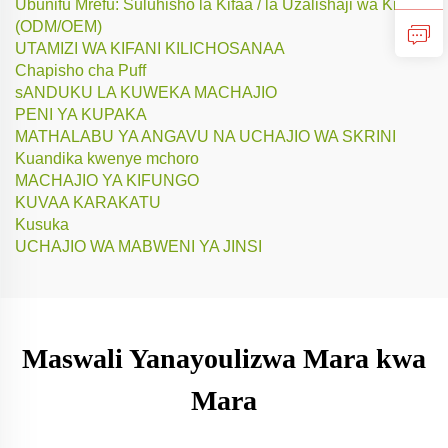
Ubunifu Mrefu: Suluhisho la Kifaa / la Uzalishaji wa Kifaa
(ODM/OEM)
UTAMIZI WA KIFANI KILICHOSANAA
Chapisho cha Puff
sANDUKU LA KUWEKA MACHAJIO
PENI YA KUPAKA
MATHALABU YA ANGAVU NA UCHAJIO WA SKRINI
Kuandika kwenye mchoro
MACHAJIO YA KIFUNGO
KUVAA KARAKATU
Kusuka
UCHAJIO WA MABWENI YA JINSI
Maswali Yanayoulizwa Mara kwa
Mara