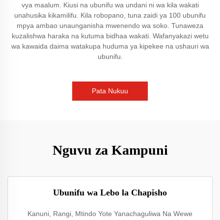
vya maalum. Kiusi na ubunifu wa undani ni wa kila wakati
unahusika kikamilifu. Kila robopano, tuna zaidi ya 100 ubunifu
mpya ambao unaunganisha mwenendo wa soko. Tunaweza
kuzalishwa haraka na kutuma bidhaa wakati. Wafanyakazi wetu
wa kawaida daima watakupa huduma ya kipekee na ushauri wa
ubunifu.
Pata Nukuu
Nguvu za Kampuni
Ubunifu wa Lebo la Chapisho
Kanuni, Rangi, Mtindo Yote Yanachaguliwa Na Wewe