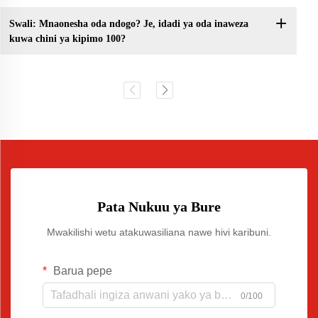
Swali: Mnaonesha oda ndogo? Je, idadi ya oda inaweza
kuwa chini ya kipimo 100?
Pata Nukuu ya Bure
Mwakilishi wetu atakuwasiliana nawe hivi karibuni.
Barua pepe
0/100