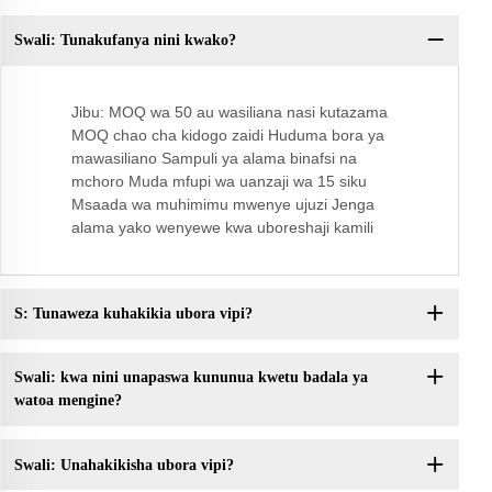
Swali: Tunakufanya nini kwako?
Sw
Jibu: MOQ wa 50 au wasiliana nasi kutazama
MOQ chao cha kidogo zaidi Huduma bora ya
mawasiliano Sampuli ya alama binafsi na
mchoro Muda mfupi wa uanzaji wa 15 siku
Msaada wa muhimimu mwenye ujuzi Jenga
alama yako wenyewe kwa uboreshaji kamili
S: Tunaweza kuhakikia ubora vipi?
Swali: kwa nini unapaswa kununua kwetu badala ya
watoa mengine?
Swali: Unahakikisha ubora vipi?