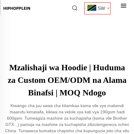
SW
Mzalishaji wa Hoodie | Huduma
za Custom OEM/ODM na Alama
Binafsi | MOQ Ndogo
Kiwango cha juu sawa cha kitambaa kama vile vya mabendi
maarufu kimataifa, kikiwa na vidole vya kati vya 190gsm hadi
600gsm. Tumeagiza mashine za kuchapisha (kama vile Brother
GTX...) pamoja na mashine za kuchapisha zilizotengeneza nchini
China. Tunaweza kumaliza chapisho cha kupunguzia joto cha vitu