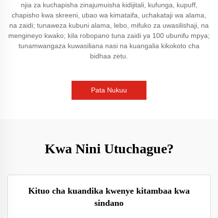
njia za kuchapisha zinajumuisha kidijitali, kufunga, kupuff,
chapisho kwa skreeni, ubao wa kimataifa, uchakataji wa alama,
na zaidi; tunaweza kubuni alama, lebo, mifuko za uwasilishaji, na
mengineyo kwako; kila robopano tuna zaidi ya 100 ubunifu mpya;
tunamwangaza kuwasiliana nasi na kuangalia kikokoto cha
bidhaa zetu.
Pata Nukuu
Kwa Nini Utuchague?
Kituo cha kuandika kwenye kitambaa kwa
sindano