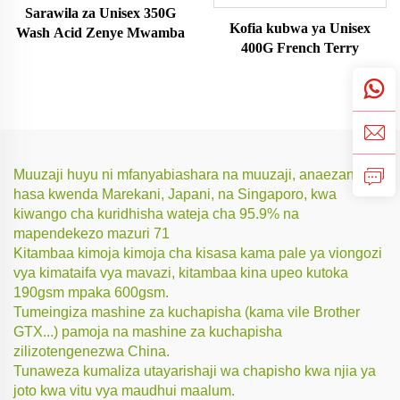
Sarawila za Unisex 350G
Kofia kubwa ya Unisex
Wash Acid Zenye Mwamba
400G French Terry
Muuzaji huyu ni mfanyabiashara na muuzaji, anaezana
hasa kwenda Marekani, Japani, na Singaporo, kwa
kiwango cha kuridhisha wateja cha 95.9% na
mapendekezo mazuri 71
Kitambaa kimoja kimoja cha kisasa kama pale ya viongozi
vya kimataifa vya mavazi, kitambaa kina upeo kutoka
190gsm mpaka 600gsm.
Tumeingiza mashine za kuchapisha (kama vile Brother
GTX...) pamoja na mashine za kuchapisha
zilizotengenezwa China.
Tunaweza kumaliza utayarishaji wa chapisho kwa njia ya
joto kwa vitu vya maudhui maalum.