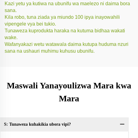
Kazi yetu ya kutiwa na ubunifu wa maelezo ni daima bora
sana.
Kila robo, tuna ziada ya miundo 100 ipya inayowahili
vipengele vya bei tukio.
Tunaweza kuprodukta haraka na kutuma bidhaa wakati
wake.
Wafanyakazi wetu watawala daima kutupa huduma nzuri
sana na ushauri muhimu kuhusu ubunifu.
Maswali Yanayoulizwa Mara kwa
Mara
S: Tunaweza kuhakikia ubora vipi?
Sw