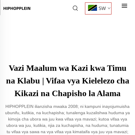
SW
Vazi Maalum wa Kazi kwa Timu
na Klabu | Vifaa vya Kielelezo cha
Kikazi na Chapisho la Alama
HIPHOPPLEIN ilianzisha mwaka 2008; ni kampuni inayojumuisha
ubunifu, kutikia, na kuchapisha; tunalenga kuzalishwa huduma ya
kimoja cha ubora wa juu kwa vifaa vya mavazi; kutoa vifaa vya
ubora wa juu, kutikia, njia za kuchapisha, na huduma; tunatumia
tu vifaa vya sawa na vya vifaa vya kimataifa vya juu vya mavazi;