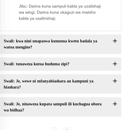
Jibu: Daima kuna sampuli kabla ya uzalishaji
wa wingi; Daima kuna ukaguzi wa mwisho
kabla ya usafirishaji;
Swali: kwa nini unapaswa kununua kwetu badala ya
watoa mengine?
Swali: tunaweza kutoa huduma zipi?
Swali: Je, wewe ni mfanyabiashara au kampuni ya
biashara?
Swali: Je, ninaweza kupata sampuli ili kuchagua ubora
wa bidhaa?