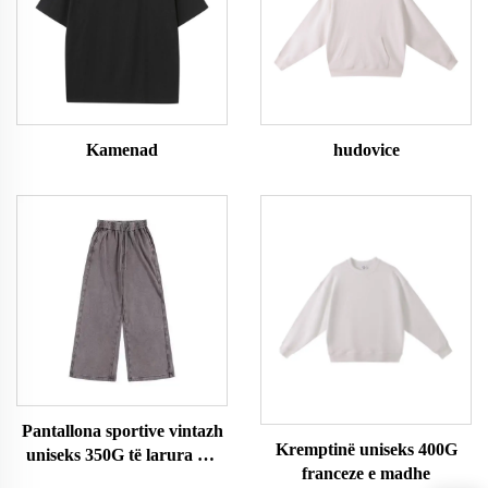
Kamenad
hudovice
Pantallona sportive vintazh
Kremptinë uniseks 400G
uniseks 350G të larura me
franceze e madhe
acid