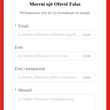
Merrni një Ofertë Falas
Përfaqësuesi ynë do t'ju kontaktojë së shpejti.
Email
0/100
Emri
0/100
Emri i kompanisë
0/200
Mesazh