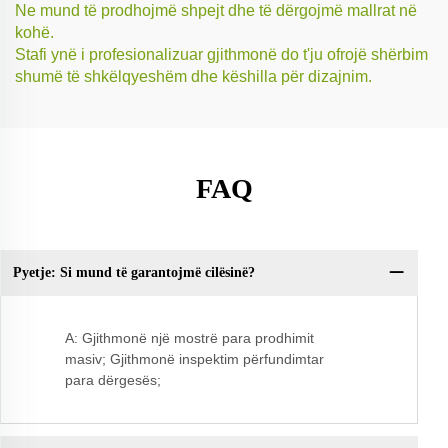
Ne mund të prodhojmë shpejt dhe të dërgojmë mallrat në
kohë.
Stafi ynë i profesionalizuar gjithmonë do t'ju ofrojë shërbim
shumë të shkëlqyeshëm dhe këshilla për dizajnim.
FAQ
Pyetje: Si mund të garantojmë cilësinë?
Q:
A: Gjithmonë një mostrë para prodhimit
masiv; Gjithmonë inspektim përfundimtar
para dërgesës;