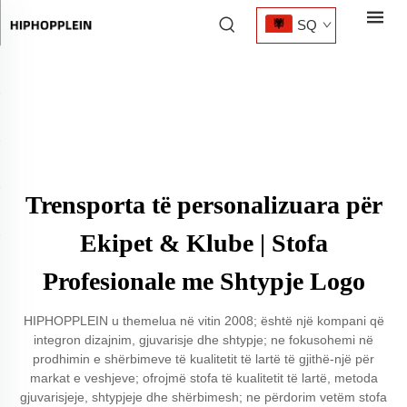
SQ
Trensporta të personalizuara për
Ekipet & Klube | Stofa
Profesionale me Shtypje Logo
HIPHOPPLEIN u themelua në vitin 2008; është një kompani që
integron dizajnim, gjuvarisje dhe shtypje; ne fokusohemi në
prodhimin e shërbimeve të kualitetit të lartë të gjithë-një për
markat e veshjeve; ofrojmë stofa të kualitetit të lartë, metoda
gjuvarisjeje, shtypjeje dhe shërbimesh; ne përdorim vetëm stofa