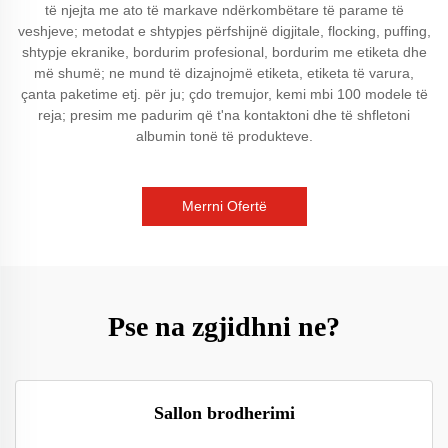
të njejta me ato të markave ndërkombëtare të parame të
veshjeve; metodat e shtypjes përfshijnë digjitale, flocking, puffing,
shtypje ekranike, bordurim profesional, bordurim me etiketa dhe
më shumë; ne mund të dizajnojmë etiketa, etiketa të varura,
çanta paketime etj. për ju; çdo tremujor, kemi mbi 100 modele të
reja; presim me padurim që t'na kontaktoni dhe të shfletoni
albumin tonë të produkteve.
Merrni Ofertë
Pse na zgjidhni ne?
Sallon brodherimi