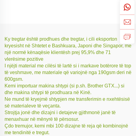
Ky tregtar është prodhues dhe tregtar, i cili eksporton
kryesisht në Shtetet e Bashkuara, Japoni dhe Singapor, me
një normë kënaqësie klientësh prej 95,9% dhe 71
vlerësime pozitive
I njëjti material me cilësi të lartë si i markave botërore të top
të veshmave, me materiale që variojnë nga 190gsm deri në
600gsm.
Kemi importuar makina shtypi (si p.sh. Brother GTX...) si
dhe makina shtypi të prodhuara në Kinë.
Ne mund të kryejmë shtypjen me transferimin e nxehtësisë
së materialeve të veçanta.
Strojtja jonë dhe dizajni i detajeve gjithmonë janë të
menaxhuar në mënyrë të përsosur.
Çdo tremujor, kemi mbi 100 dizajne të reja që kombinojnë
me tendinitë e tregut.