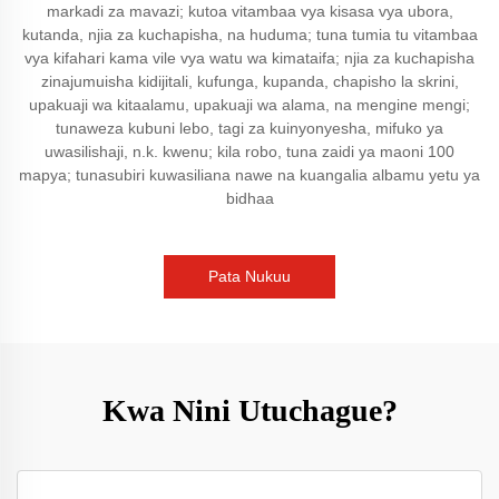
markadi za mavazi; kutoa vitambaa vya kisasa vya ubora,
kutanda, njia za kuchapisha, na huduma; tuna tumia tu vitambaa
vya kifahari kama vile vya watu wa kimataifa; njia za kuchapisha
zinajumuisha kidijitali, kufunga, kupanda, chapisho la skrini,
upakuaji wa kitaalamu, upakuaji wa alama, na mengine mengi;
tunaweza kubuni lebo, tagi za kuinyonyesha, mifuko ya
uwasilishaji, n.k. kwenu; kila robo, tuna zaidi ya maoni 100
mapya; tunasubiri kuwasiliana nawe na kuangalia albamu yetu ya
bidhaa
Pata Nukuu
Kwa Nini Utuchague?