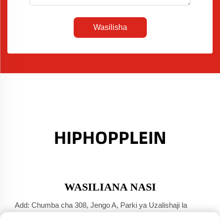
Wasilisha
WASILIANA NASI
Add: Chumba cha 308, Jengo A, Parki ya Uzalishaji la
Jinsha Port, Mji wa Dali, Foshan, Guangdong