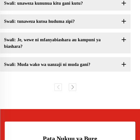
Swali: unaweza kununua kitu gani kutu?
Swali: tunaweza kutoa huduma zipi?
Swali: Je, wewe ni mfanyabiashara au kampuni ya
biashara?
Swali: Muda wako wa uanzaji ni muda gani?
Pata Nukuu ya Bure