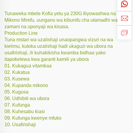
Tunaweka mbele Kofia yetu ya 230G Iliyowashwa na
Mikono Mirefu, uungano wa kibunifu cha utamadhi wa
zamani na uponyaji wa kisasa.
Production Line
Tuna mstari wa uzalishaji unaopangwa vizuri na wa
kielimu, kutoka uzalishaji hadi ukaguzi wa ubora na
usafirishaji, ili kuhakikisha kwamba bidhaa yako
itapokelewa kwa garanti kamili ya ubora
01. Kukagua vitambaa
02. Kukatua
03. Kusewa
04. Kupanda mikono
05. Kugusa
06. Udhibiti wa ubora
07. Kufunga
08. Kuhesabu kiasi
09. Kufunga kwenye mfuko
10. Usafirishaji