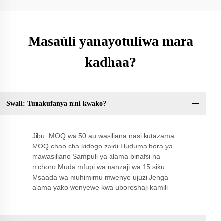
Masaúli yanayotuliwa mara
kadhaa?
Swali: Tunakufanya nini kwako?
Sw
Jibu: MOQ wa 50 au wasiliana nasi kutazama
MOQ chao cha kidogo zaidi Huduma bora ya
mawasiliano Sampuli ya alama binafsi na
mchoro Muda mfupi wa uanzaji wa 15 siku
Msaada wa muhimimu mwenye ujuzi Jenga
alama yako wenyewe kwa uboreshaji kamili