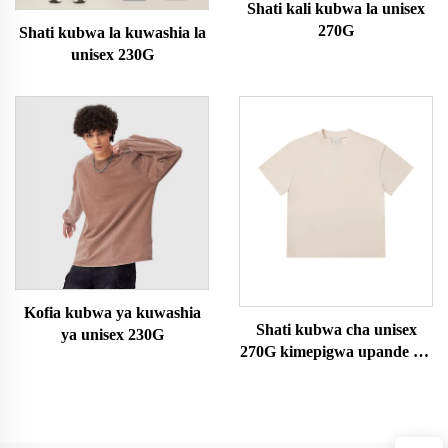
Shati kali kubwa la unisex
270G
Shati kubwa la kuwashia la
unisex 230G
Kofia kubwa ya kuwashia
Shati kubwa cha unisex
ya unisex 230G
270G kimepigwa upande wa
juu