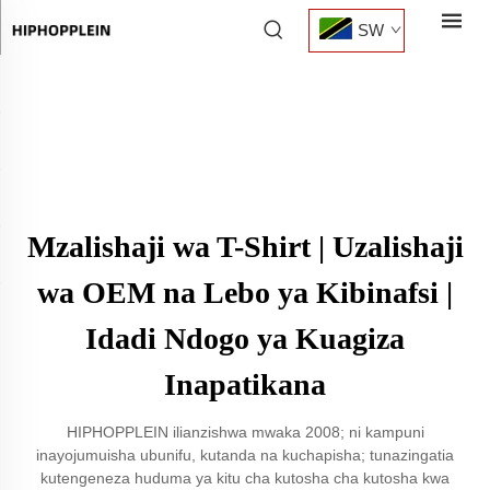
SW
Mzalishaji wa T-Shirt | Uzalishaji
wa OEM na Lebo ya Kibinafsi |
Idadi Ndogo ya Kuagiza
Inapatikana
HIPHOPPLEIN ilianzishwa mwaka 2008; ni kampuni
inayojumuisha ubunifu, kutanda na kuchapisha; tunazingatia
kutengeneza huduma ya kitu cha kutosha cha kutosha kwa