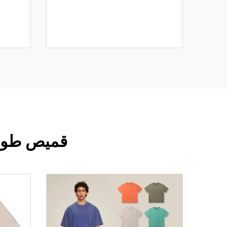
قميص طويل ا