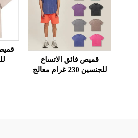
قميص 
للج
قميص فائق الاتساع
للجنسين 230 غرام معالج
بالحمض