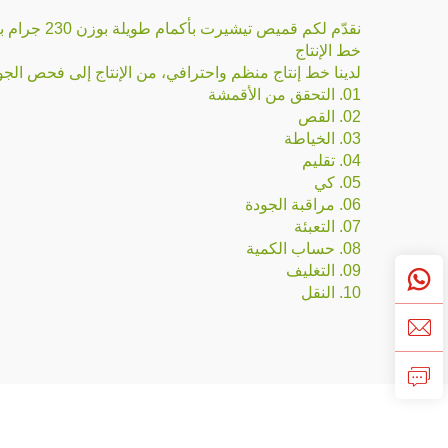
نقدّم لكم قميص تيشيرت بأكمام طويلة بوزن 230 جرام بعد الغسل، وهو مزيج مثالي من الطابع الكلاسيكي والراحة العصرية.
خط الإنتاج
لدينا خط إنتاج منظم واحترافي، من الإنتاج إلى فحص ال
01. التحقق من الأقمشة
02. القص
03. الخياطة
04. تقليم
05. كي
06. مراقبة الجودة
07. التعبئة
08. حساب الكمية
09. التغليف
10. النقل