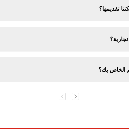
نا تقديمها؟
جارية؟
م الخاص بك؟