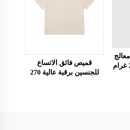
عالج
قميص فائق الاتساع
للجنسين برقبة عالية 270
غرام