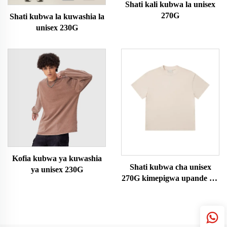
Shati kali kubwa la unisex
270G
Shati kubwa la kuwashia la
unisex 230G
Kofia kubwa ya kuwashia
Shati kubwa cha unisex
ya unisex 230G
270G kimepigwa upande wa
juu