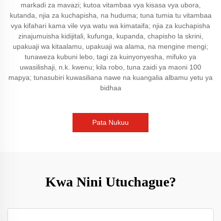
markadi za mavazi; kutoa vitambaa vya kisasa vya ubora,
kutanda, njia za kuchapisha, na huduma; tuna tumia tu vitambaa
vya kifahari kama vile vya watu wa kimataifa; njia za kuchapisha
zinajumuisha kidijitali, kufunga, kupanda, chapisho la skrini,
upakuaji wa kitaalamu, upakuaji wa alama, na mengine mengi;
tunaweza kubuni lebo, tagi za kuinyonyesha, mifuko ya
uwasilishaji, n.k. kwenu; kila robo, tuna zaidi ya maoni 100
mapya; tunasubiri kuwasiliana nawe na kuangalia albamu yetu ya
bidhaa
Pata Nukuu
Kwa Nini Utuchague?