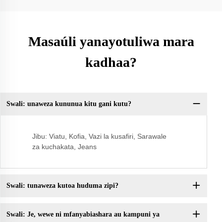
Masaúli yanayotuliwa mara
kadhaa?
Swali: unaweza kununua kitu gani kutu?
Sw
Jibu: Viatu, Kofia, Vazi la kusafiri, Sarawale
za kuchakata, Jeans
Swali: tunaweza kutoa huduma zipi?
Swali: Je, wewe ni mfanyabiashara au kampuni ya