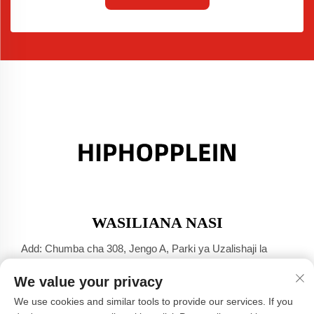
WASILIANA NASI
Add: Chumba cha 308, Jengo A, Parki ya Uzalishaji la
Jinsha Port, Mji wa Dali, Foshan, Guangdong
We value your privacy
Simu:
+86-17304049586
We use cookies and similar tools to provide our services. If you
Barua Pepe:
[email protected]