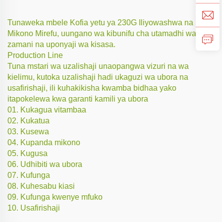
Tunaweka mbele Kofia yetu ya 230G Iliyowashwa na
Mikono Mirefu, uungano wa kibunifu cha utamadhi wa
zamani na uponyaji wa kisasa.
Production Line
Tuna mstari wa uzalishaji unaopangwa vizuri na wa
kielimu, kutoka uzalishaji hadi ukaguzi wa ubora na
usafirishaji, ili kuhakikisha kwamba bidhaa yako
itapokelewa kwa garanti kamili ya ubora
01. Kukagua vitambaa
02. Kukatua
03. Kusewa
04. Kupanda mikono
05. Kugusa
06. Udhibiti wa ubora
07. Kufunga
08. Kuhesabu kiasi
09. Kufunga kwenye mfuko
10. Usafirishaji