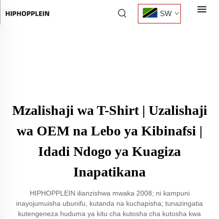
SW
Mzalishaji wa T-Shirt | Uzalishaji
wa OEM na Lebo ya Kibinafsi |
Idadi Ndogo ya Kuagiza
Inapatikana
HIPHOPPLEIN ilianzishwa mwaka 2008; ni kampuni
inayojumuisha ubunifu, kutanda na kuchapisha; tunazingatia
kutengeneza huduma ya kitu cha kutosha cha kutosha kwa