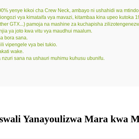
% yenye kikoi cha Crew Neck, ambayo ni ushahidi wa mtindo wa 
viongozi vya kimataifa vya mavazi, kitambaa kina upeo kutok
ther GTX...) pamoja na mashine za kuchapisha zilizotengenez
jia ya joto kwa vitu vya maudhui maalum.
ma bora sana.
i vipengele vya bei tukio.
kati wake.
nzuri sana na ushauri muhimu kuhusu ubunifu.
wali Yanayoulizwa Mara kwa 