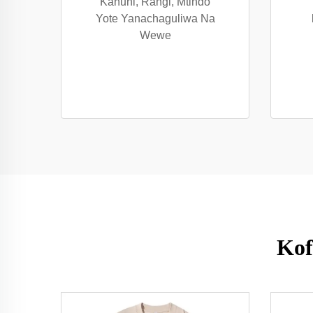
Kanuni, Rangi, Mtindo
Yote Yanachaguliwa Na
Wewe
Kof