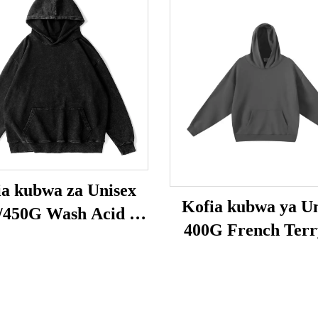
ia kubwa za Unisex
Kofia kubwa ya Un
/450G Wash Acid na
400G French Terr
Kifuniko
Kifuniko