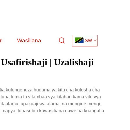
i
Wasiliana
SW
afirishaji | Uzalishaji
ia kutengeneza huduma ya kitu cha kutosha cha
una tumia tu vitambaa vya kifahari kama vile vya
a kitaalamu, upakuaji wa alama, na mengine mengi;
00 mapya; tunasubiri kuwasiliana nawe na kuangalia