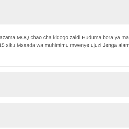
utazama MOQ chao cha kidogo zaidi Huduma bora ya maw
 15 siku Msaada wa muhimimu mwenye ujuzi Jenga ala