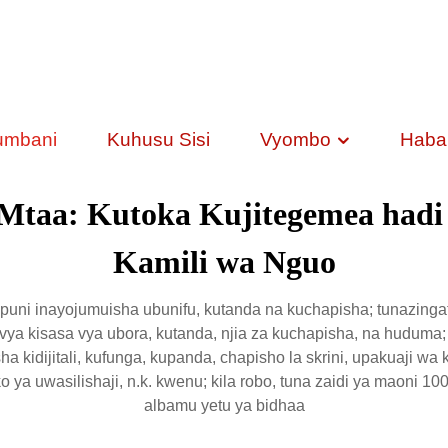
umbani
Kuhusu Sisi
Vyombo
Habar
Mtaa: Kutoka Kujitegemea hadi Us
Kamili wa Nguo
ni inayojumuisha ubunifu, kutanda na kuchapisha; tunazingat
ya kisasa vya ubora, kutanda, njia za kuchapisha, na huduma; t
ha kidijitali, kufunga, kupanda, chapisho la skrini, upakuaji w
o ya uwasilishaji, n.k. kwenu; kila robo, tuna zaidi ya maoni 1
albamu yetu ya bidhaa