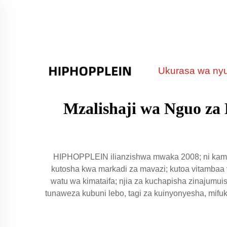
Ukurasa wa ny
Mzalishaji wa Nguo za 
HIPHOPPLEIN ilianzishwa mwaka 2008; ni kampu
kutosha kwa markadi za mavazi; kutoa vitambaa v
watu wa kimataifa; njia za kuchapisha zinajumuis
tunaweza kubuni lebo, tagi za kuinyonyesha, mifuk