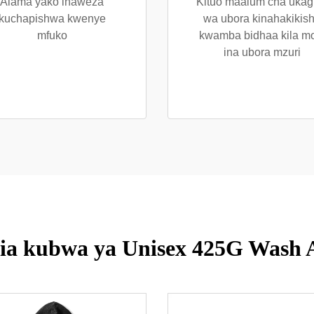
Alama yako inaweza
Kituo maalum cha ukag
kuchapishwa kwenye
wa ubora kinahakikis
mfuko
kwamba bidhaa kila m
ina ubora mzuri
ia kubwa ya Unisex 425G Wash 