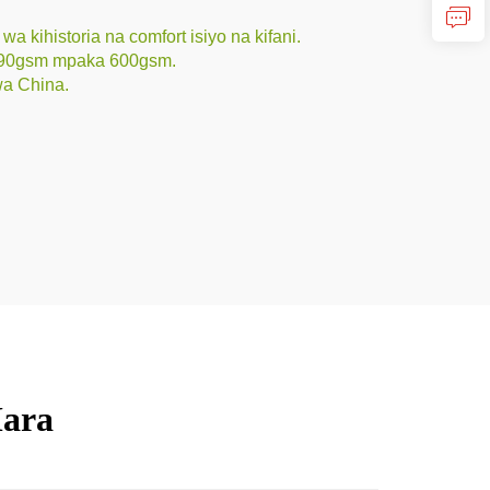
kihistoria na comfort isiyo na kifani.
a 190gsm mpaka 600gsm.
wa China.
Mara