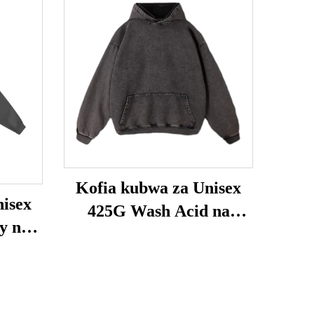
Kofia kubwa za Unisex
isex
425G Wash Acid na
y na
Kifuniko