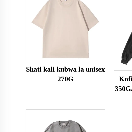
Shati kali kubwa la unisex
270G
Kof
350G