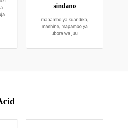
uzi
sindano
ha
oja
mapambo ya kuandika,
mashine, mapambo ya
ubora wa juu
Acid