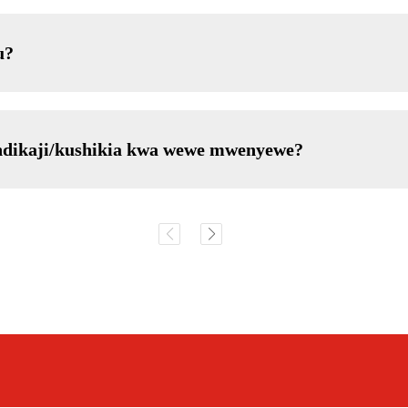
u?
ndikaji/kushikia kwa wewe mwenyewe?