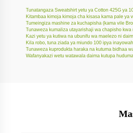
Tunatangaza Sweatshirt yetu ya Cotton 425G ya 100
Kitambaa kimoja kimoja cha kisasa kama pale ya 
Tumeingiza mashine za kuchapisha (kama vile Bro
Tunaweza kumaliza utayarishaji wa chapisho kwa n
Kazi yetu ya kutiwa na ubunifu wa maelezo ni dai
Kila robo, tuna ziada ya miundo 100 ipya inayowahil
Tunaweza kuprodukta haraka na kutuma bidhaa wa
Wafanyakazi wetu watawala daima kutupa huduma 
Mas