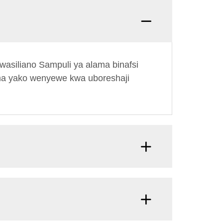
Swali:
asiliano Sampuli ya alama binafsi
ma yako wenyewe kwa uboreshaji