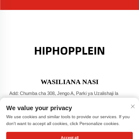
WASILIANA NASI
Add: Chumba cha 308, Jengo A, Parki ya Uzalishaji la
Jinsha Port, Mji wa Dali, Foshan, Guangdong
We value your privacy
Simu:
+86-17304049586
We use cookies and similar tools to provide our services. If you
Barua Pepe:
[email protected]
don't want to accept all cookies, click Personalize cookies.
Accept all