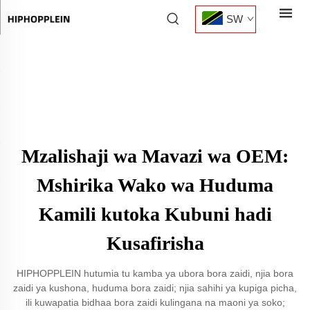
SW
Mzalishaji wa Mavazi wa OEM:
Mshirika Wako wa Huduma
Kamili kutoka Kubuni hadi
Kusafirisha
HIPHOPPLEIN hutumia tu kamba ya ubora bora zaidi, njia bora
zaidi ya kushona, huduma bora zaidi; njia sahihi ya kupiga picha,
ili kuwapatia bidhaa bora zaidi kulingana na maoni ya soko;