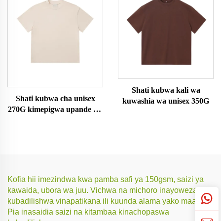
Shati kubwa kali wa
Shati kubwa cha unisex
kuwashia wa unisex 350G
270G kimepigwa upande wa
juu
Kofia hii imezindwa kwa pamba safi ya 150gsm, saizi ya
kawaida, ubora wa juu. Vichwa na michoro inayoweza
kubadilishwa vinapatikana ili kuunda alama yako maalum.
Pia inasaidia saizi na kitambaa kinachopaswa