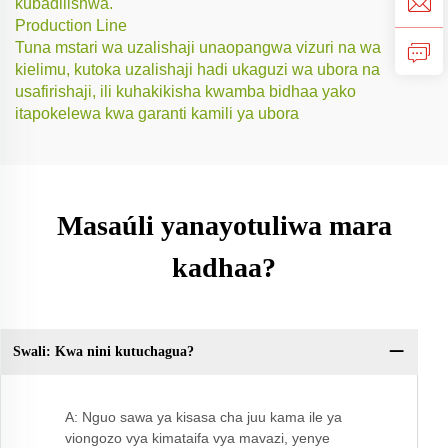
kubadilishwa.
Production Line
Tuna mstari wa uzalishaji unaopangwa vizuri na wa
kielimu, kutoka uzalishaji hadi ukaguzi wa ubora na
usafirishaji, ili kuhakikisha kwamba bidhaa yako
itapokelewa kwa garanti kamili ya ubora
Masaúli yanayotuliwa mara
kadhaa?
Swali: Kwa nini kutuchagua?
S:
kw
A: Nguo sawa ya kisasa cha juu kama ile ya
viongozo vya kimataifa vya mavazi, yenye