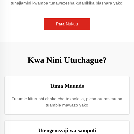
tunajiamini kwamba tunawezesha kufanikika biashara yako!
Pata Nukuu
Kwa Nini Utuchague?
Tuma Muundo
Tutumie kifurushi chako cha teknolojia, picha au rasimu na
tuambie mawazo yako
Utengenezaji wa sampuli