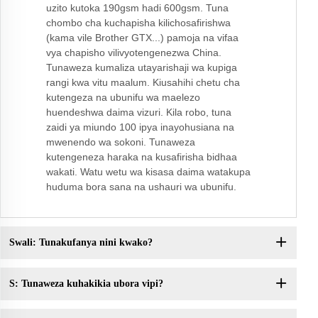
uzito kutoka 190gsm hadi 600gsm. Tuna
chombo cha kuchapisha kilichosafirishwa
(kama vile Brother GTX...) pamoja na vifaa
vya chapisho vilivyotengenezwa China.
Tunaweza kumaliza utayarishaji wa kupiga
rangi kwa vitu maalum. Kiusahihi chetu cha
kutengeza na ubunifu wa maelezo
huendeshwa daima vizuri. Kila robo, tuna
zaidi ya miundo 100 ipya inayohusiana na
mwenendo wa sokoni. Tunaweza
kutengeneza haraka na kusafirisha bidhaa
wakati. Watu wetu wa kisasa daima watakupa
huduma bora sana na ushauri wa ubunifu.
Swali: Tunakufanya nini kwako?
S: Tunaweza kuhakikia ubora vipi?