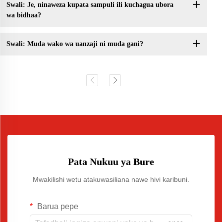
Swali: Je, ninaweza kupata sampuli ili kuchagua ubora
wa bidhaa?
Swali: Muda wako wa uanzaji ni muda gani?
Pata Nukuu ya Bure
Mwakilishi wetu atakuwasiliana nawe hivi karibuni.
Barua pepe