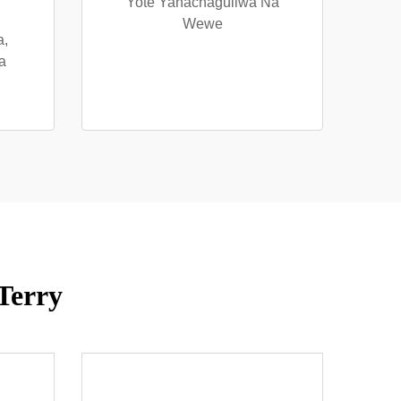
Yote Yanachaguliwa Na
Wewe
a,
a
Terry