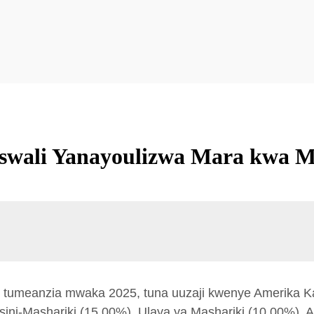
wali Yanayoulizwa Mara kwa 
, tumeanzia mwaka 2025, tuna uuzaji kwenye Amerika Kas
usini-Mashariki (15.00%), Ulaya ya Mashariki (10.00%), 