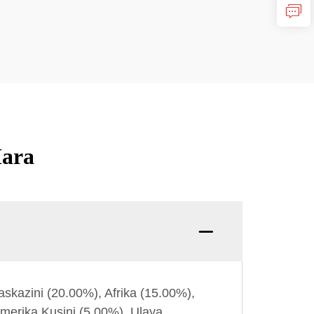
Mara
Swali:
kazini (20.00%), Afrika (15.00%),
Amerika Kusini (5.00%), Ulaya