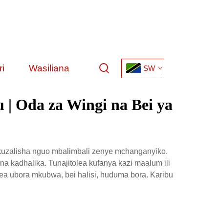
i
Wasiliana
SW
 | Oda za Wingi na Bei ya
 kuzalisha nguo mbalimbali zenye mchanganyiko.
 na kadhalika. Tunajitolea kufanya kazi maalum ili
tea ubora mkubwa, bei halisi, huduma bora. Karibu