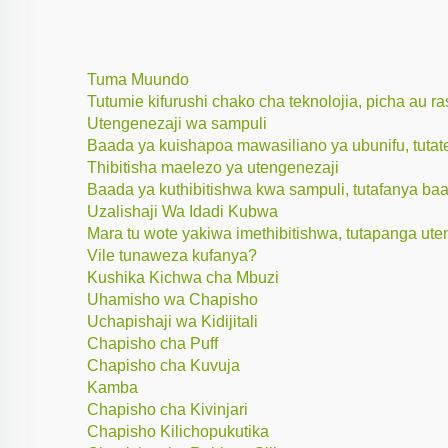
Tuma Muundo
Tutumie kifurushi chako cha teknolojia, picha au
Utengenezaji wa sampuli
Baada ya kuishapoa mawasiliano ya ubunifu, tuta
Thibitisha maelezo ya utengenezaji
Baada ya kuthibitishwa kwa sampuli, tutafanya baa
Uzalishaji Wa Idadi Kubwa
Mara tu wote yakiwa imethibitishwa, tutapanga uten
Vile tunaweza kufanya?
Kushika Kichwa cha Mbuzi
Uhamisho wa Chapisho
Uchapishaji wa Kidijitali
Chapisho cha Puff
Chapisho cha Kuvuja
Kamba
Chapisho cha Kivinjari
Chapisho Kilichopukutika