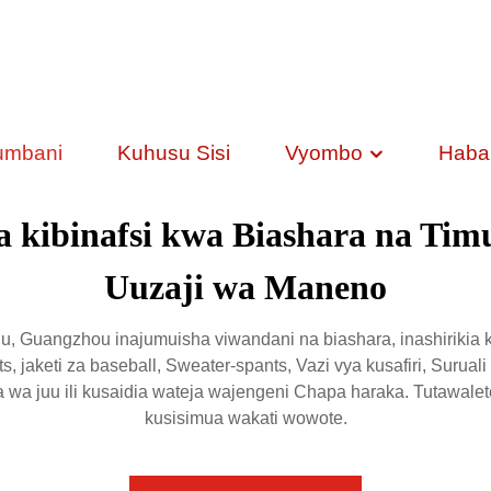
umbani
Kuhusu Sisi
Vyombo
Habar
a kibinafsi kwa Biashara na Timu
Uuzaji wa Maneno
, Guangzhou inajumuisha viwandani na biashara, inashirikia
s, jaketi za baseball, Sweater-spants, Vazi vya kusafiri, Suruali
a wa juu ili kusaidia wateja wajengeni Chapa haraka. Tutawale
kusisimua wakati wowote.