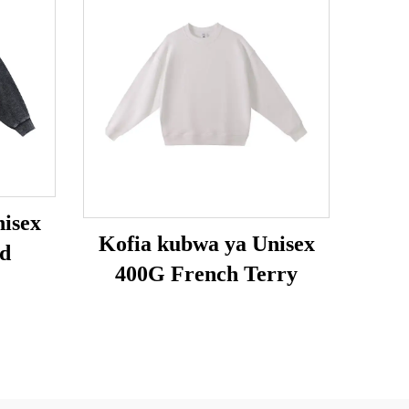
isex
Kofia kubwa ya Unisex
d
400G French Terry