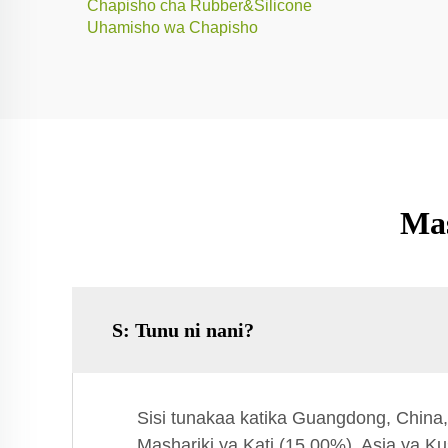
Chapisho cha Rubber&Silicone
Uhamisho wa Chapisho
Mas
S: Tunu ni nani?
Sisi tunakaa katika Guangdong, China
Mashariki ya Kati (15.00%), Asia ya K