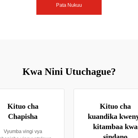
Pata Nukuu
Kwa Nini Utuchague?
Kituo cha
Kituo cha
Chapisha
kuandika kwen
kitambaa kwa
Vyumba vingi vya
sindano