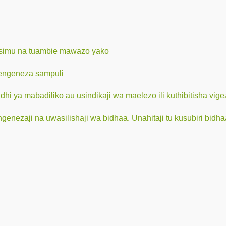
 rasimu na tuambie mawazo yako
tengeneza sampuli
dhi ya mabadiliko au usindikaji wa maelezo ili kuthibitisha vi
genezaji na uwasilishaji wa bidhaa. Unahitaji tu kusubiri bidh