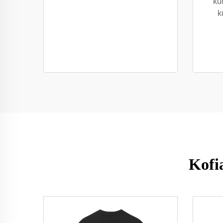
ku
k
Kofi