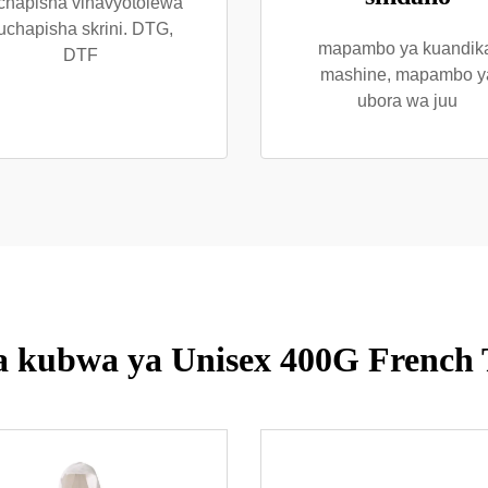
chapisha vinavyotolewa
uchapisha skrini. DTG,
mapambo ya kuandik
DTF
mashine, mapambo y
ubora wa juu
a kubwa ya Unisex 400G French 