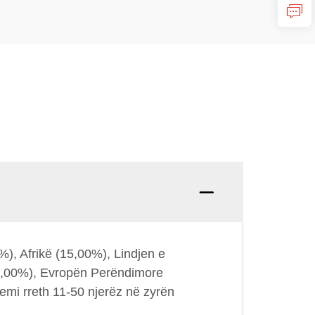
Pyetje
%), Afrikë (15,00%), Lindjen e
(5,00%), Evropën Perëndimore
emi rreth 11-50 njerëz në zyrën