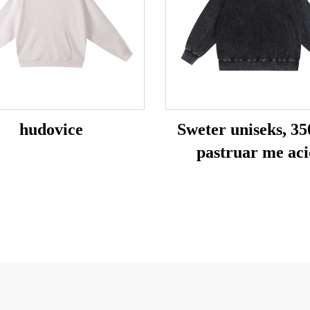
hudovice
Sweter uniseks, 350
pastruar me aci
madhësi e mad