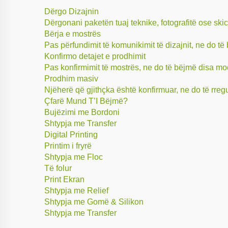
Dërgo Dizajnin
Dërgonani paketën tuaj teknike, fotografitë ose skic
Bërja e mostrës
Pas përfundimit të komunikimit të dizajnit, ne do të
Konfirmo detajet e prodhimit
Pas konfirmimit të mostrës, ne do të bëjmë disa mod
Prodhim masiv
Njëherë që gjithçka është konfirmuar, ne do të rreg
Çfarë Mund T’I Bëjmë?
Bujëzimi me Bordoni
Shtypja me Transfer
Digital Printing
Printim i fryrë
Shtypja me Floc
Të folur
Print Ekran
Shtypja me Relief
Shtypja me Gomë & Silikon
Shtypja me Transfer