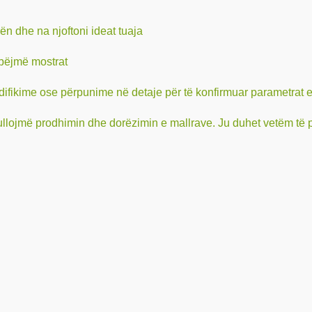
ën dhe na njoftoni ideat tuaja
 bëjmë mostrat
ifikime ose përpunime në detaje për të konfirmuar parametrat e 
ullojmë prodhimin dhe dorëzimin e mallrave. Ju duhet vetëm të p