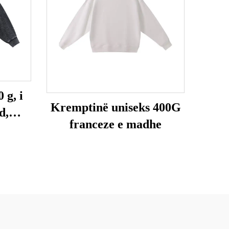
 g, i
Kremptinë uniseks 400G
d,
franceze e madhe
he