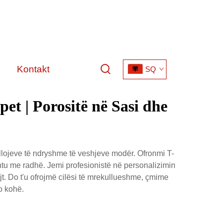
Kontakt
SQ
et | Porositë në Sasi dhe
 llojeve të ndryshme të veshjeve modër. Ofronmi T-
shtu me radhë. Jemi profesionistë në personalizimin
ejt. Do t'u ofrojmë cilësi të mrekullueshme, çmime
o kohë.