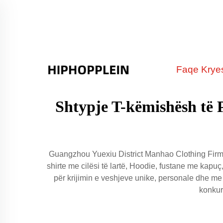
Faqe Krye
Shtypje T-këmishësh të P
Guangzhou Yuexiu District Manhao Clothing Firm in
shirte me cilësi të lartë, Hoodie, fustane me kapu
për krijimin e veshjeve unike, personale dhe me c
konkur