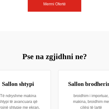
Merrni Ofertë
Pse na zgjidhni ne?
Sallon shtypi
Sallon brodheri
Të ndryshme makina
broidhim i importuar,
shtypi të avancuara që
makina, broidhim me
rojnë shtypje me ekran,
cilësi të lartë