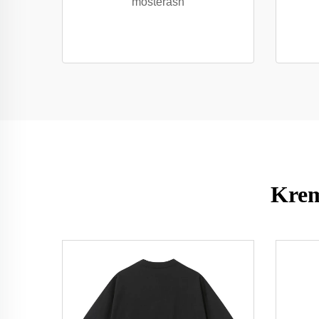
mostërash
Krem