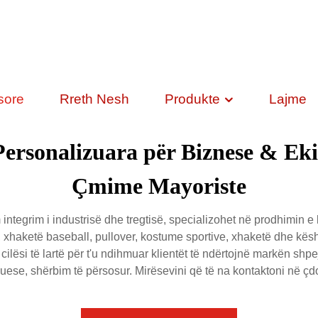
sore
Rreth Nesh
Produkte
Lajme
ersonalizuara për Biznese & Ekip
Çmime Mayoriste
tegrim i industrisë dhe tregtisë, specializohet në prodhimin e
ç, xhaketë baseball, pullover, kostume sportive, xhaketë dhe kë
ilësi të lartë për t'u ndihmuar klientët të ndërtojnë markën shp
uese, shërbim të përsosur. Mirësevini që të na kontaktoni në çd