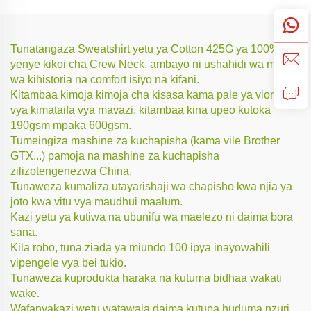
Tunatangaza Sweatshirt yetu ya Cotton 425G ya 100%
yenye kikoi cha Crew Neck, ambayo ni ushahidi wa mtindo
wa kihistoria na comfort isiyo na kifani.
Kitambaa kimoja kimoja cha kisasa kama pale ya viongozi
vya kimataifa vya mavazi, kitambaa kina upeo kutoka
190gsm mpaka 600gsm.
Tumeingiza mashine za kuchapisha (kama vile Brother
GTX...) pamoja na mashine za kuchapisha
zilizotengenezwa China.
Tunaweza kumaliza utayarishaji wa chapisho kwa njia ya
joto kwa vitu vya maudhui maalum.
Kazi yetu ya kutiwa na ubunifu wa maelezo ni daima bora
sana.
Kila robo, tuna ziada ya miundo 100 ipya inayowahili
vipengele vya bei tukio.
Tunaweza kuprodukta haraka na kutuma bidhaa wakati
wake.
Wafanyakazi wetu watawala daima kutupa huduma nzuri