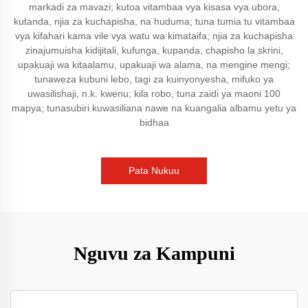
markadi za mavazi; kutoa vitambaa vya kisasa vya ubora,
kutanda, njia za kuchapisha, na huduma; tuna tumia tu vitambaa
vya kifahari kama vile vya watu wa kimataifa; njia za kuchapisha
zinajumuisha kidijitali, kufunga, kupanda, chapisho la skrini,
upakuaji wa kitaalamu, upakuaji wa alama, na mengine mengi;
tunaweza kubuni lebo, tagi za kuinyonyesha, mifuko ya
uwasilishaji, n.k. kwenu; kila robo, tuna zaidi ya maoni 100
mapya; tunasubiri kuwasiliana nawe na kuangalia albamu yetu ya
bidhaa
Pata Nukuu
Nguvu za Kampuni