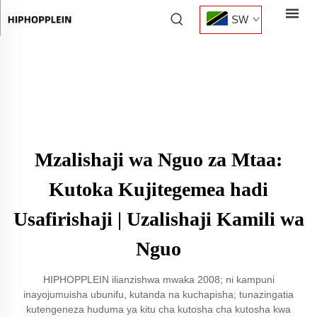
SW
Mzalishaji wa Nguo za Mtaa:
Kutoka Kujitegemea hadi
Usafirishaji | Uzalishaji Kamili wa
Nguo
HIPHOPPLEIN ilianzishwa mwaka 2008; ni kampuni
inayojumuisha ubunifu, kutanda na kuchapisha; tunazingatia
kutengeneza huduma ya kitu cha kutosha cha kutosha kwa