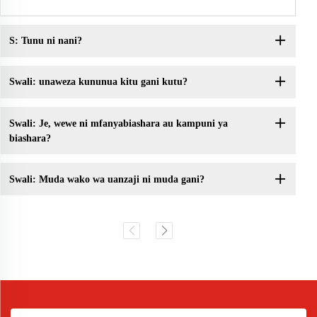
S: Tunu ni nani?
Swali: unaweza kununua kitu gani kutu?
Swali: Je, wewe ni mfanyabiashara au kampuni ya
biashara?
Swali: Muda wako wa uanzaji ni muda gani?