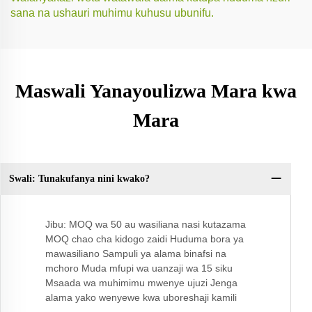
sana na ushauri muhimu kuhusu ubunifu.
Maswali Yanayoulizwa Mara kwa
Mara
Swali: Tunakufanya nini kwako?
S:
kw
Jibu: MOQ wa 50 au wasiliana nasi kutazama
MOQ chao cha kidogo zaidi Huduma bora ya
mawasiliano Sampuli ya alama binafsi na
mchoro Muda mfupi wa uanzaji wa 15 siku
Msaada wa muhimimu mwenye ujuzi Jenga
alama yako wenyewe kwa uboreshaji kamili