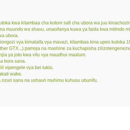
oka kwa kitambaa cha kotoni safi cha ubora wa juu kinachoz
 na muundo wa shavu, unaoifanya kuwa ya faida kwa mitindo mba
wa ubora.
viongozi vya kimataifa vya mavazi, kitambaa kina upeo kutok
ther GTX...) pamoja na mashine za kuchapisha zilizotengenez
jia ya joto kwa vitu vya maudhui maalum.
ma bora sana.
i vipengele vya bei tukio.
kati wake.
nzuri sana na ushauri muhimu kuhusu ubunifu.