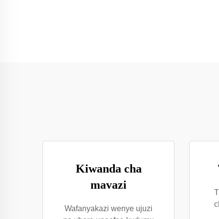
Kiwanda cha
mavazi
T
c
Wafanyakazi wenye ujuzi