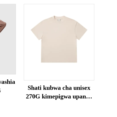
washia
Shati kubwa cha unisex
G
270G kimepigwa upande
wa juu