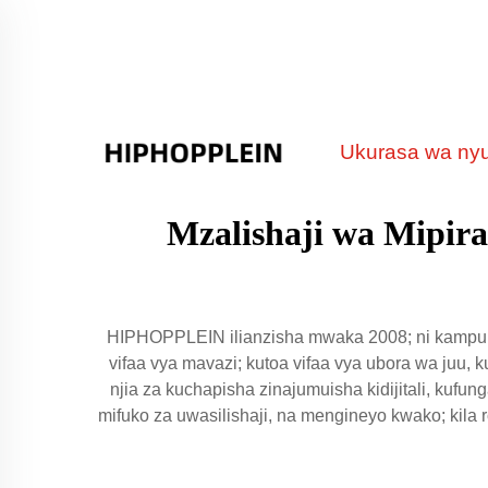
Ukurasa wa ny
Mzalishaji wa Mipira
HIPHOPPLEIN ilianzisha mwaka 2008; ni kampuni 
vifaa vya mavazi; kutoa vifaa vya ubora wa juu, k
njia za kuchapisha zinajumuisha kidijitali, kufu
mifuko za uwasilishaji, na mengineyo kwako; kila