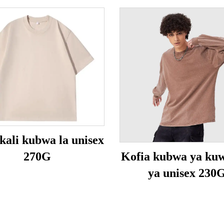
 kali kubwa la unisex
270G
Kofia kubwa ya ku
ya unisex 230