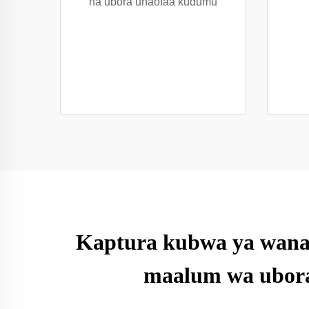
na ubora unaofaa kudumu
Kaptura kubwa ya wanau
maalum wa ubora 