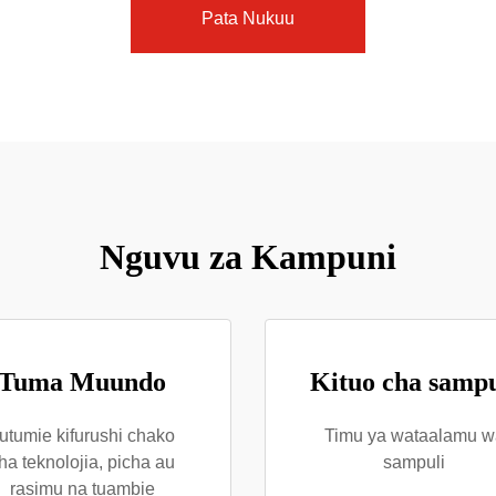
Pata Nukuu
Nguvu za Kampuni
Tuma Muundo
Kituo cha sampu
utumie kifurushi chako
Timu ya wataalamu w
ha teknolojia, picha au
sampuli
rasimu na tuambie