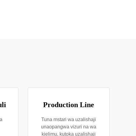
li
Production Line
a
Tuna mstari wa uzalishaji
unaopangwa vizuri na wa
kielimu, kutoka uzalishaji