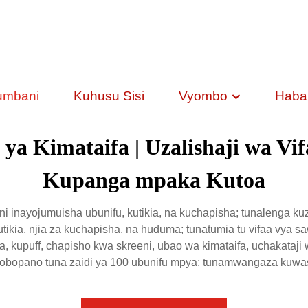
umbani
Kuhusu Sisi
Vyombo
Habar
 ya Kimataifa | Uzalishaji wa V
Kupanga mpaka Kutoa
inayojumuisha ubunifu, kutikia, na kuchapisha; tunalenga k
utikia, njia za kuchapisha, na huduma; tunatumia tu vifaa vya s
nga, kupuff, chapisho kwa skreeni, ubao wa kimataifa, uchakataji
 robopano tuna zaidi ya 100 ubunifu mpya; tunamwangaza kuwasi