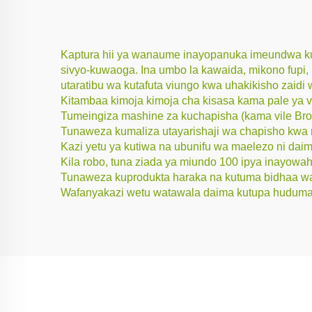
Kaptura hii ya wanaume inayopanuka imeundwa kut
sivyo-kuwaoga. Ina umbo la kawaida, mikono fupi,
utaratibu wa kutafuta viungo kwa uhakikisho zaidi 
Kitambaa kimoja kimoja cha kisasa kama pale ya 
Tumeingiza mashine za kuchapisha (kama vile Bro
Tunaweza kumaliza utayarishaji wa chapisho kwa n
Kazi yetu ya kutiwa na ubunifu wa maelezo ni dai
Kila robo, tuna ziada ya miundo 100 ipya inayowahil
Tunaweza kuprodukta haraka na kutuma bidhaa wa
Wafanyakazi wetu watawala daima kutupa huduma 