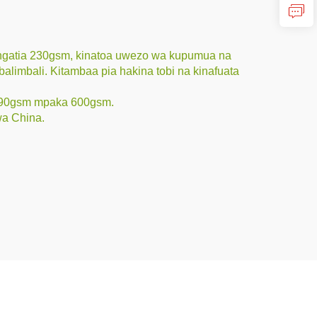
ingatia 230gsm, kinatoa uwezo wa kupumua na
limbali. Kitambaa pia hakina tobi na kinafuata
a 190gsm mpaka 600gsm.
wa China.