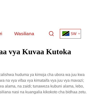
i
Wasiliana
SW
ifaa vya Kuvaa Kutoka
uzalishwa huduma ya kimoja cha ubora wa juu kwa
awa na vya vifaa vya kimataifa vya juu vya mavazi;
 wa alama, na zaidi; tunaweza kubuni alama, lebo,
liana nasi na kuangalia kikokoto cha bidhaa zetu.