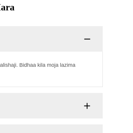
Mara
Swali:
lishaji. Bidhaa kila moja lazima