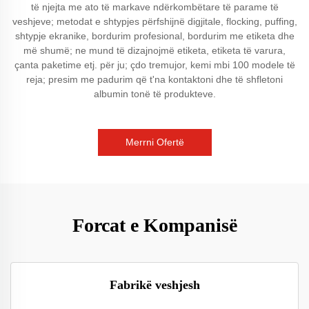
të njejta me ato të markave ndërkombëtare të parame të
veshjeve; metodat e shtypjes përfshijnë digjitale, flocking, puffing,
shtypje ekranike, bordurim profesional, bordurim me etiketa dhe
më shumë; ne mund të dizajnojmë etiketa, etiketa të varura,
çanta paketime etj. për ju; çdo tremujor, kemi mbi 100 modele të
reja; presim me padurim që t'na kontaktoni dhe të shfletoni
albumin tonë të produkteve.
Merrni Ofertë
Forcat e Kompanisë
Fabrikë veshjesh