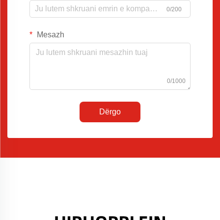
0/200
Mesazh
0/1000
Dërgo