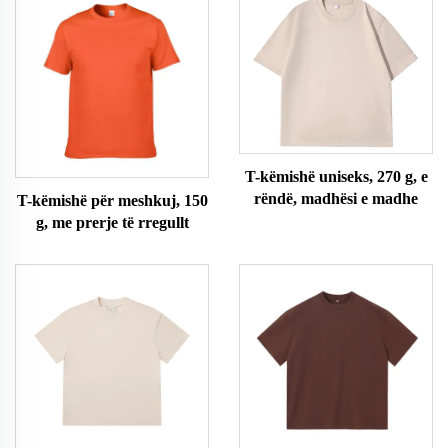
T-këmishë uniseks, 270 g, e
rëndë, madhësi e madhe
T-këmishë për meshkuj, 150
g, me prerje të rregullt