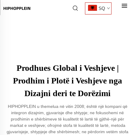
SQ
Prodhues Global i Veshjeve |
Prodhim i Plotë i Veshjeve nga
Dizajni deri te Dorëzimi
HIPHOPPLEIN u themelua në vitin 2008; është një kompani që
integron dizajnim, gjuvarisje dhe shtypje; ne fokusohemi në
prodhimin e shërbimeve të kualitetit të lartë të gjithë-një për
markat e veshjeve; ofrojmë stofa të kualitetit të lartë, metoda
gjuvarisjeje, shtypjeje dhe shërbimesh; ne përdorim vetëm stofa