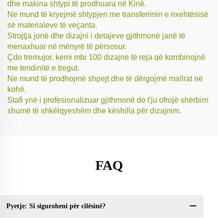
dhe makina shtypi të prodhuara në Kinë.
Ne mund të kryejmë shtypjen me transferimin e nxehtësisë
së materialeve të veçanta.
Strojtja jonë dhe dizajni i detajeve gjithmonë janë të
menaxhuar në mënyrë të përsosur.
Çdo tremujor, kemi mbi 100 dizajne të reja që kombinojnë
me tendinitë e tregut.
Ne mund të prodhojmë shpejt dhe të dërgojmë mallrat në
kohë.
Stafi ynë i profesionalizuar gjithmonë do t'ju ofrojë shërbim
shumë të shkëlqyeshëm dhe këshilla për dizajnim.
FAQ
Pyetje: Si siguroheni për cilësinë?
Py