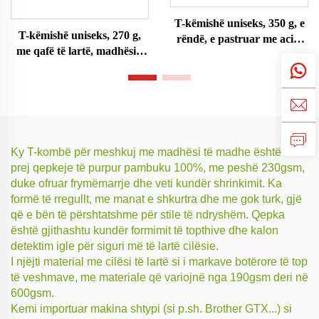
T-këmishë uniseks, 350 g, e
T-këmishë uniseks, 270 g,
rëndë, e pastruar me acid,
me qafë të lartë, madhësi e
madhësi e madhe
madhe
Ky T-kombë për meshkuj me madhësi të madhe është bërë
prej qepkeje të purpur pambuku 100%, me peshë 230gsm,
duke ofruar frymëmarrje dhe veti kundër shrinkimit. Ka
formë të rregullt, me manat e shkurtra dhe me gok turk, gjë
që e bën të përshtatshme për stile të ndryshëm. Qepka
është gjithashtu kundër formimit të topthive dhe kalon
detektim igle për siguri më të lartë cilësie.
I njëjti material me cilësi të lartë si i markave botërore të top
të veshmave, me materiale që variojnë nga 190gsm deri në
600gsm.
Kemi importuar makina shtypi (si p.sh. Brother GTX...) si