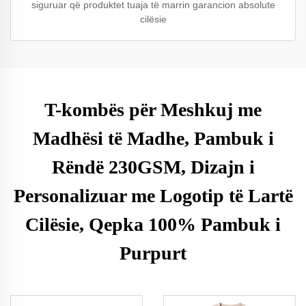
siguruar që produktet tuaja të marrin garancion absolute
cilësie
T-kombës për Meshkuj me
Madhësi të Madhe, Pambuk i
Rëndë 230GSM, Dizajn i
Personalizuar me Logotip të Lartë
Cilësie, Qepka 100% Pambuk i
Purpurt