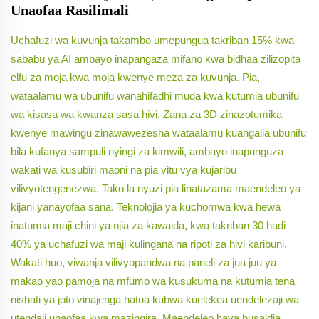
Unaofaa Rasilimali
Uchafuzi wa kuvunja takambo umepungua takriban 15% kwa
sababu ya AI ambayo inapangaza mifano kwa bidhaa zilizopita
elfu za moja kwa moja kwenye meza za kuvunja. Pia,
wataalamu wa ubunifu wanahifadhi muda kwa kutumia ubunifu
wa kisasa wa kwanza sasa hivi. Zana za 3D zinazotumika
kwenye mawingu zinawawezesha wataalamu kuangalia ubunifu
bila kufanya sampuli nyingi za kimwili, ambayo inapunguza
wakati wa kusubiri maoni na pia vitu vya kujaribu
vilivyotengenezwa. Tako la nyuzi pia linatazama maendeleo ya
kijani yanayofaa sana. Teknolojia ya kuchomwa kwa hewa
inatumia maji chini ya njia za kawaida, kwa takriban 30 hadi
40% ya uchafuzi wa maji kulingana na ripoti za hivi karibuni.
Wakati huo, viwanja vilivyopandwa na paneli za jua juu ya
makao yao pamoja na mfumo wa kusukuma na kutumia tena
nishati ya joto vinajenga hatua kubwa kuelekea uendelezaji wa
utendaji unaofaa kwa mazingira. Maendeleo haya husaidia