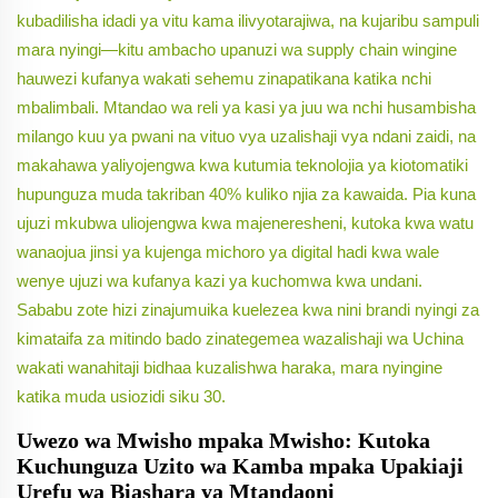
kubadilisha idadi ya vitu kama ilivyotarajiwa, na kujaribu sampuli
mara nyingi—kitu ambacho upanuzi wa supply chain wingine
hauwezi kufanya wakati sehemu zinapatikana katika nchi
mbalimbali. Mtandao wa reli ya kasi ya juu wa nchi husambisha
milango kuu ya pwani na vituo vya uzalishaji vya ndani zaidi, na
makahawa yaliyojengwa kwa kutumia teknolojia ya kiotomatiki
hupunguza muda takriban 40% kuliko njia za kawaida. Pia kuna
ujuzi mkubwa uliojengwa kwa majeneresheni, kutoka kwa watu
wanaojua jinsi ya kujenga michoro ya digital hadi kwa wale
wenye ujuzi wa kufanya kazi ya kuchomwa kwa undani.
Sababu zote hizi zinajumuika kuelezea kwa nini brandi nyingi za
kimataifa za mitindo bado zinategemea wazalishaji wa Uchina
wakati wanahitaji bidhaa kuzalishwa haraka, mara nyingine
katika muda usiozidi siku 30.
Uwezo wa Mwisho mpaka Mwisho: Kutoka
Kuchunguza Uzito wa Kamba mpaka Upakiaji
Urefu wa Biashara ya Mtandaoni