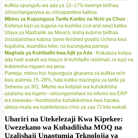
kufikia upungufu wa ada ya 12–17% kwenye bidhaa
zilizochanganywa au zilizopandwa kabisa
Mbinu za Kupunguza Tarifa Karibu na Nchi ya Chuo
:
Kufanya kazi ya kugusa na kushika (cut-and-sew) katika
Ulaya ya Mashariki au Mexico, kisha kutuma bidhaa
zisizojalishwa kabisa (semi-finished goods) Uchina kwa
kujalisha, kuandika lebo, na kuzunguka pamoja
Maghala ya Kuhifadhi kwa Ajili ya Ada
: Kukataza kulipa
ada hadi wakati wa mauzo ili kuhifadhi rasilimali za kazi na
kuboresha mgawo wa pesa
Pamoja, mbinu hizi hupunguza gharama za kufikia nchi
kwa asilimia 15–28%, hata katika mazingira ya tarifa ya
Sehemu ya 301. Mfumo wa kidijitali wa kuhakikisha
usalama wa kigeni—uliounganishwa na mfumo wa ERP
wa kiwanda—hurahisisha kuhakikishwa kwa haraka,
ukitoa muda wa kutekelezwa chini ya saa 72 kila wakati.
Uhariri na Utekelezaji Kwa Kipekee:
Uwezekano wa Kubadilisha MOQ na
Uzalishaji Unaotumia Teknolojia ya