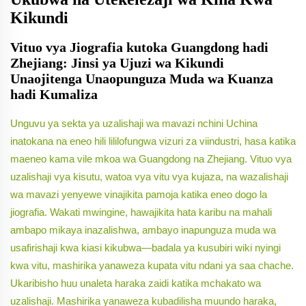
Kikundi
Vituo vya Jiografia kutoka Guangdong hadi
Zhejiang: Jinsi ya Ujuzi wa Kikundi
Unaojitenga Unaopunguza Muda wa Kuanza
hadi Kumaliza
Unguvu ya sekta ya uzalishaji wa mavazi nchini Uchina
inatokana na eneo hili lililofungwa vizuri za viindustri, hasa katika
maeneo kama vile mkoa wa Guangdong na Zhejiang. Vituo vya
uzalishaji vya kisutu, watoa vya vitu vya kujaza, na wazalishaji
wa mavazi yenyewe vinajikita pamoja katika eneo dogo la
jiografia. Wakati mwingine, hawajikita hata karibu na mahali
ambapo mikaya inazalishwa, ambayo inapunguza muda wa
usafirishaji kwa kiasi kikubwa—badala ya kusubiri wiki nyingi
kwa vitu, mashirika yanaweza kupata vitu ndani ya saa chache.
Ukaribisho huu unaleta haraka zaidi katika mchakato wa
uzalishaji. Mashirika yanaweza kubadilisha muundo haraka,