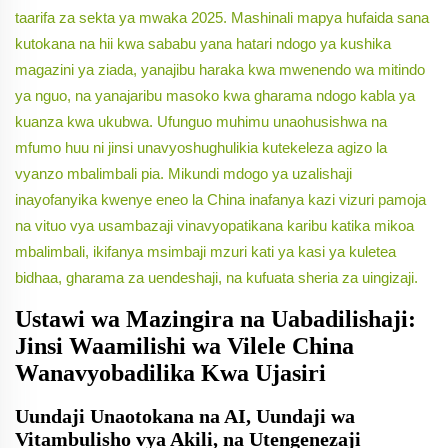
taarifa za sekta ya mwaka 2025. Mashinali mapya hufaida sana
kutokana na hii kwa sababu yana hatari ndogo ya kushika
magazini ya ziada, yanajibu haraka kwa mwenendo wa mitindo
ya nguo, na yanajaribu masoko kwa gharama ndogo kabla ya
kuanza kwa ukubwa. Ufunguo muhimu unaohusishwa na
mfumo huu ni jinsi unavyoshughulikia kutekeleza agizo la
vyanzo mbalimbali pia. Mikundi mdogo ya uzalishaji
inayofanyika kwenye eneo la China inafanya kazi vizuri pamoja
na vituo vya usambazaji vinavyopatikana karibu katika mikoa
mbalimbali, ikifanya msimbaji mzuri kati ya kasi ya kuletea
bidhaa, gharama za uendeshaji, na kufuata sheria za uingizaji.
Ustawi wa Mazingira na Uabadilishaji:
Jinsi Waamilishi wa Vilele China
Wanavyobadilika Kwa Ujasiri
Uundaji Unaotokana na AI, Uundaji wa
Vitambulisho vya Akili, na Utengenezaji