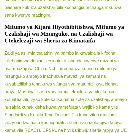
biashara kukuza uzalishaji bila kuchangia mchanga mkubwa
sana kwenye mazingira.
Mifumo ya Kijani Iliyothibitishwa, Mifumo ya
Uzalishaji wa Mzunguko, na Uzalishaji wa
Utekelezaji wa Sheria za Kimataifa
Zaidi ya asilimia thalathini ya pambo la kawaida la kifedha
kilichopimwa duniani leo inatoka kwenda kwenye mizani ya
usambazaji wa China. Nchi hii imeanza kuunda mifumo ya
mzunguko ambayo inachukua mavazi ya zamani na
kuyabadilisha tena kuwa vifungu vya matumizi kwa bidhaa
mpya. Mashinali sasa yanatumia teknolojia ya blockchain ili
kufuatilia vitu vyao kote katika hatua zote za uzalishaji, ambayo
husaidia kuhakikisha kuwa yamefuata viwajibiko kama vile
Standardi ya Kupitia Tena Duniani. Pia kuna vituo maalum
vilivyoundwa hasa kushughulikia sheria zinazotarajwa kubwa
kama vile REACH, CPSIA, na hivi karibuni, sheria mpya ya UE