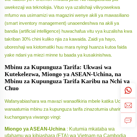
uwekezaji wa teknolojia. Vituo vya uzalishaji vilivyowekwa
mfumo wa usimamizi wa magazini wenye akili ya mawasiliano
(smart inventory management) unaoendeshwa na akili ya
bandia (artificial intelligence) huwachafua vitu vya kuzalisha kwa
takriban 30% chini kuliko njia za kawaida. Zaidi ya hayo,
uboreshaji wa kiotomatiki huu mara nyingi huanza kutoa faida
yake ndani ya miezi minne tu baada ya kusakinishwa.
Mbinu za Kupunguza Tarifa: Ukwasi wa
Kutekelezwa, Miongo ya ASEAN-Uchina, na
Mbinu za Kupunguza Tarifa Karibu na Nchi ya
Chuo
Wafanyabiashara wa mavazi wanaofikiria mbele katika Uchina
wanaatumia mbinu za kupunguza tarifa zinazotumia uhariri na
kuchanganya viwango vingi:
Miongo ya ASEAN-Uchina
: Kutumia mkataba wa
ufahamu wa kibiashara (FTA) wa Vietnam na Cambodia