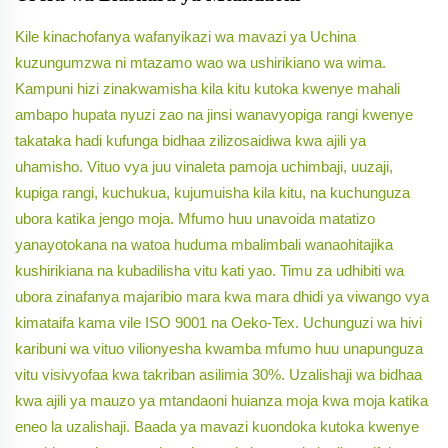
Kile kinachofanya wafanyikazi wa mavazi ya Uchina
kuzungumzwa ni mtazamo wao wa ushirikiano wa wima.
Kampuni hizi zinakwamisha kila kitu kutoka kwenye mahali
ambapo hupata nyuzi zao na jinsi wanavyopiga rangi kwenye
takataka hadi kufunga bidhaa zilizosaidiwa kwa ajili ya
uhamisho. Vituo vya juu vinaleta pamoja uchimbaji, uuzaji,
kupiga rangi, kuchukua, kujumuisha kila kitu, na kuchunguza
ubora katika jengo moja. Mfumo huu unavoida matatizo
yanayotokana na watoa huduma mbalimbali wanaohitajika
kushirikiana na kubadilisha vitu kati yao. Timu za udhibiti wa
ubora zinafanya majaribio mara kwa mara dhidi ya viwango vya
kimataifa kama vile ISO 9001 na Oeko-Tex. Uchunguzi wa hivi
karibuni wa vituo vilionyesha kwamba mfumo huu unapunguza
vitu visivyofaa kwa takriban asilimia 30%. Uzalishaji wa bidhaa
kwa ajili ya mauzo ya mtandaoni huianza moja kwa moja katika
eneo la uzalishaji. Baada ya mavazi kuondoka kutoka kwenye