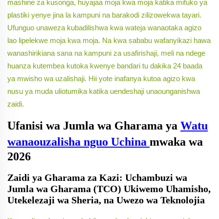
mashine za kusonga, huyajaa moja kwa moja katika mifuko ya
plastiki yenye jina la kampuni na barakodi zilizowekwa tayari.
Ufunguo unaweza kubadilishwa kwa wateja wanaotaka agizo
lao lipelekwe moja kwa moja. Na kwa sababu wafanyikazi hawa
wanashirikiana sana na kampuni za usafirishaji, meli na ndege
huanza kutembea kutoka kwenye bandari tu dakika 24 baada
ya mwisho wa uzalishaji. Hii yote inafanya kutoa agizo kwa
nusu ya muda uliotumika katika uendeshaji unaounganishwa
zaidi.
Ufanisi wa Jumla wa Gharama ya
Watu
wanaouzalisha nguo Uchina
mwaka wa
2026
Zaidi ya Gharama za Kazi: Uchambuzi wa
Jumla wa Gharama (TCO) Ukiwemo Uhamisho,
Utekelezaji wa Sheria, na Uwezo wa Teknolojia