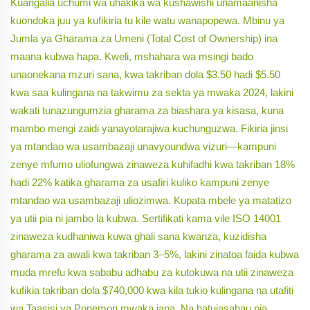
Kuangalia uchumi wa uhakika wa kushawishi unamaanisha
kuondoka juu ya kufikiria tu kile watu wanapopewa. Mbinu ya
Jumla ya Gharama za Umeni (Total Cost of Ownership) ina
maana kubwa hapa. Kweli, mshahara wa msingi bado
unaonekana mzuri sana, kwa takriban dola $3.50 hadi $5.50
kwa saa kulingana na takwimu za sekta ya mwaka 2024, lakini
wakati tunazungumzia gharama za biashara ya kisasa, kuna
mambo mengi zaidi yanayotarajiwa kuchunguzwa. Fikiria jinsi
ya mtandao wa usambazaji unavyoundwa vizuri—kampuni
zenye mfumo uliofungwa zinaweza kuhifadhi kwa takriban 18%
hadi 22% katika gharama za usafiri kuliko kampuni zenye
mtandao wa usambazaji uliozimwa. Kupata mbele ya matatizo
ya utii pia ni jambo la kubwa. Sertifikati kama vile ISO 14001
zinaweza kudhaniwa kuwa ghali sana kwanza, kuzidisha
gharama za awali kwa takriban 3–5%, lakini zinatoa faida kubwa
muda mrefu kwa sababu adhabu za kutokuwa na utii zinaweza
kufikia takriban dola $740,000 kwa kila tukio kulingana na utafiti
wa Taasisi ya Ponemon mwaka jana. Na hatujasahau pia