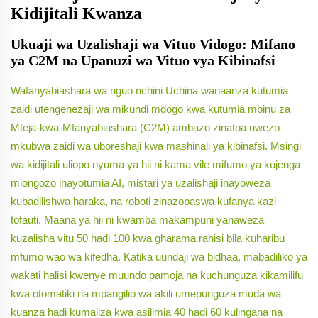
Kidijitali Kwanza
Ukuaji wa Uzalishaji wa Vituo Vidogo: Mifano
ya C2M na Upanuzi wa Vituo vya Kibinafsi
Wafanyabiashara wa nguo nchini Uchina wanaanza kutumia
zaidi utengenezaji wa mikundi mdogo kwa kutumia mbinu za
Mteja-kwa-Mfanyabiashara (C2M) ambazo zinatoa uwezo
mkubwa zaidi wa uboreshaji kwa mashinali ya kibinafsi. Msingi
wa kidijitali uliopo nyuma ya hii ni kama vile mifumo ya kujenga
miongozo inayotumia AI, mistari ya uzalishaji inayoweza
kubadilishwa haraka, na roboti zinazopaswa kufanya kazi
tofauti. Maana ya hii ni kwamba makampuni yanaweza
kuzalisha vitu 50 hadi 100 kwa gharama rahisi bila kuharibu
mfumo wao wa kifedha. Katika uundaji wa bidhaa, mabadiliko ya
wakati halisi kwenye muundo pamoja na kuchunguza kikamilifu
kwa otomatiki na mpangilio wa akili umepunguza muda wa
kuanza hadi kumaliza kwa asilimia 40 hadi 60 kulingana na