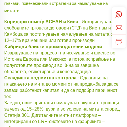
гъвкави, повеќеканални стратегии за намалување на
митата:
Коридори помеѓу АСЕАН и Кина
: Искористување на
слободните трговски договори (СТД) на Виетнам и
Камбоџа за постигнување намалување на митата од
12–17% врз мешани или готови производи
Хибридни блиски производствени модели
:
Извршување на процесот на исечување и шиење во
Источна Европа или Мексико, а потоа испраќање на
полуготовите производи во Кина за завршна
обработка, етикетирање и консолидација
Складишта под митна контрола
: Одлагање на
плаќањето на мита до моментот на продажба за да се
запази работниот капитал и да се подобри паричниот
тек
Заедно, овие пристапи намалуваат вкупните трошоци
за увоз од 15–28%, дури и во услови на митата според
Статија 301. Дигиталните митни платформи –
интегрирани со ERP-системите на фабриките –