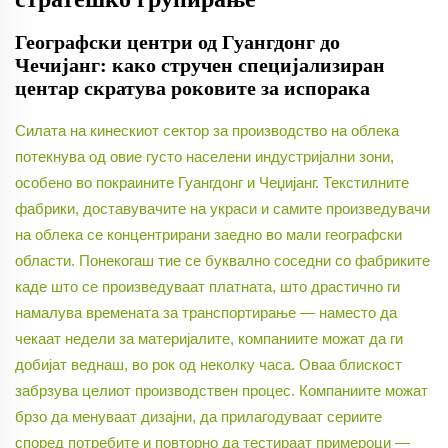
Географски центри од Гуангдонг до
Чечијанг: како стручен специјализиран
центар скратува роковите за испорака
Силата на кинескиот сектор за производство на облека
потекнува од овие густо населени индустријални зони,
особено во покраините Гуангдонг и Чеџијанг. Текстилните
фабрики, доставувачите на украси и самите произведувачи
на облека се концентрирани заедно во мали географски
области. Понекогаш тие се буквално соседни со фабриките
каде што се произведуваат платната, што драстично ги
намалува времената за транспортирање — наместо да
чекаат недели за материјалите, компаниите можат да ги
добијат веднаш, во рок од неколку часа. Оваа блискост
забрзува целиот производствен процес. Компаниите можат
брзо да менуваат дизајни, да прилагодуваат сериите
според потребите и повторно да тестираат примероци —