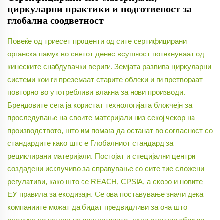
циркуларни практики и подготвеност за
глобална соодветност
Повеќе од триесет проценти од сите сертифицирани
органска памук во светот денес всушност потекнуваат од
кинеските снабдувачки вериги. Земјата развива циркуларни
системи кои ги преземаат старите облеки и ги претвораат
повторно во употребливи влакна за нови производи.
Брендовите сега ја користат технологијата блокчејн за
проследување на своите материјали низ секој чекор на
производството, што им помага да останат во согласност со
стандардите како што е Глобалниот стандард за
рециклирани материјали. Постојат и специјални центри
создадени исклучиво за справување со сите тие сложени
регулативи, како што се REACH, CPSIA, а скоро и новите
ЕУ правила за екодизајн. Сè ова поставување значи дека
компаниите можат да бидат предвидливи за она што
следува во поглед на регулативите, дали станува збор за