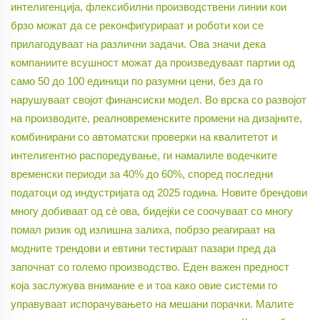
интелигенција, флексибилни производствени линии кои
брзо можат да се реконфигурираат и роботи кои се
прилагодуваат на различни задачи. Ова значи дека
компаниите всушност можат да произведуваат партии од
само 50 до 100 единици по разумни цени, без да го
нарушуваат својот финансиски модел. Во врска со развојот
на производите, реалновременските промени на дизајните,
комбинирани со автоматски проверки на квалитетот и
интелигентно распоредување, ги намалиле водечките
временски периоди за 40% до 60%, според последни
податоци од индустријата од 2025 година. Новите брендови
многу добиваат од сѐ ова, бидејќи се соочуваат со многу
помал ризик од излишна залиха, побрзо реагираат на
модните трендови и евтини тестираат пазари пред да
започнат со големо производство. Еден важен предност
која заслужува внимание е и тоа како овие системи го
управуваат испорачувањето на мешани порачки. Малите