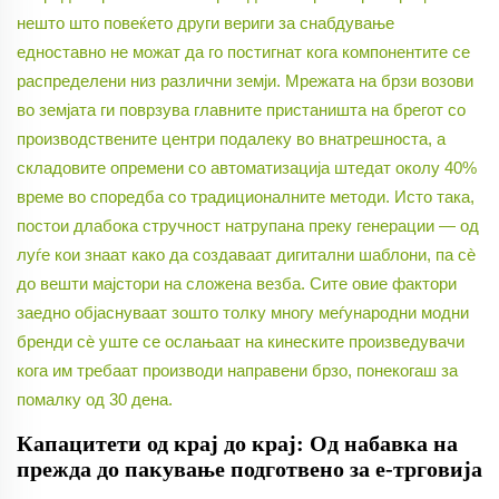
нешто што повеќето други вериги за снабдување
едноставно не можат да го постигнат кога компонентите се
распределени низ различни земји. Мрежата на брзи возови
во земјата ги поврзува главните пристаништа на брегот со
производствените центри подалеку во внатрешноста, а
складовите опремени со автоматизација штедат околу 40%
време во споредба со традиционалните методи. Исто така,
постои длабока стручност натрупана преку генерации — од
луѓе кои знаат како да создаваат дигитални шаблони, па сè
до вешти мајстори на сложена везба. Сите овие фактори
заедно објаснуваат зошто толку многу меѓународни модни
бренди сѐ уште се ослањаат на кинеските произведувачи
кога им требаат производи направени брзо, понекогаш за
помалку од 30 дена.
Капацитети од крај до крај: Од набавка на
прежда до пакување подготвено за е-трговија