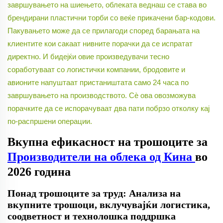
завршувањето на шиењето, облеката веднаш се става во
брендирани пластични торби со веќе прикачени бар-кодови.
Пакувањето може да се прилагоди според барањата на
клиентите кои сакаат нивните порачки да се испратат
директно. И бидејќи овие произведувачи тесно
соработуваат со логистички компании, бродовите и
авионите напуштаат пристаништата само 24 часа по
завршувањето на производството. Сѐ ова овозможува
порачките да се испорачуваат два пати побрзо отколку кај
по-распршени операции.
Вкупна ефикасност на трошоците за
Производители на облека од Кина
во
2026 година
Понад трошоците за труд: Анализа на
вкупните трошоци, вклучувајќи логистика,
соодветност и технолошка поддршка