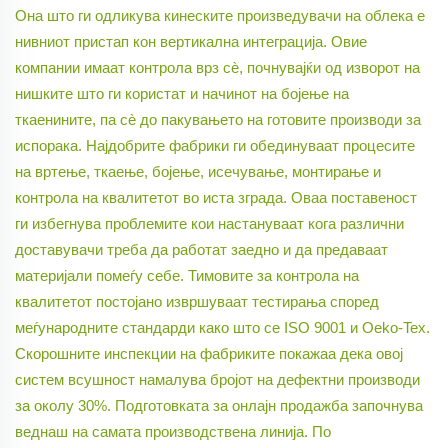
Она што ги одликува кинеските произведувачи на облека е
нивниот пристап кон вертикална интеграција. Овие
компании имаат контрола врз сѐ, почнувајќи од изворот на
нишките што ги користат и начинот на бојење на
ткаенините, па сè до пакувањето на готовите производи за
испорака. Најдобрите фабрики ги обединуваат процесите
на вртење, ткаење, бојење, исечување, монтирање и
контрола на квалитетот во иста зграда. Оваа поставеност
ги избегнува проблемите кои настануваат кога различни
доставувачи треба да работат заедно и да предаваат
материјали помеѓу себе. Тимовите за контрола на
квалитетот постојано извршуваат тестирања според
меѓународните стандарди како што се ISO 9001 и Oeko-Tex.
Скорошните инспекции на фабриките покажаа дека овој
систем всушност намалува бројот на дефектни производи
за околу 30%. Подготовката за онлајн продажба започнува
веднаш на самата производствена линија. По