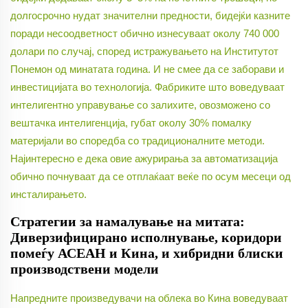
долгосрочно нудат значителни предности, бидејќи казните
поради несоодветност обично изнесуваат околу 740 000
долари по случај, според истражувањето на Институтот
Понемон од минатата година. И не смее да се заборави и
инвестицијата во технологија. Фабриките што воведуваат
интелигентно управување со залихите, овозможено со
вештачка интелигенција, губат околу 30% помалку
материјали во споредба со традиционалните методи.
Најинтересно е дека овие ажурирања за автоматизација
обично почнуваат да се отплаќаат веќе по осум месеци од
инсталирањето.
Стратегии за намалување на митата:
Диверзифицирано исполнување, коридори
помеѓу АСЕАН и Кина, и хибридни блиски
производствени модели
Напредните произведувачи на облека во Кина воведуваат