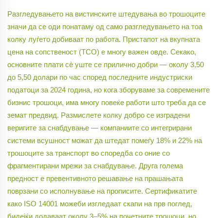
Разгледувањето на вистинските штедувања во трошоците
значи да се оди понатаму од само разгледувањето на тоа
колку луѓето добиваат по работа. Пристапот на вкупната
цена на сопственост (TCO) е многу важен овде. Секако,
основните плати сè уште се прилично добри — околу 3,50
до 5,50 долари по час според последните индустриски
податоци за 2024 година, но кога зборуваме за современите
бизнис трошоци, има многу повеќе работи што треба да се
земат предвид. Размислете колку добро се изградени
веригите за снабдување — компаниите со интегрирани
системи всушност можат да штедат помеѓу 18% и 22% на
трошоците за транспорт во споредба со оние со
фрагментирани мрежи за снабдување. Друга голема
предност е превентивното решавање на прашањата
поврзани со исполнување на прописите. Сертификатите
како ISO 14001 можеби изгледаат скапи на прв поглед,
бидејќи додаваат околу 3–5% на почетните трошоци, но