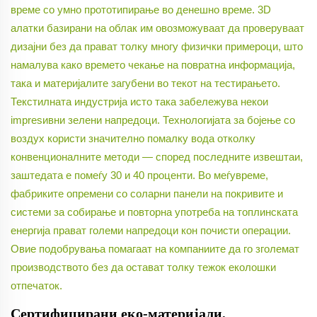
време со умно прототипирање во денешно време. 3D
алатки базирани на облак им овозможуваат да проверуваат
дизајни без да прават толку многу физички примероци, што
намалува како времето чекање на повратна информација,
така и материјалите загубени во текот на тестирањето.
Текстилната индустрија исто така забележува некои
impresивни зелени напредоци. Технологијата за бојење со
воздух користи значително помалку вода отколку
конвенционалните методи — според последните извештаи,
заштедата е помеѓу 30 и 40 проценти. Во меѓувреме,
фабриките опремени со соларни панели на покривите и
системи за собирање и повторна употреба на топлинската
енергија прават големи напредоци кон почисти операции.
Овие подобрувања помагаат на компаниите да го зголемат
производството без да остават толку тежок еколошки
отпечаток.
Сертифицирани еко-материјали,