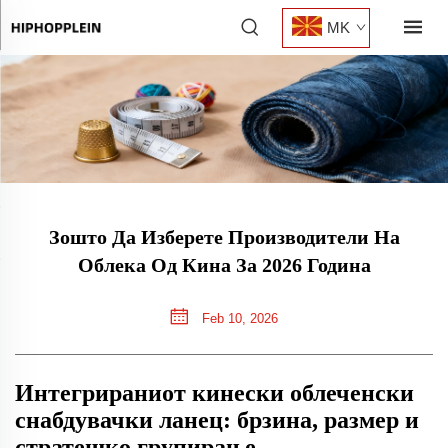
MK
Зошто Да Изберете Производители На
Облека Од Кина За 2026 Година
Feb 10, 2026
Интегрираниот кинески облеченски
снабдувачки ланец: брзина, размер и
стратешко групирање