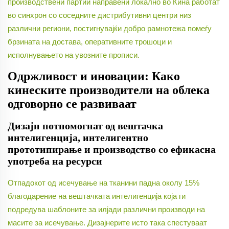
производствени партии направени локално во Кина работат
во синхрон со соседните дистрибутивни центри низ
различни региони, постигнувајќи добро рамнотежа помеѓу
брзината на достава, оперативните трошоци и
исполнувањето на увозните прописи.
Одржливост и иновации: Како
кинеските производители на облека
одговорно се развиваат
Дизајн потпомогнат од вештачка
интелигенција, интелигентно
прототипирање и производство со ефикасна
употреба на ресурси
Отпадокот од исечување на тканини падна околу 15%
благодарение на вештачката интелигенција која ги
подредува шаблоните за илјади различни производи на
масите за исечување. Дизајнерите исто така спестуваат