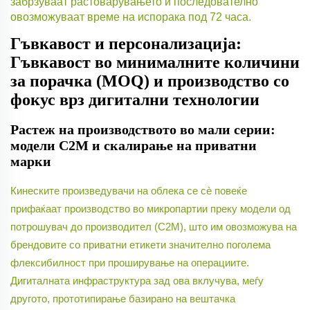
забрзуваат растоварувањето и последователно
овозможуваат време на испорака под 72 часа.
Гъвкавост и персонализација:
Гъвкавост во минималните количини
за порачка (MOQ) и производство со
фокус врз дигитални технологии
Растеж на производството во мали серии:
модели C2M и скалирање на приватни
марки
Кинеските произведувачи на облека се сè повеќе
прифаќаат производство во микропартии преку модели од
потрошувач до производител (C2M), што им овозможува на
брендовите со приватни етикети значително поголема
флексибилност при проширување на операциите.
Дигиталната инфраструктура зад ова вклучува, меѓу
другото, прототипирање базирано на вештачка