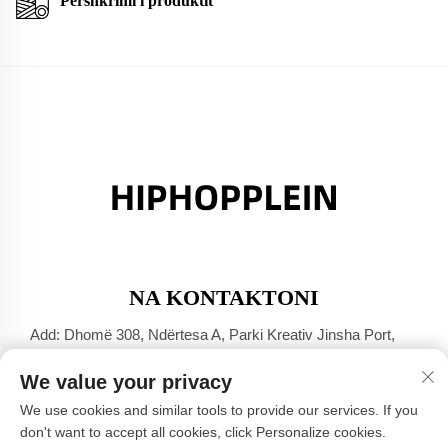
Përshkrimi i produktit
NA KONTAKTONI
Add: Dhomë 308, Ndërtesa A, Parki Kreativ Jinsha Port,
Qyteti Dali, Foshan, Guangdong
We value your privacy
Tel:
+86-17304049586
We use cookies and similar tools to provide our services. If you
E-mail:
[email protected]
don't want to accept all cookies, click Personalize cookies.