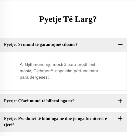
Pyetje Të Larg?
Pyetje: Si mund të garantojmë cilësinë?
Py
A: Gjithmonë një mostrë para prodhimit
masiv; Gjithmonë inspektim përfundimtar
para dërgesës;
Pyetje: Çfarë mund të bliheni nga ne?
Pyetje: Pse duhet të blini nga ne dhe jo nga furnitorët e
tjerë?