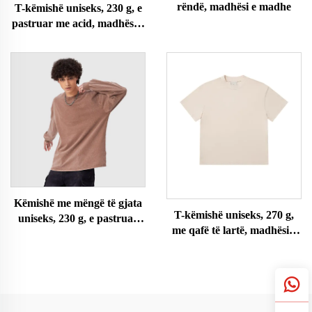
rëndë, madhësi e madhe
T-këmishë uniseks, 230 g, e
pastruar me acid, madhësi e
madhe
Këmishë me mëngë të gjata
T-këmishë uniseks, 270 g,
uniseks, 230 g, e pastruar
me qafë të lartë, madhësi e
me acid
madhe