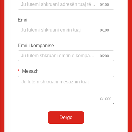
0/100
Emri
0/100
Emri i kompanisë
0/200
Mesazh
0/1000
Dërgo