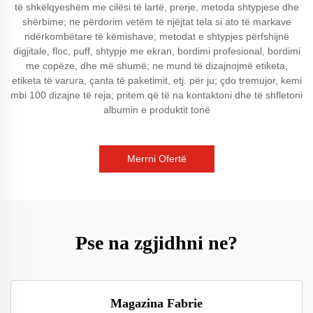
të shkëlqyeshëm me cilësi të lartë, prerje, metoda shtypjese dhe
shërbime; ne përdorim vetëm të njëjtat tela si ato të markave
ndërkombëtare të këmishave; metodat e shtypjes përfshijnë
digjitale, floc, puff, shtypje me ekran, bordimi profesional, bordimi
me copëze, dhe më shumë; ne mund të dizajnojmë etiketa,
etiketa të varura, çanta të paketimit, etj. për ju; çdo tremujor, kemi
mbi 100 dizajne të reja; pritem që të na kontaktoni dhe të shfletoni
albumin e produktit tonë
Merrni Ofertë
Pse na zgjidhni ne?
Magazina Fabrie