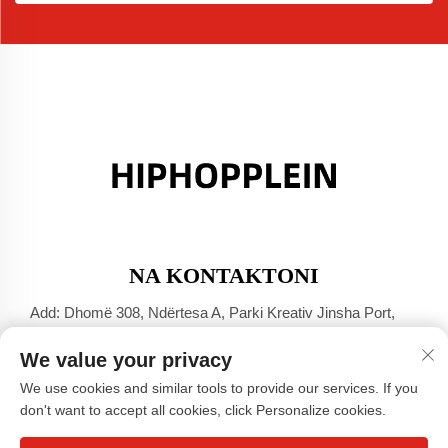
NA KONTAKTONI
Add: Dhomë 308, Ndërtesa A, Parki Kreativ Jinsha Port,
Qyteti Dali, Foshan, Guangdong
We value your privacy
Tel:
+86-17304049586
We use cookies and similar tools to provide our services. If you
E-mail:
[email protected]
don't want to accept all cookies, click Personalize cookies.