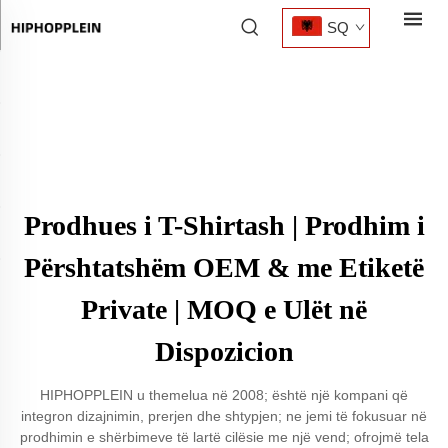
SQ
Prodhues i T-Shirtash | Prodhim i
Përshtatshëm OEM & me Etiketë
Private | MOQ e Ulët në
Dispozicion
HIPHOPPLEIN u themelua në 2008; është një kompani që
integron dizajnimin, prerjen dhe shtypjen; ne jemi të fokusuar në
prodhimin e shërbimeve të lartë cilësie me një vend; ofrojmë tela