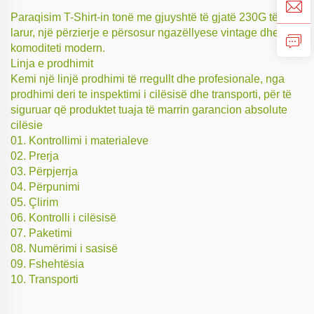
Paraqisim T-Shirt-in tonë me gjuyshtë të gjatë 230G të
larur, një përzierje e përsosur ngazëllyese vintage dhe
komoditeti modern.
Linja e prodhimit
Kemi një linjë prodhimi të rregullt dhe profesionale, nga
prodhimi deri te inspektimi i cilësisë dhe transporti, për të
siguruar që produktet tuaja të marrin garancion absolute
cilësie
01. Kontrollimi i materialeve
02. Prerja
03. Përpjerrja
04. Përpunimi
05. Çlirim
06. Kontrolli i cilësisë
07. Paketimi
08. Numërimi i sasisë
09. Fshehtësia
10. Transporti