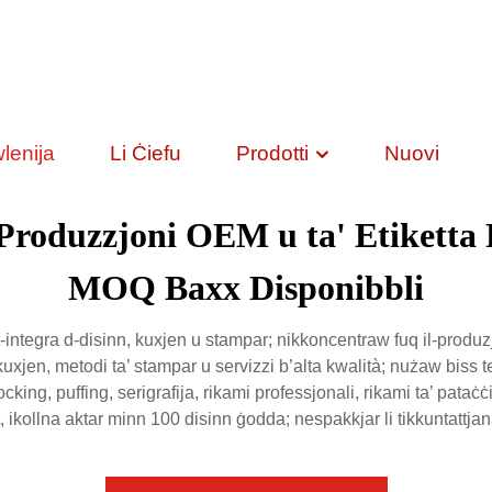
lenija
Li Ċiefu
Prodotti
Nuovi
 Produzzjoni OEM u ta' Etiketta 
MOQ Baxx Disponibbli
tegra d-disinn, kuxjen u stampar; nikkoncentraw fuq il-produzjoni
kuxjen, metodi ta’ stampar u servizzi b’alta kwalità; nużaw biss tes
ocking, puffing, serigrafija, rikami professjonali, rikami ta’ pataċċi,
rt, ikollna aktar minn 100 disinn ġodda; nespakkjar li tikkuntattja