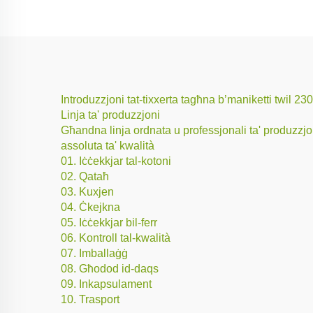
Introduzzjoni tat-tixxerta tagħna b’maniketti twil 2
Linja ta' produzzjoni
Għandna linja ordnata u professjonali ta' produzzjoni
assoluta ta' kwalità
01. Iċċekkjar tal-kotoni
02. Qataħ
03. Kuxjen
04. Ċkejkna
05. Iċċekkjar bil-ferr
06. Kontroll tal-kwalità
07. Imballaġġ
08. Għodod id-daqs
09. Inkapsulament
10. Trasport