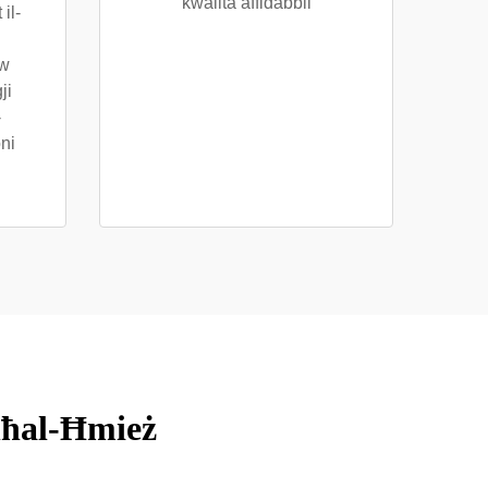
kwalità affidabbli
il-
ew
ji
-
ni
ħħal-Ħmież