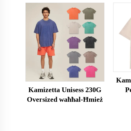
Kami
P
Kamizetta Unisess 230G
Oversized waħħal-Ħmież