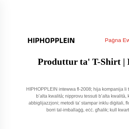
Paġna Ew
Produttur ta' T-Shirt |
HIPHOPPLEIN intewwa fl-2008; hija kompanija li t-in
b’alta kwalità; nipprovu tessuti b’alta kwalità, 
abbiglijazzjoni; metodi ta’ stampar inklu diġitali, fl
borri tal-imballaġġ, eċċ. għalik; kull kwa