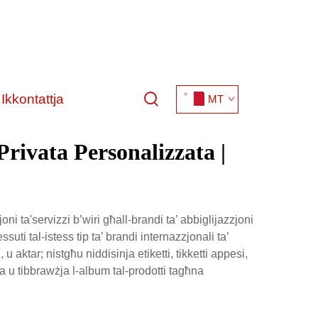
Ikkontattja
MT
Privata Personalizzata |
 ta'servizzi b’wiri għall-brandi ta’ abbiglijazzjoni
suti tal-istess tip ta’ brandi internazzjonali ta’
 u aktar; nistgħu niddisinja etiketti, tikketti appesi,
na u tibbrawżja l-album tal-prodotti tagħna