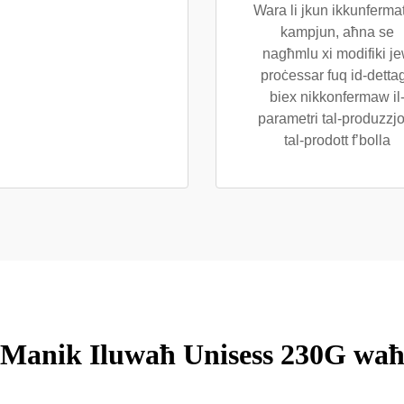
Wara li jkun ikkunfermat 
kampjun, aħna se
nagħmlu xi modifiki j
proċessar fuq id-dettag
biex nikkonfermaw il
parametri tal-produzzjo
tal-prodott f’bolla
Manik Iluwaħ Unisess 230G wa