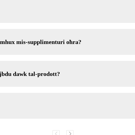
u mhux mis-supplimenturi oħra?
jbdu dawk tal-prodott?