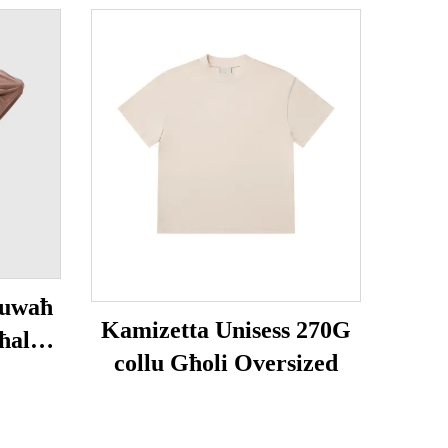
luwaħ
Kamizetta Unisess 270G
ħal-
collu Għoli Oversized