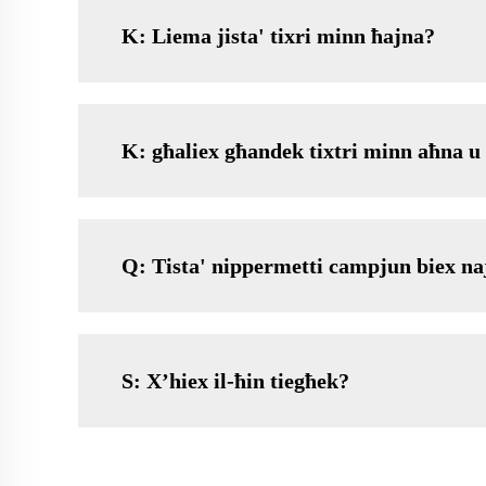
K: Liema jista' tixri minn ħajna?
K: għaliex għandek tixtri minn aħna 
Q: Tista' nippermetti campjun biex na
S: X’hiex il-ħin tiegħek?