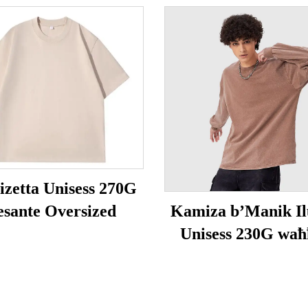
zetta Unisess 270G
esante Oversized
Kamiza b’Manik I
Unisess 230G waħ
Ħmież