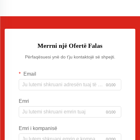
Merrni një Ofertë Falas
Përfaqësuesi ynë do t'ju kontaktojë së shpejti.
Email
0/100
Emri
0/100
Emri i kompanisë
0/200