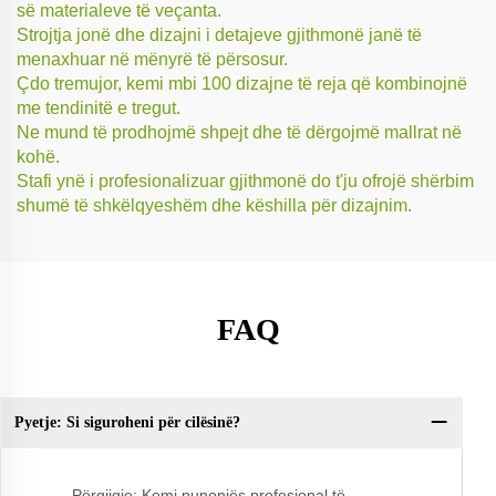
së materialeve të veçanta.
Strojtja jonë dhe dizajni i detajeve gjithmonë janë të
menaxhuar në mënyrë të përsosur.
Çdo tremujor, kemi mbi 100 dizajne të reja që kombinojnë
me tendinitë e tregut.
Ne mund të prodhojmë shpejt dhe të dërgojmë mallrat në
kohë.
Stafi ynë i profesionalizuar gjithmonë do t'ju ofrojë shërbim
shumë të shkëlqyeshëm dhe këshilla për dizajnim.
FAQ
Pyetje: Si siguroheni për cilësinë?
Py
Përgjigje: Kemi punonjës profesional të