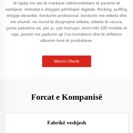
të njejta me ato të markave ndërkombëtare të parame të
veshjeve; metodat e shtypjes përfshijnë digjitale, flocking, puffing,
shtypje ekranike, bordurim profesional, bordurim me etiketa dhe
më shumë; ne mund të dizajnojmë etiketa, etiketa të varura,
çanta paketime etj. për ju; çdo tremujor, kemi mbi 100 modele të
reja; presim me padurim që t'na kontaktoni dhe të shfletoni
albumin tonë të produkteve.
Merrni Ofertë
Forcat e Kompanisë
Fabrikë veshjesh