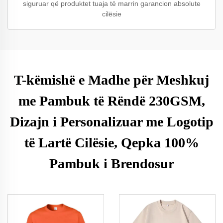
siguruar që produktet tuaja të marrin garancion absolute
cilësie
T-këmishë e Madhe për Meshkuj
me Pambuk të Rëndë 230GSM,
Dizajn i Personalizuar me Logotip
të Lartë Cilësie, Qepka 100%
Pambuk i Brendosur