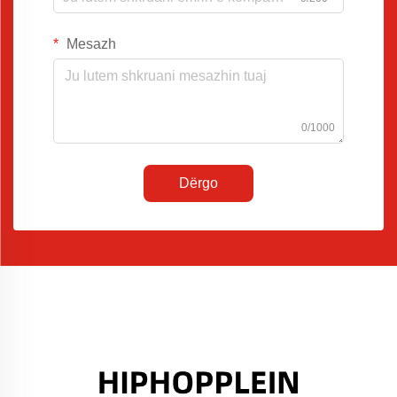
Mesazh
0/1000
Dërgo