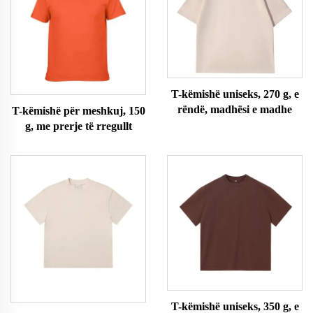
T-këmishë uniseks, 270 g, e
rëndë, madhësi e madhe
T-këmishë për meshkuj, 150
g, me prerje të rregullt
T-këmishë uniseks, 350 g, e