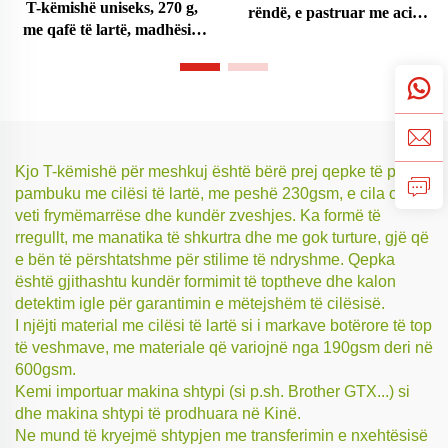
T-këmishë uniseks, 270 g,
rëndë, e pastruar me acid,
me qafë të lartë, madhësi e
madhësi e madhe
madhe
Kjo T-këmishë për meshkuj është bërë prej qepke të pastër
pambuku me cilësi të lartë, me peshë 230gsm, e cila ofron
veti frymëmarrëse dhe kundër zveshjes. Ka formë të
rregullt, me manatika të shkurtra dhe me gok turture, gjë që
e bën të përshtatshme për stilime të ndryshme. Qepka
është gjithashtu kundër formimit të toptheve dhe kalon
detektim igle për garantimin e mëtejshëm të cilësisë.
I njëjti material me cilësi të lartë si i markave botërore të top
të veshmave, me materiale që variojnë nga 190gsm deri në
600gsm.
Kemi importuar makina shtypi (si p.sh. Brother GTX...) si
dhe makina shtypi të prodhuara në Kinë.
Ne mund të kryejmë shtypjen me transferimin e nxehtësisë