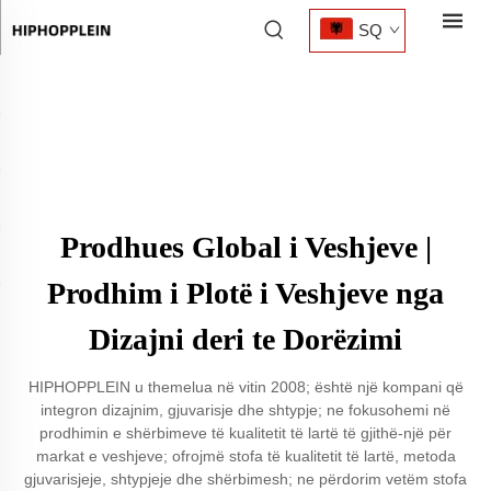
SQ
Prodhues Global i Veshjeve |
Prodhim i Plotë i Veshjeve nga
Dizajni deri te Dorëzimi
HIPHOPPLEIN u themelua në vitin 2008; është një kompani që
integron dizajnim, gjuvarisje dhe shtypje; ne fokusohemi në
prodhimin e shërbimeve të kualitetit të lartë të gjithë-një për
markat e veshjeve; ofrojmë stofa të kualitetit të lartë, metoda
gjuvarisjeje, shtypjeje dhe shërbimesh; ne përdorim vetëm stofa