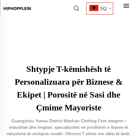
SQ
Shtypje T-këmishësh të
Personalizuara për Biznese &
Ekipet | Porositë në Sasi dhe
Çmime Mayoriste
Guangzhou Yuexiu District Manhao Clothing Firm integrim i
industrisë dhe tregtisë, specializohet në prodhimin e llojeve të
ndryshme të veshjeve modër. Ofronmi T-shirte me cilësi të lartë,