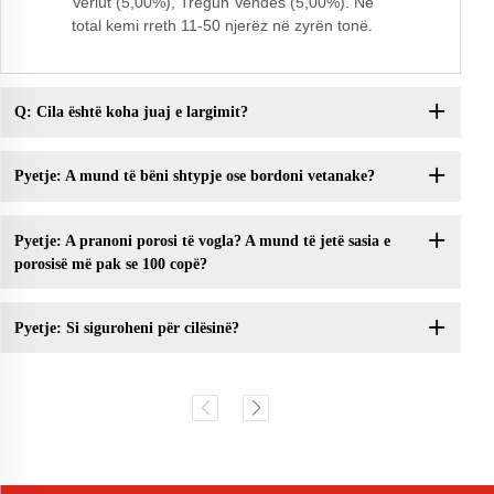
Veriut (5,00%), Tregun Vendës (5,00%). Në
total kemi rreth 11-50 njerëz në zyrën tonë.
Q: Cila është koha juaj e largimit?
Pyetje: A mund të bëni shtypje ose bordoni vetanake?
Pyetje: A pranoni porosi të vogla? A mund të jetë sasia e
porosisë më pak se 100 copë?
Pyetje: Si siguroheni për cilësinë?