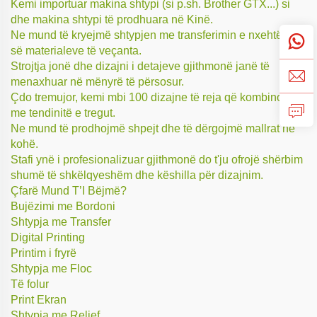
Kemi importuar makina shtypi (si p.sh. Brother GTX...) si
dhe makina shtypi të prodhuara në Kinë.
Ne mund të kryejmë shtypjen me transferimin e nxehtësisë
së materialeve të veçanta.
Strojtja jonë dhe dizajni i detajeve gjithmonë janë të
menaxhuar në mënyrë të përsosur.
Çdo tremujor, kemi mbi 100 dizajne të reja që kombinojnë
me tendinitë e tregut.
Ne mund të prodhojmë shpejt dhe të dërgojmë mallrat në
kohë.
Stafi ynë i profesionalizuar gjithmonë do t'ju ofrojë shërbim
shumë të shkëlqyeshëm dhe këshilla për dizajnim.
Çfarë Mund T’I Bëjmë?
Bujëzimi me Bordoni
Shtypja me Transfer
Digital Printing
Printim i fryrë
Shtypja me Floc
Të folur
Print Ekran
Shtypja me Relief