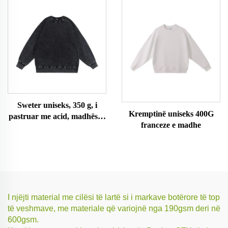
Sweter uniseks, 350 g, i
Kremptinë uniseks 400G
pastruar me acid, madhësi e
franceze e madhe
madhe
I njëjti material me cilësi të lartë si i markave botërore të top
të veshmave, me materiale që variojnë nga 190gsm deri në
600gsm.