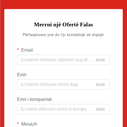
Merrni një Ofertë Falas
Përfaqësuesi ynë do t'ju kontaktojë së shpejti.
Email
0/100
Emri
0/100
Emri i kompanisë
0/200
Mesazh