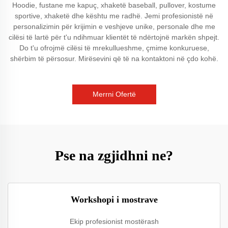
Hoodie, fustane me kapuç, xhaketë baseball, pullover, kostume
sportive, xhaketë dhe kështu me radhë. Jemi profesionistë në
personalizimin për krijimin e veshjeve unike, personale dhe me
cilësi të lartë për t'u ndihmuar klientët të ndërtojnë markën shpejt.
Do t'u ofrojmë cilësi të mrekullueshme, çmime konkuruese,
shërbim të përsosur. Mirësevini që të na kontaktoni në çdo kohë.
Merrni Ofertë
Pse na zgjidhni ne?
Workshopi i mostrave
Ekip profesionist mostërash