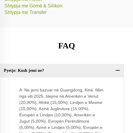
Shtypja me Gomë & Silikon
Shtypja me Transfer
FAQ
Pyetje: Kush jemi ne?
Py
ci
A: Ne jemi bazuar në Guangdong, Kinë, fillim
nga viti 2025, blejme në Amerikën e Veriut
(20,00%), Afrikë (15,00%), Lindjen e Mesme
(15,00%), Azinë Juglindore (15,00%),
Evropën e Lindjes (10,00%), Amerikën e
Jugut (5,00%), Evropën Perëndimore
(5,00%), Azinë e Lindjes (5,00%), Evropën e