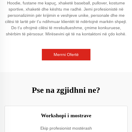
Hoodie, fustane me kapuç, xhaketë baseball, pullover, kostume
sportive, xhaketë dhe kështu me radhë. Jemi profesionistë në
personalizimin për krijimin e veshjeve unike, personale dhe me
cilësi të lartë për t'u ndihmuar klientët të ndërtojnë markën shpejt.
Do t'u ofrojmë cilësi të mrekullueshme, çmime konkuruese,
shërbim të përsosur. Mirësevini që të na kontaktoni në çdo kohë.
Merrni Ofertë
Pse na zgjidhni ne?
Workshopi i mostrave
Ekip profesionist mostërash