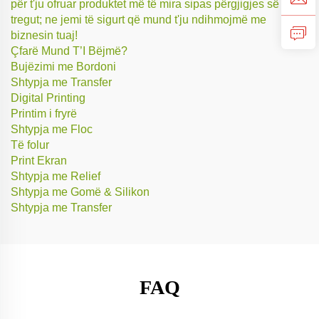
për t'ju ofruar produktet më të mira sipas përgjigjes së
tregut; ne jemi të sigurt që mund t'ju ndihmojmë me
biznesin tuaj!
Çfarë Mund T’I Bëjmë?
Bujëzimi me Bordoni
Shtypja me Transfer
Digital Printing
Printim i fryrë
Shtypja me Floc
Të folur
Print Ekran
Shtypja me Relief
Shtypja me Gomë & Silikon
Shtypja me Transfer
FAQ