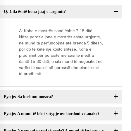
Q: Cila është koha juaj e largimit?
Py
ci
A: Koha e mostrës sonë është 7-15 ditë.
Nëse porosia jonë e mostrës është urgjente,
ne mund ta përfundojmë atë brenda 5 ditësh,
por do të ketë një kosto shtesë. Koha e
prodhimit për porositë me sasi të mëdha
është 15-30 ditë, e cila mund të negocihet në
varësi të sasisë së porosisë dhe planifikimit
të prodhimit.
Pyetje: Sa kushton mostra?
Pyetje: A mund të bëni shtypje ose bordoni vetanake?
Pyetje: A pranoni porosi të vogla? A mund të jetë sasia e