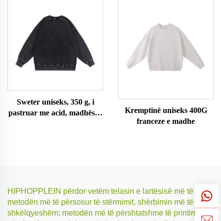
Sweter uniseks, 350 g, i
Kremptinë uniseks 400G
pastruar me acid, madhësi e
franceze e madhe
madhe
HIPHOPPLEIN përdor vetëm telasin e lartësisë më të mirë,
metodën më të përsosur të stërmimit, shërbimin më të
shkëlqyeshëm; metodën më të përshtatshme të printimit,