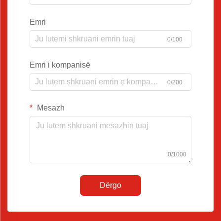
Emri
0/100
Emri i kompanisë
0/200
Mesazh
0/1000
Dërgo