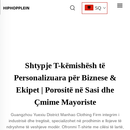
SQ
Shtypje T-këmishësh të
Personalizuara për Biznese &
Ekipet | Porositë në Sasi dhe
Çmime Mayoriste
Guangzhou Yuexiu District Manhao Clothing Firm integrim i
industrisë dhe tregtisë, specializohet në prodhimin e llojeve të
ndryshme të veshjeve modër. Ofronmi T-shirte me cilësi të lartë,