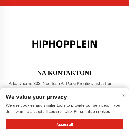
NA KONTAKTONI
Add: Dhomë 308, Ndërtesa A, Parki Kreativ Jinsha Port,
Qyteti Dali, Foshan, Guangdong
We value your privacy
Tel:
+86-17304049586
We use cookies and similar tools to provide our services. If you
E-mail:
[email protected]
don't want to accept all cookies, click Personalize cookies.
Accept all
Të drejtat e rezervuara © Guangzhou Xiaohongshu Clothing