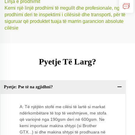
Linja e prodhimit
Kemi një linjë prodhimi të rregullt dhe profesionale, nga
prodhimi deri te inspektimi i cilësisë dhe transporti, për të
siguruar që produktet tuaja të marrin garancion absolute
cilësie
Pyetje Të Larg?
Pyetje: Pse të na zgjidhni?
Py
A: Të njëjtën stofë me cilësi të lartë si markat
ndërkombëtare të top të veshmjeve, me stofa
që variojnë nga 190gsm deri në 600gsm. Ne
kemi importuar makina shtypi (si Brother
GTX...) si dhe makina shtypi të prodhuara në