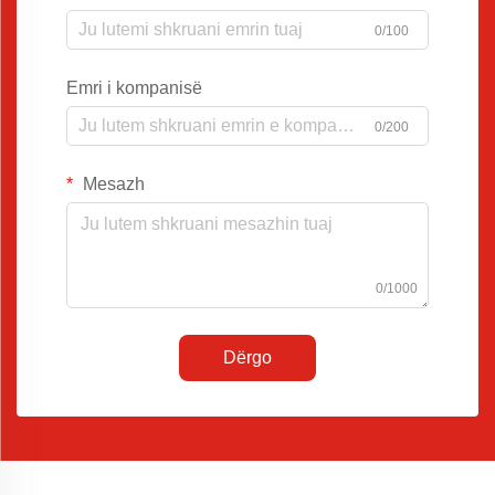
0/100
Emri i kompanisë
0/200
Mesazh
0/1000
Dërgo