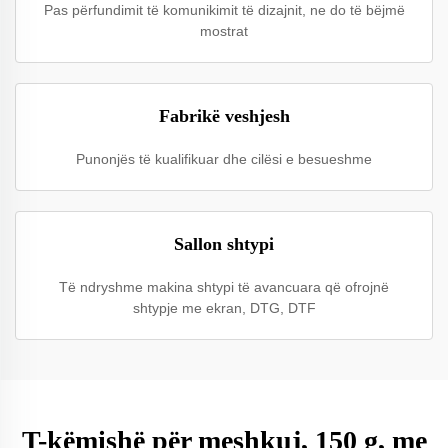
Pas përfundimit të komunikimit të dizajnit, ne do të bëjmë
mostrat
Fabrikë veshjesh
Punonjës të kualifikuar dhe cilësi e besueshme
Sallon shtypi
Të ndryshme makina shtypi të avancuara që ofrojnë
shtypje me ekran, DTG, DTF
T-këmishë për meshkuj, 150 g, me