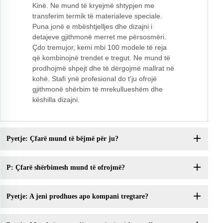
Kinë. Ne mund të kryejmë shtypjen me
transferim termik të materialeve speciale.
Puna jonë e mbështjelljes dhe dizajni i
detajeve gjithmonë merret me përsosmëri.
Çdo tremujor, kemi mbi 100 modele të reja
që kombinojnë trendet e tregut. Ne mund të
prodhojmë shpejt dhe të dërgojmë mallrat në
kohë. Stafi ynë profesional do t'ju ofrojë
gjithmonë shërbim të mrekullueshëm dhe
këshilla dizajni.
Pyetje: Çfarë mund të bëjmë për ju?
P: Çfarë shërbimesh mund të ofrojmë?
Pyetje: A jeni prodhues apo kompani tregtare?