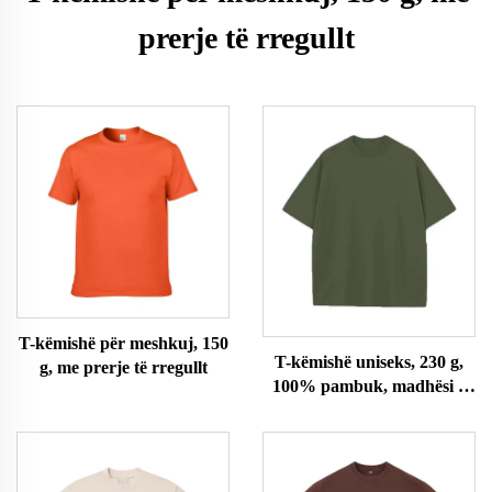
prerje të rregullt
T-këmishë për meshkuj, 150
T-këmishë uniseks, 230 g,
g, me prerje të rregullt
100% pambuk, madhësi e
madhe