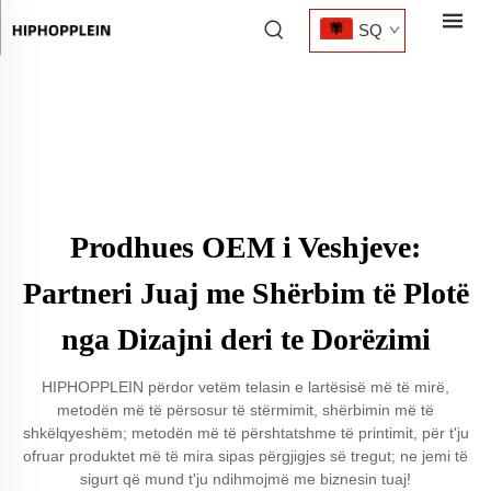
SQ
Prodhues OEM i Veshjeve:
Partneri Juaj me Shërbim të Plotë
nga Dizajni deri te Dorëzimi
HIPHOPPLEIN përdor vetëm telasin e lartësisë më të mirë,
metodën më të përsosur të stërmimit, shërbimin më të
shkëlqyeshëm; metodën më të përshtatshme të printimit, për t'ju
ofruar produktet më të mira sipas përgjigjes së tregut; ne jemi të
sigurt që mund t'ju ndihmojmë me biznesin tuaj!