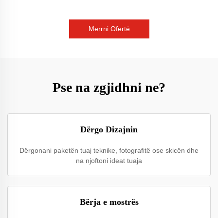
Merrni Ofertë
Pse na zgjidhni ne?
Dërgo Dizajnin
Dërgonani paketën tuaj teknike, fotografitë ose skicën dhe
na njoftoni ideat tuaja
Bërja e mostrës