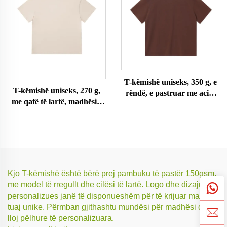
T-këmishë uniseks, 350 g, e
T-këmishë uniseks, 270 g,
rëndë, e pastruar me acid,
me qafë të lartë, madhësi e
madhësi e madhe
madhe
Kjo T-këmishë është bërë prej pambuku të pastër 150gsm,
me model të rregullt dhe cilësi të lartë. Logo dhe dizajne
personalizues janë të disponueshëm për të krijuar markën
tuaj unike. Përmban gjithashtu mundësi për madhësi dhe
lloj pëlhure të personalizuara.