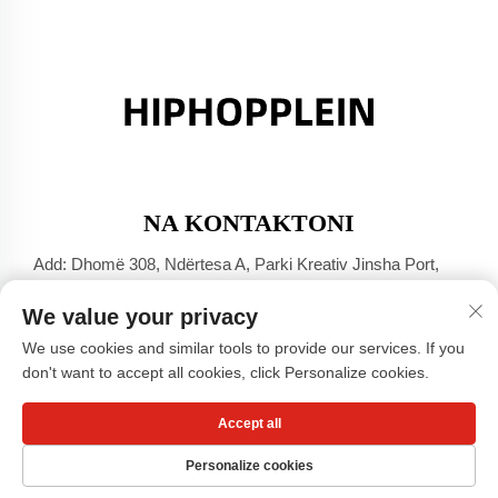
NA KONTAKTONI
Add: Dhomë 308, Ndërtesa A, Parki Kreativ Jinsha Port,
Qyteti Dali, Foshan, Guangdong
We value your privacy
Tel:
+86-17304049586
We use cookies and similar tools to provide our services. If you
E-mail:
[email protected]
don't want to accept all cookies, click Personalize cookies.
Accept all
Të drejtat e rezervuara © Guangzhou Xiaohongshu Clothing
Co., LTD -
Politika e privatësisë
Personalize cookies