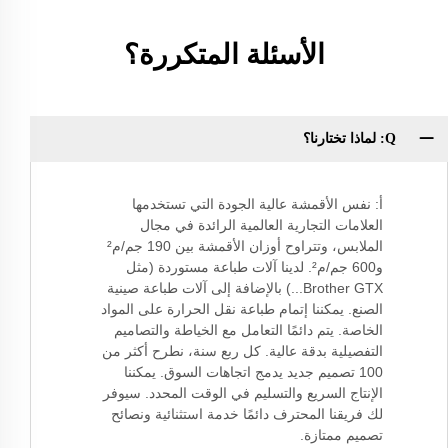
الأسئلة المتكررة؟
Q: لماذا تختارنا؟
أ: نفس الأقمشة عالية الجودة التي تستخدمها
العلامات التجارية العالمية الرائدة في مجال
الملابس، وتتراوح أوزان الأقمشة بين 190 جم/م²
و600 جم/م². لدينا آلات طباعة مستوردة (مثل
Brother GTX...) بالإضافة إلى آلات طباعة صينية
الصنع. يمكننا إتمام طباعة نقل الحرارة على المواد
الخاصة. يتم دائمًا التعامل مع الخياطة والتصاميم
التفصيلية بدقة عالية. كل ربع سنة، نطرح أكثر من
100 تصميم جديد يدمج اتجاهات السوق. يمكننا
الإنتاج السريع والتسليم في الوقت المحدد. سيوفر
لك فريقنا المحترف دائمًا خدمة استثنائية ونصائح
تصميم ممتازة.