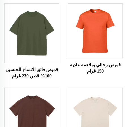
قميص رجالي بملاءمة عادية
قميص فائق الاتساع للجنسين
150 غرام
100% قطن 230 غرام