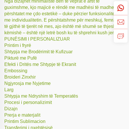
Nga dizajnet minimaliste deri te veprat e artit të
guximshme, kjo majicë e rëndë me madhësi të madhe
përshtatet me çdo estetikë – duke përzier funksionalitetin
me individualitetin. E përshtatshme për meshkuj, femra dhe
të gjithë të tjerët në mes, ajo është më shumë se thjesht një
këmishë – është një letrë bosh ku të shprehni kush jeni.
PUNËSIMI I PERSONALIZUAR
Printim i fryrë
Shtypja me Brodërimit të Kufizuar
Pikturë me Pufë
Efekti i Dritës me Shtypje të Ekranit
Embossing
Broideri Zinxhir
Ngjyrosja me Nyjetime
Larg
Shtypja me Ndryshim të Temperatës
Procesi i personalizimit
Dizajn
Prerja e materjalit
Printim Sublimacion
Transferimi i nxehtësisë