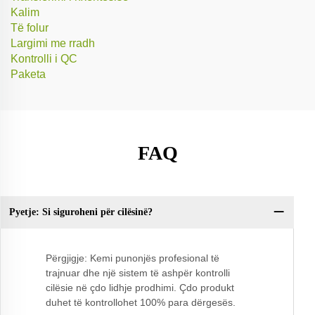
Kalim
Të folur
Largimi me rradh
Kontrolli i QC
Paketa
FAQ
Pyetje: Si siguroheni për cilësinë?
Py
Përgjigje: Kemi punonjës profesional të
trajnuar dhe një sistem të ashpër kontrolli
cilësie në çdo lidhje prodhimi. Çdo produkt
duhet të kontrollohet 100% para dërgesës.