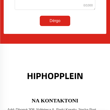
0/1000
Dërgo
NA KONTAKTONI
Add: Dhomë 308, Ndërtesa A, Parki Kreativ Jinsha Port,