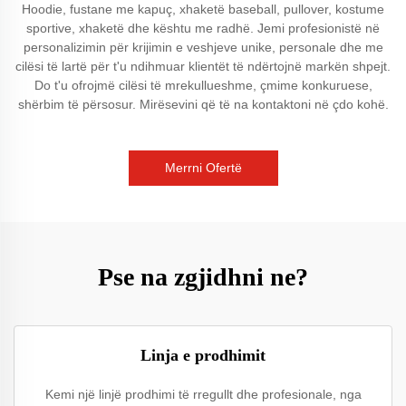
Hoodie, fustane me kapuç, xhaketë baseball, pullover, kostume
sportive, xhaketë dhe kështu me radhë. Jemi profesionistë në
personalizimin për krijimin e veshjeve unike, personale dhe me
cilësi të lartë për t'u ndihmuar klientët të ndërtojnë markën shpejt.
Do t'u ofrojmë cilësi të mrekullueshme, çmime konkuruese,
shërbim të përsosur. Mirësevini që të na kontaktoni në çdo kohë.
Merrni Ofertë
Pse na zgjidhni ne?
Linja e prodhimit
Kemi një linjë prodhimi të rregullt dhe profesionale, nga