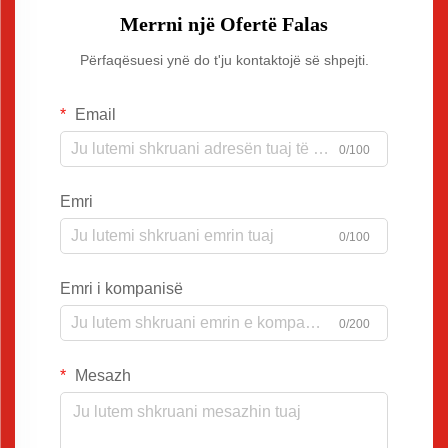
Merrni një Ofertë Falas
Përfaqësuesi ynë do t'ju kontaktojë së shpejti.
Email
0/100
Emri
0/100
Emri i kompanisë
0/200
Mesazh