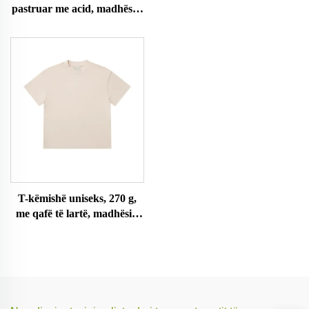
pastruar me acid, madhësi e
madhe
T-këmishë uniseks, 270 g,
me qafë të lartë, madhësi e
madhe