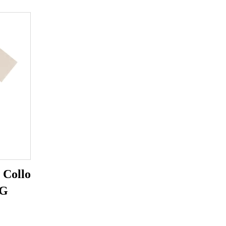
 Collo
0G