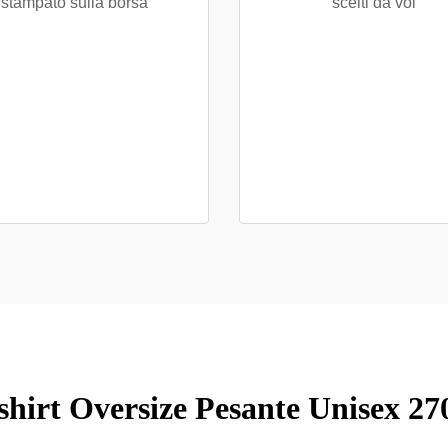
stampato sulla borsa
scelti da voi
shirt Oversize Pesante Unisex 2