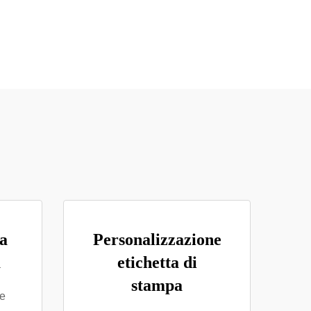
ta
Personalizzazione
a
etichetta di
stampa
le