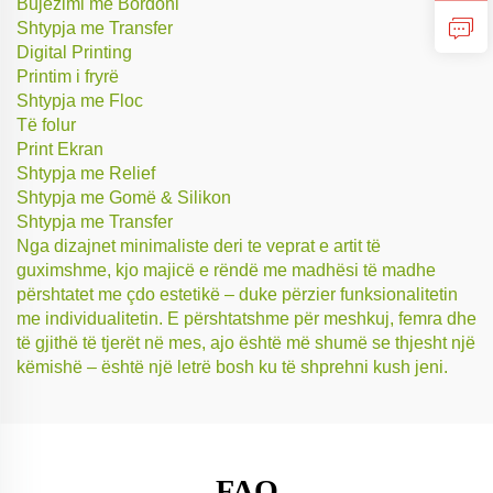
Bujëzimi me Bordoni
Shtypja me Transfer
Digital Printing
Printim i fryrë
Shtypja me Floc
Të folur
Print Ekran
Shtypja me Relief
Shtypja me Gomë & Silikon
Shtypja me Transfer
Nga dizajnet minimaliste deri te veprat e artit të
guximshme, kjo majicë e rëndë me madhësi të madhe
përshtatet me çdo estetikë – duke përzier funksionalitetin
me individualitetin. E përshtatshme për meshkuj, femra dhe
të gjithë të tjerët në mes, ajo është më shumë se thjesht një
këmishë – është një letrë bosh ku të shprehni kush jeni.
FAQ