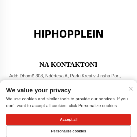
NA KONTAKTONI
Add: Dhomë 308, Ndërtesa A, Parki Kreativ Jinsha Port,
Qyteti Dali, Foshan, Guangdong
We value your privacy
Tel:
+86-17304049586
We use cookies and similar tools to provide our services. If you
E-mail:
[email protected]
don't want to accept all cookies, click Personalize cookies.
Accept all
Të drejtat e rezervuara © Guangzhou Xiaohongshu Clothing
Co., LTD -
Politika e privatësisë
Personalize cookies