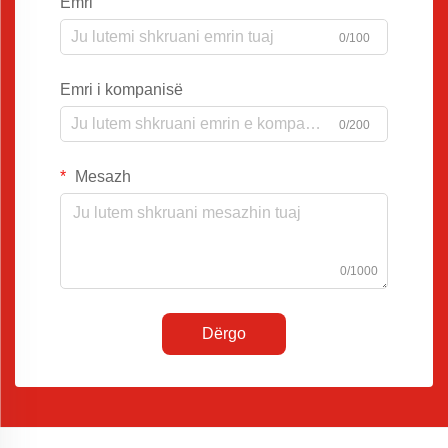
Emri
0/100
Emri i kompanisë
0/200
Mesazh
0/1000
Dërgo