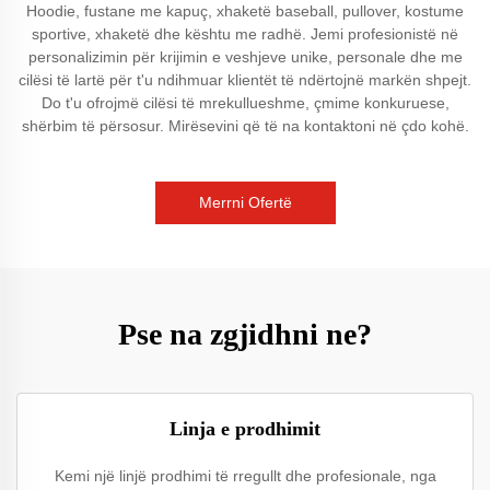
Hoodie, fustane me kapuç, xhaketë baseball, pullover, kostume
sportive, xhaketë dhe kështu me radhë. Jemi profesionistë në
personalizimin për krijimin e veshjeve unike, personale dhe me
cilësi të lartë për t'u ndihmuar klientët të ndërtojnë markën shpejt.
Do t'u ofrojmë cilësi të mrekullueshme, çmime konkuruese,
shërbim të përsosur. Mirësevini që të na kontaktoni në çdo kohë.
Merrni Ofertë
Pse na zgjidhni ne?
Linja e prodhimit
Kemi një linjë prodhimi të rregullt dhe profesionale, nga