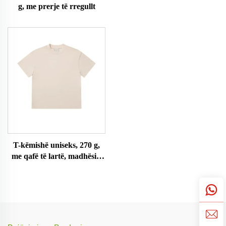
g, me prerje të rregullt
T-këmishë uniseks, 270 g,
me qafë të lartë, madhësi e
madhe