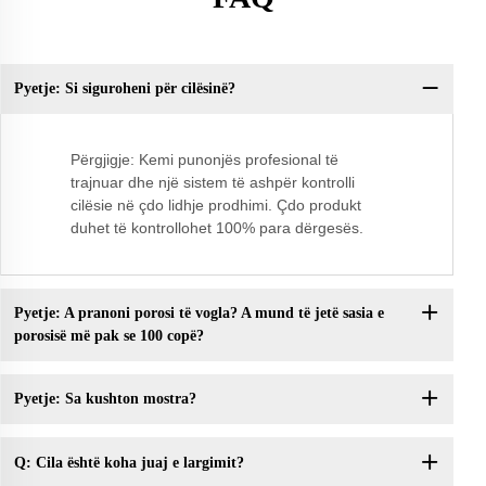
Pyetje: Si siguroheni për cilësinë?
Py
Përgjigje: Kemi punonjës profesional të
trajnuar dhe një sistem të ashpër kontrolli
cilësie në çdo lidhje prodhimi. Çdo produkt
duhet të kontrollohet 100% para dërgesës.
Pyetje: A pranoni porosi të vogla? A mund të jetë sasia e
porosisë më pak se 100 copë?
Pyetje: Sa kushton mostra?
Q: Cila është koha juaj e largimit?