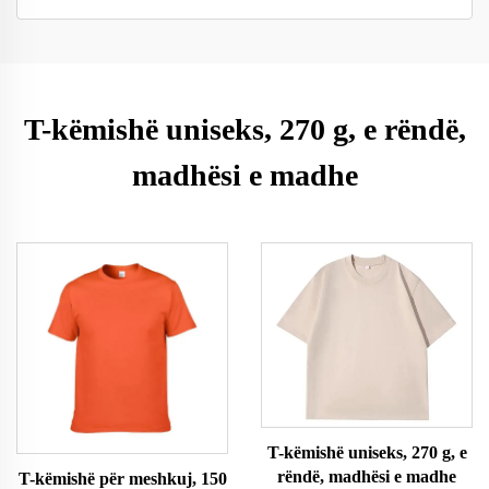
T-këmishë uniseks, 270 g, e rëndë,
madhësi e madhe
T-këmishë uniseks, 270 g, e
rëndë, madhësi e madhe
T-këmishë për meshkuj, 150