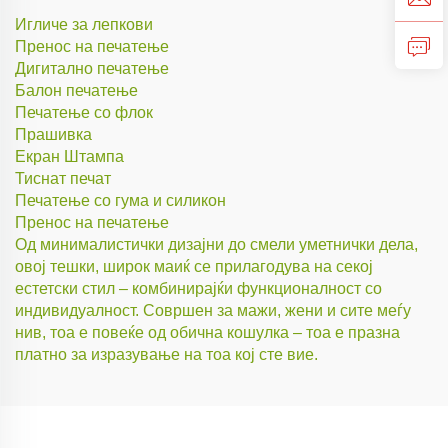
Игличе за лепкови
Пренос на печатење
Дигитално печатење
Балон печатење
Печатење со флок
Прашивка
Екран Штампа
Тиснат печат
Печатење со гума и силикон
Пренос на печатење
Од минималистички дизајни до смели уметнички дела,
овој тешки, широк маиќ се прилагодува на секој
естетски стил – комбинирајќи функционалност со
индивидуалност. Совршен за мажи, жени и сите меѓу
нив, тоа е повеќе од обична кошулка – тоа е празна
платно за изразување на тоа кој сте вие.