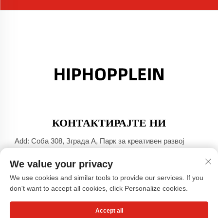
КОНТАКТИРАЈТЕ НИ
Add: Соба 308, Зграда А, Парк за креативен развој
Џинша Порт, град Дали, Фошан, Гуангдонг
We value your privacy
Тел:
+86-17304049586
We use cookies and similar tools to provide our services. If you
Е-пошта:
[email protected]
don't want to accept all cookies, click Personalize cookies.
Accept all
Авторски права © Гуангџоу Сиаохонгшу Компанија за