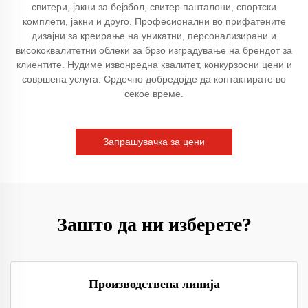
свитери, јакни за бејзбол, свитер панталони, спортски
комплети, јакни и друго. Професионални во прифатените
дизајни за креирање на уникатни, персонализирани и
висококвалитетни облеки за брзо изградување на брендот за
клиентите. Нудиме извонредна квалитет, конкурзосни цени и
совршена услуга. Срдечно добредојде да контактирате во
секое време.
Запрашувачка за цени
Зашто да ни изберете?
Производствена линија