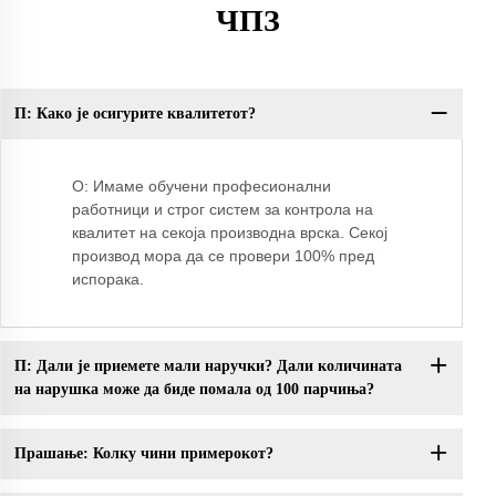
ЧПЗ
П: Како је осигурите квалитетот?
П:
О: Имаме обучени професионални
работници и строг систем за контрола на
квалитет на секоја производна врска. Секој
производ мора да се провери 100% пред
испорака.
П: Дали је приемете мали наручки? Дали количината
на нарушка може да биде помала од 100 парчиња?
Прашање: Колку чини примерокот?