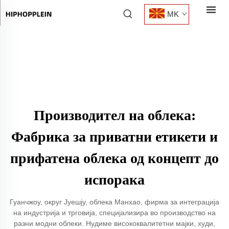
MK
Производител на облека:
Фабрика за приватни етикети и
прифатена облека од концепт до
испорака
Гуанчжоу, округ Јуешју, облека Манхао, фирма за интеграција
на индустрија и трговија, специјализира во производство на
разни модни облеки. Нудиме висококвалитетни мајки, худи,