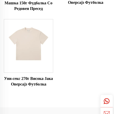
Оверсајз Футболка
Машка 150г Фудбалка Со
Редовен Пресед
Уни-секс 270г Висока Јака
Оверсајз Футболка