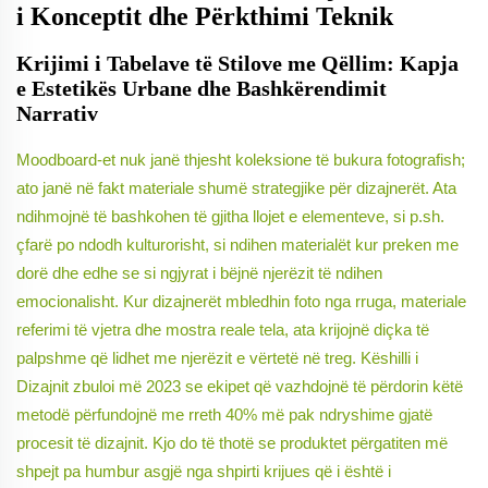
i Konceptit dhe Përkthimi Teknik
Krijimi i Tabelave të Stilove me Qëllim: Kapja
e Estetikës Urbane dhe Bashkërendimit
Narrativ
Moodboard-et nuk janë thjesht koleksione të bukura fotografish;
ato janë në fakt materiale shumë strategjike për dizajnerët. Ata
ndihmojnë të bashkohen të gjitha llojet e elementeve, si p.sh.
çfarë po ndodh kulturorisht, si ndihen materialët kur preken me
dorë dhe edhe se si ngjyrat i bëjnë njerëzit të ndihen
emocionalisht. Kur dizajnerët mbledhin foto nga rruga, materiale
referimi të vjetra dhe mostra reale tela, ata krijojnë diçka të
palpshme që lidhet me njerëzit e vërtetë në treg. Këshilli i
Dizajnit zbuloi më 2023 se ekipet që vazhdojnë të përdorin këtë
metodë përfundojnë me rreth 40% më pak ndryshime gjatë
procesit të dizajnit. Kjo do të thotë se produktet përgatiten më
shpejt pa humbur asgjë nga shpirti krijues që i është i