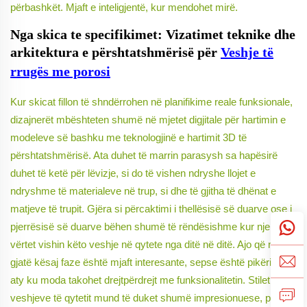
përbashkët. Mjaft e inteligjentë, kur mendohet mirë.
Nga skica te specifikimet: Vizatimet teknike dhe
arkitektura e përshtatshmërisë për
Veshje të
rrugës me porosi
Kur skicat fillon të shndërrohen në planifikime reale funksionale,
dizajnerët mbështeten shumë në mjetet digjitale për hartimin e
modeleve së bashku me teknologjinë e hartimit 3D të
përshtatshmërisë. Ata duhet të marrin parasysh sa hapësirë
duhet të ketë për lëvizje, si do të vishen ndryshe llojet e
ndryshme të materialeve në trup, si dhe të gjitha të dhënat e
matjeve të trupit. Gjëra si përcaktimi i thellësisë së duarve ose i
pjerrësisë së duarve bëhen shumë të rëndësishme kur njerëzit
vërtet vishin këto veshje në qytete nga ditë në ditë. Ajo që ndodh
gjatë kësaj faze është mjaft interesante, sepse është pikërisht
aty ku moda takohet drejtpërdrejt me funksionalitetin. Stilet e
veshjeve të qytetit mund të duket shumë impresionuese, por