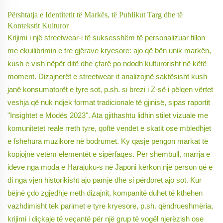
Përshtatja e Identitetit të Markës, të Publikut Targ dhe të
Kontekstit Kulturor
Krijimi i një streetwear-i të suksesshëm të personalizuar fillon
me ekuilibrimin e tre gjërave kryesore: ajo që bën unik markën,
kush e vish nëpër ditë dhe çfarë po ndodh kulturorisht në këtë
moment. Dizajnerët e streetwear-it analizojnë saktësisht kush
janë konsumatorët e tyre sot, p.sh. si brezi i Z-së i pëlqen vërtet
veshja që nuk ndjek format tradicionale të gjinisë, sipas raportit
"Insightet e Modës 2023". Ata gjithashtu lidhin stilet vizuale me
komunitetet reale rreth tyre, qoftë vendet e skatit ose mbledhjet
e fshehura muzikore në bodrumet. Ky qasje pengon markat të
kopjojnë vetëm elementët e sipërfaqes. Për shembull, marrja e
ideve nga moda e Harajuku-s në Japoni kërkon një person që e
di nga vjen historikisht ajo pamje dhe si përdoret ajo sot. Kur
bëjnë çdo zgjedhje rreth dizajnit, kompanitë duhet të kthehen
vazhdimisht tek parimet e tyre kryesore, p.sh. qëndrueshmëria,
krijimi i diçkaje të veçantë për një grup të vogël njerëzish ose