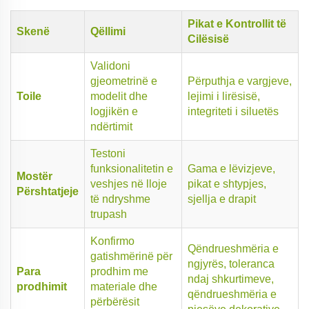
Pikat e Kontrollit të
Skenë
Qëllimi
Cilësisë
Validoni
gjeometrinë e
Përputhja e vargjeve,
Toile
modelit dhe
lejimi i lirësisë,
logjikën e
integriteti i siluetës
ndërtimit
Testoni
funksionalitetin e
Gama e lëvizjeve,
Mostër
veshjes në lloje
pikat e shtypjes,
Përshtatjeje
të ndryshme
sjellja e drapit
trupash
Konfirmo
Qëndrueshmëria e
gatishmërinë për
ngjyrës, toleranca
Para
prodhim me
ndaj shkurtimeve,
prodhimit
materiale dhe
qëndrueshmëria e
përbërësit