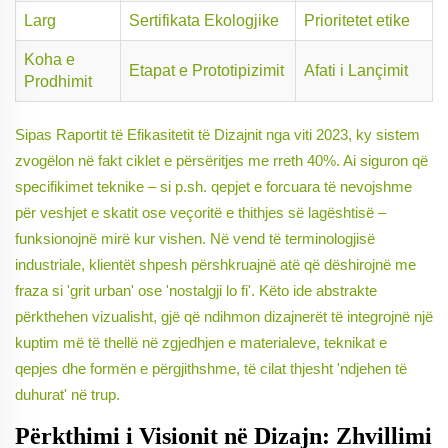
Larg
Sertifikata Ekologjike
Prioritetet etike
Koha e
Etapat e Prototipizimit
Afati i Lançimit
Prodhimit
Sipas Raportit të Efikasitetit të Dizajnit nga viti 2023, ky sistem
zvogëlon në fakt ciklet e përsëritjes me rreth 40%. Ai siguron që
specifikimet teknike – si p.sh. qepjet e forcuara të nevojshme
për veshjet e skatit ose veçoritë e thithjes së lagështisë –
funksionojnë mirë kur vishen. Në vend të terminologjisë
industriale, klientët shpesh përshkruajnë atë që dëshirojnë me
fraza si 'grit urban' ose 'nostalgji lo fi'. Këto ide abstrakte
përkthehen vizualisht, gjë që ndihmon dizajnerët të integrojnë një
kuptim më të thellë në zgjedhjen e materialeve, teknikat e
qepjes dhe formën e përgjithshme, të cilat thjesht 'ndjehen të
duhurat' në trup.
Përkthimi i Visionit në Dizajn: Zhvillimi