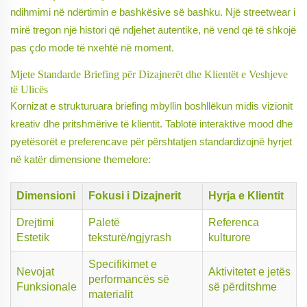
ndihmimi në ndërtimin e bashkësive së bashku. Një streetwear i
mirë tregon një histori që ndjehet autentike, në vend që të shkojë
pas çdo mode të nxehtë në moment.
Mjete Standarde Briefing për Dizajnerët dhe Klientët e Veshjeve
të Ulicës
Kornizat e strukturuara briefing mbyllin boshllëkun midis vizionit
kreativ dhe pritshmërive të klientit. Tablotë interaktive mood dhe
pyetësorët e preferencave për përshtatjen standardizojnë hyrjet
në katër dimensione themelore:
Dimensioni
Fokusi i Dizajnerit
Hyrja e Klientit
Drejtimi
Paletë
Referenca
Estetik
teksturë/ngjyrash
kulturore
Specifikimet e
Nevojat
Aktivitetet e jetës
performancës së
Funksionale
së përditshme
materialit