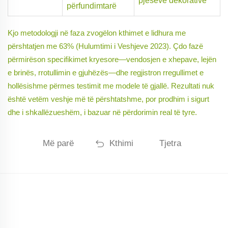
pjesëve dekorative
përfundimtarë
Kjo metodologji në faza zvogëlon kthimet e lidhura me
përshtatjen me 63% (Hulumtimi i Veshjeve 2023). Çdo fazë
përmirëson specifikimet kryesore—vendosjen e xhepave, lejën
e brinës, rrotullimin e gjuhëzës—dhe regjistron rregullimet e
hollësishme përmes testimit me modele të gjallë. Rezultati nuk
është vetëm veshje më të përshtatshme, por prodhim i sigurt
dhe i shkallëzueshëm, i bazuar në përdorimin real të tyre.
Më parë
Kthimi
Tjetra