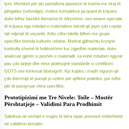
tyre. Mendoni për ato pantallona japoneze të trasha me skaj të
përgatitur (selvedge), motive komplekse jacquard të krijuara
duke lidhur bashkë llamarina të ndryshme, ose weave speciale
të krijuara nga mbetjet e materialeve tekstil që jepin çdo copëje
një ndjenjë të veçantë. Këto cilësi taktile lidhen me grupe
specifike brenda kulturës urbane. Markat gjithashtu kryejnë
kontrolla shumë të hollësishme kur zgjedhin materiale, duke
analizuar gjërën si peshën e materialit, sa kohë mbahen ngjyrat
pas çdo larjeje dhe nëse plotësojnë standarde si certifikimi
GOTS ose kërkesat bluesign®. Kjo kujdes i madh siguron që
çdo thërrmijë të punojë jo vetëm për qëllime praktike, por edhe
për të pasqyruar vlera specifike.
Prototipizimi me Tre Nivele: Toile – Mostër
Përshtatjeje – Validimi Para Prodhimit
Saktësia në veshjet e rrugës të bëra sipas porosisë mbështetet
në validimin iteroativ: