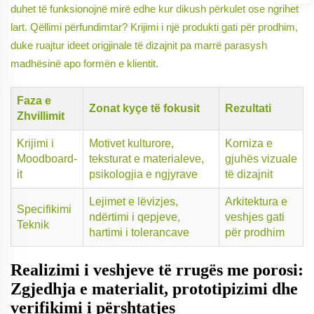
duhet të funksionojnë mirë edhe kur dikush përkulet ose ngrihet
lart. Qëllimi përfundimtar? Krijimi i një produkti gati për prodhim,
duke ruajtur ideet origjinale të dizajnit pa marrë parasysh
madhësinë apo formën e klientit.
Faza e
Zonat kyçe të fokusit
Rezultati
Zhvillimit
Krijimi i
Motivet kulturore,
Korniza e
Moodboard-
teksturat e materialeve,
gjuhës vizuale
it
psikologjia e ngjyrave
të dizajnit
Lejimet e lëvizjes,
Arkitektura e
Specifikimi
ndërtimi i qepjeve,
veshjes gati
Teknik
hartimi i tolerancave
për prodhim
Realizimi i veshjeve të rrugës me porosi:
Zgjedhja e materialit, prototipizimi dhe
verifikimi i përshtatjes