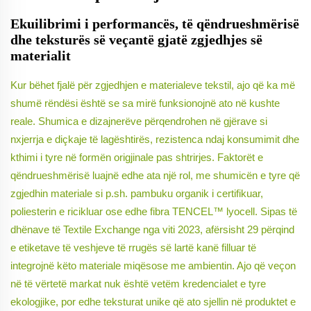
Ekuilibrimi i performancës, të qëndrueshmërisë
dhe teksturës së veçantë gjatë zgjedhjes së
materialit
Kur bëhet fjalë për zgjedhjen e materialeve tekstil, ajo që ka më
shumë rëndësi është se sa mirë funksionojnë ato në kushte
reale. Shumica e dizajnerëve përqendrohen në gjërave si
nxjerrja e diçkaje të lagështirës, rezistenca ndaj konsumimit dhe
kthimi i tyre në formën origjinale pas shtrirjes. Faktorët e
qëndrueshmërisë luajnë edhe ata një rol, me shumicën e tyre që
zgjedhin materiale si p.sh. pambuku organik i certifikuar,
poliesterin e ricikluar ose edhe fibra TENCEL™ lyocell. Sipas të
dhënave të Textile Exchange nga viti 2023, afërsisht 29 përqind
e etiketave të veshjeve të rrugës së lartë kanë filluar të
integrojnë këto materiale miqësose me ambientin. Ajo që veçon
në të vërtetë markat nuk është vetëm kredencialet e tyre
ekologjike, por edhe teksturat unike që ato sjellin në produktet e