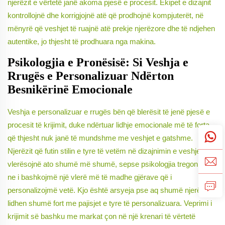
njerëzit e vërtetë janë akoma pjesë e procesit. Ekipet e dizajnit
kontrollojnë dhe korrigjojnë atë që prodhojnë kompjuterët, në
mënyrë që veshjet të ruajnë atë prekje njerëzore dhe të ndjehen
autentike, jo thjesht të prodhuara nga makina.
Psikologjia e Pronësisë: Si Veshja e
Rrugës e Personalizuar Ndërton
Besnikërinë Emocionale
Veshja e personalizuar e rrugës bën që blerësit të jenë pjesë e
procesit të krijimit, duke ndërtuar lidhje emocionale më të forta
që thjesht nuk janë të mundshme me veshjet e gatshme.
Njerëzit që futin stilin e tyre të vetëm në dizajnimin e veshjeve i
vlerësojnë ato shumë më shumë, sepse psikologjia tregon se
ne i bashkojmë një vlerë më të madhe gjërave që i
personalizojmë vetë. Kjo është arsyeja pse aq shumë njerëz
lidhen shumë fort me pajisjet e tyre të personalizuara. Veprimi i
krijimit së bashku me markat çon në një krenari të vërtetë