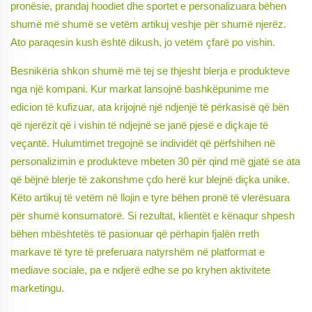
pronësie, prandaj hoodiet dhe sportet e personalizuara bëhen
shumë më shumë se vetëm artikuj veshje për shumë njerëz.
Ato paraqesin kush është dikush, jo vetëm çfarë po vishin.
Besnikëria shkon shumë më tej se thjesht blerja e produkteve
nga një kompani. Kur markat lansojnë bashkëpunime me
edicion të kufizuar, ata krijojnë një ndjenjë të përkasisë që bën
që njerëzit që i vishin të ndjejnë se janë pjesë e diçkaje të
veçantë. Hulumtimet tregojnë se individët që përfshihen në
personalizimin e produkteve mbeten 30 për qind më gjatë se ata
që bëjnë blerje të zakonshme çdo herë kur blejnë diçka unike.
Këto artikuj të vetëm në llojin e tyre bëhen pronë të vlerësuara
për shumë konsumatorë. Si rezultat, klientët e kënaqur shpesh
bëhen mbështetës të pasionuar që përhapin fjalën rreth
markave të tyre të preferuara natyrshëm në platformat e
mediave sociale, pa e ndjerë edhe se po kryhen aktivitete
marketingu.