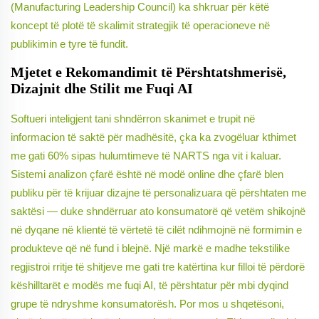
(Manufacturing Leadership Council) ka shkruar për këtë
koncept të plotë të skalimit strategjik të operacioneve në
publikimin e tyre të fundit.
Mjetet e Rekomandimit të Përshtatshmerisë,
Dizajnit dhe Stilit me Fuqi AI
Softueri inteligjent tani shndërron skanimet e trupit në
informacion të saktë për madhësitë, çka ka zvogëluar kthimet
me gati 60% sipas hulumtimeve të NARTS nga vit i kaluar.
Sistemi analizon çfarë është në modë online dhe çfarë blen
publiku për të krijuar dizajne të personalizuara që përshtaten me
saktësi — duke shndërruar ato konsumatorë që vetëm shikojnë
në dyqane në klientë të vërtetë të cilët ndihmojnë në formimin e
produkteve që në fund i blejnë. Një markë e madhe tekstilike
regjistroi rritje të shitjeve me gati tre katërtina kur filloi të përdorë
këshilltarët e modës me fuqi AI, të përshtatur për mbi dyqind
grupe të ndryshme konsumatorësh. Por mos u shqetësoni,