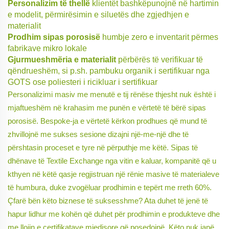
Personalizim të thellë
klientët bashkëpunojnë në hartimin
e modelit, përmirësimin e siluetës dhe zgjedhjen e
materialit
Prodhim sipas porosisë
humbje zero e inventarit përmes
fabrikave mikro lokale
Gjurmueshmëria e materialit
përbërës të verifikuar të
qëndrueshëm, si p.sh. pambuku organik i sertifikuar nga
GOTS ose poliesteri i ricikluar i sertifikuar
Personalizimi masiv me menutë e tij rënëse thjesht nuk është i
mjaftueshëm në krahasim me punën e vërtetë të bërë sipas
porosisë. Bespoke-ja e vërtetë kërkon prodhues që mund të
zhvillojnë me sukses sesione dizajni një-me-një dhe të
përshtasin proceset e tyre në përputhje me këtë. Sipas të
dhënave të Textile Exchange nga vitin e kaluar, kompanitë që u
kthyen në këtë qasje regjistruan një rënie masive të materialeve
të humbura, duke zvogëluar prodhimin e tepërt me rreth 60%.
Çfarë bën këto biznese të suksesshme? Ata duhet të jenë të
hapur lidhur me kohën që duhet për prodhimin e produkteve dhe
me llojin e certifikatave mjedisore që posedojnë. Këto nuk janë