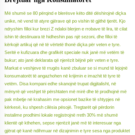
Më shumë se 80 përqind e blerësve këto ditë dëshirojnë diçka
unike, në vend të atyre gjërave që po vishin të gjithë tjerët. Kjo
ndryshim filloi kur brezi Z ndaloi blerjen e rrobave të lira, të cilat
ishin të destinuara të hidheshin pas një sezoni, dhe filloi të
kërkojë artikuj që në të vërtetë thonë diçka për veten e tyre.
Seritë e kufizuara dhe grafikët speciale nuk janë më vetëm të
bukur; ato janë deklarata që njerëzit bëjnë për veten e tyre.
Markat e veshjeve të rrugës kanë zbuluar se si mund të lejojnë
konsumatorët të angazhohen në krijimin e imazhit të tyre të
vetëm. Disa kompani edhe skanojnë trupat digjitalisht, në
mënyrë që veshjet të përshtaten më mirë dhe të prodhojnë më
pak mbetje në krahasim me opsionet bazike të shtypjes në
kërkesë, ku shpesh cilësia pësojë. Tregtarët që përdorin
instalime prodhimi lokale regjistrojnë rreth 30% më shumë
klientë që kthehen, sepse njerëzit janë më të interesuar nga
gjërat që kanë ndihmuar në dizajnimin e tyre sesa nga produktet