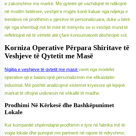
e zakonshme me markë. Me qytetet që vazhdojnë të ndikojnë
në modën botërore, veshjet e rrugës kanë kaluar nga ndjekja e
trendeve në prodhimin e pjesëve të personalizuara, duke u bërë
një nga shembujt më të mirë të mënyrës se si veshjet mund të
reflektojnë në të vërtetë atë çfarë konsumatorët dëshirojnë sot.
Korniza Operative Përpara Shiritave të
Veshjeve të Qytetit me Masë
Ngjitja e veshjeve të qytetit me masë
varet nga modelet
operative që e balancojnë personalizimin me efikasitetin
industrial. Më poshtë analizojmë sistemet kryesore që lejojnë
markat të ofrojnë uniknesin në shkallë të madhe.
Prodhimi Në Kërkesë dhe Bashkëpunimet
Lokale
Kur kompanitë shpërndajnë prodhimin e tyre në fabrika më të
vogla lokale dhe punojnë me partnerë në rajone të ndryshme,