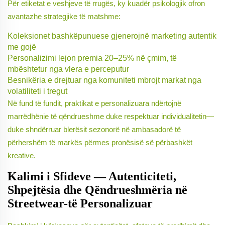
Për etiketat e veshjeve të rrugës, ky kuadër psikologjik ofron
avantazhe strategjike të matshme:
Koleksionet bashkëpunuese gjenerojnë marketing autentik
me gojë
Personalizimi lejon premia 20–25% në çmim, të
mbështetur nga vlera e perceputur
Besnikëria e drejtuar nga komuniteti mbrojt markat nga
volatiliteti i tregut
Në fund të fundit, praktikat e personalizuara ndërtojnë
marrëdhënie të qëndrueshme duke respektuar individualitetin—
duke shndërruar blerësit sezonorë në ambasadorë të
përhershëm të markës përmes pronësisë së përbashkët
kreative.
Kalimi i Sfideve — Autenticiteti,
Shpejtësia dhe Qëndrueshmëria në
Streetwear-të Personalizuar