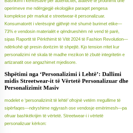
Bashkimi i kërkesave për autenticitet, afateve të prodhimit dhe
operimeve me ndërgjegjë ekologjike paraqet pengesa
komplekse për markat e streetwear-it personalizuar.
Konsumatorët i vlerësojnë gjithnjë më shumë burimet etike—
73% e vendosin materialët e qëndrueshëm në vend të parë,
sipas Raportit të Përkthimit të Vitit 2024 të Fashion Revolution—
ndërkohë që presin dorëzim të shpejtë. Kjo tension rritet kur
personalizimi në skala të madhe rrezikon të zbutë integritetin e
artizanatit ose angazhimet mjedisore.
Shpëtimi nga ‘Personalizimi i Lehtë’: Dallimi
midis Streetwear-it të Vërtetë Personalizuar dhe
Personalizimit Masiv
modelet e ‘personalizimit të lehtë’ ofrojnë vetëm rregullime të
sipërfaqes—ndryshime ngjyrash ose vendosje emërimesh—pa
ofruar bashkëkrijim të vërtetë. Streetwear-i i vërtetë
personalizuar kërkon: