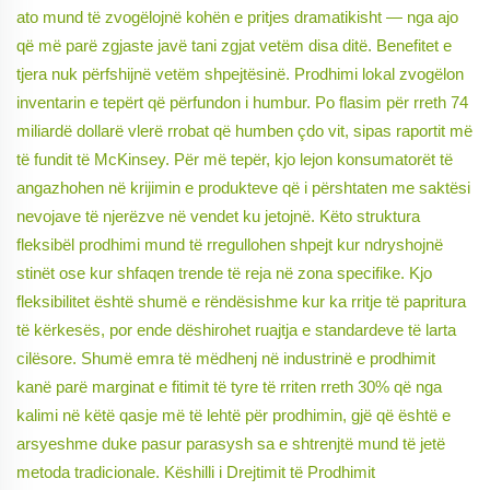
ato mund të zvogëlojnë kohën e pritjes dramatikisht — nga ajo
që më parë zgjaste javë tani zgjat vetëm disa ditë. Benefitet e
tjera nuk përfshijnë vetëm shpejtësinë. Prodhimi lokal zvogëlon
inventarin e tepërt që përfundon i humbur. Po flasim për rreth 74
miliardë dollarë vlerë rrobat që humben çdo vit, sipas raportit më
të fundit të McKinsey. Për më tepër, kjo lejon konsumatorët të
angazhohen në krijimin e produkteve që i përshtaten me saktësi
nevojave të njerëzve në vendet ku jetojnë. Këto struktura
fleksibël prodhimi mund të rregullohen shpejt kur ndryshojnë
stinët ose kur shfaqen trende të reja në zona specifike. Kjo
fleksibilitet është shumë e rëndësishme kur ka rritje të papritura
të kërkesës, por ende dëshirohet ruajtja e standardeve të larta
cilësore. Shumë emra të mëdhenj në industrinë e prodhimit
kanë parë marginat e fitimit të tyre të rriten rreth 30% që nga
kalimi në këtë qasje më të lehtë për prodhimin, gjë që është e
arsyeshme duke pasur parasysh sa e shtrenjtë mund të jetë
metoda tradicionale. Këshilli i Drejtimit të Prodhimit