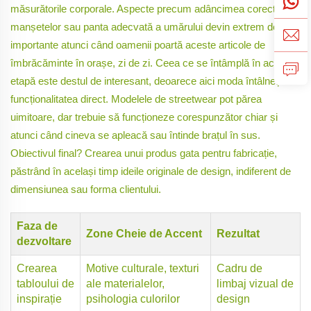
măsurătorile corporale. Aspecte precum adâncimea corectă a
manșetelor sau panta adecvată a umărului devin extrem de
importante atunci când oamenii poartă aceste articole de
îmbrăcăminte în orașe, zi de zi. Ceea ce se întâmplă în această
etapă este destul de interesant, deoarece aici moda întâlnește
funcționalitatea direct. Modelele de streetwear pot părea
uimitoare, dar trebuie să funcționeze corespunzător chiar și
atunci când cineva se apleacă sau întinde brațul în sus.
Obiectivul final? Crearea unui produs gata pentru fabricație,
păstrând în același timp ideile originale de design, indiferent de
dimensiunea sau forma clientului.
Faza de
Zone Cheie de Accent
Rezultat
dezvoltare
Crearea
Motive culturale, texturi
Cadru de
tabloului de
ale materialelor,
limbaj vizual de
inspirație
psihologia culorilor
design