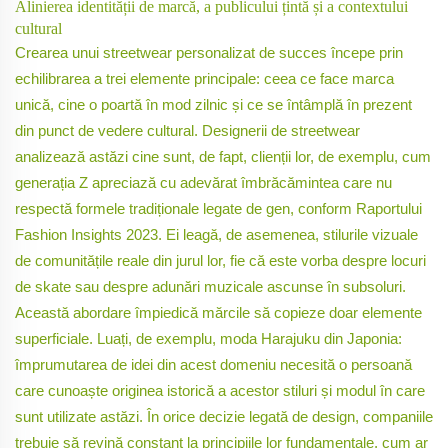
Alinierea identității de marcă, a publicului țintă și a contextului
cultural
Crearea unui streetwear personalizat de succes începe prin
echilibrarea a trei elemente principale: ceea ce face marca
unică, cine o poartă în mod zilnic și ce se întâmplă în prezent
din punct de vedere cultural. Designerii de streetwear
analizează astăzi cine sunt, de fapt, clienții lor, de exemplu, cum
generația Z apreciază cu adevărat îmbrăcămintea care nu
respectă formele tradiționale legate de gen, conform Raportului
Fashion Insights 2023. Ei leagă, de asemenea, stilurile vizuale
de comunitățile reale din jurul lor, fie că este vorba despre locuri
de skate sau despre adunări muzicale ascunse în subsoluri.
Această abordare împiedică mărcile să copieze doar elemente
superficiale. Luați, de exemplu, moda Harajuku din Japonia:
împrumutarea de idei din acest domeniu necesită o persoană
care cunoaște originea istorică a acestor stiluri și modul în care
sunt utilizate astăzi. În orice decizie legată de design, companiile
trebuie să revină constant la principiile lor fundamentale, cum ar