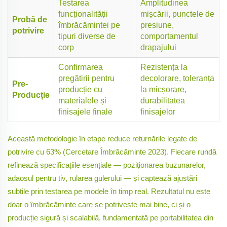
Testarea
Amplitudinea
funcționalității
mișcării, punctele de
Probă de
îmbrăcămintei pe
presiune,
potrivire
tipuri diverse de
comportamentul
corp
drapajului
Confirmarea
Rezistența la
pregătirii pentru
decolorare, toleranța
Pre-
producție cu
la micșorare,
Producție
materialele și
durabilitatea
finisajele finale
finisajelor
Această metodologie în etape reduce returnările legate de
potrivire cu 63% (Cercetare Îmbrăcăminte 2023). Fiecare rundă
refinează specificațiile esențiale — poziționarea buzunarelor,
adaosul pentru tiv, rularea gulerului — și captează ajustări
subtile prin testarea pe modele în timp real. Rezultatul nu este
doar o îmbrăcăminte care se potrivește mai bine, ci și o
producție sigură și scalabilă, fundamentată pe portabilitatea din