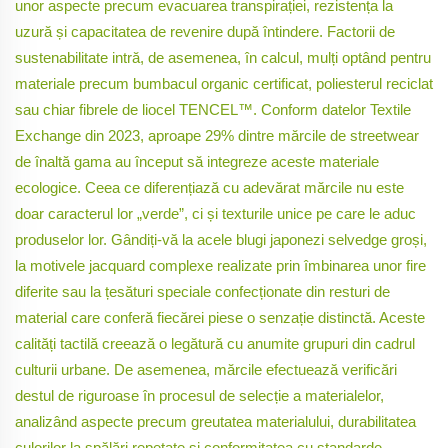
unor aspecte precum evacuarea transpirației, rezistența la
uzură și capacitatea de revenire după întindere. Factorii de
sustenabilitate intră, de asemenea, în calcul, mulți optând pentru
materiale precum bumbacul organic certificat, poliesterul reciclat
sau chiar fibrele de liocel TENCEL™. Conform datelor Textile
Exchange din 2023, aproape 29% dintre mărcile de streetwear
de înaltă gama au început să integreze aceste materiale
ecologice. Ceea ce diferențiază cu adevărat mărcile nu este
doar caracterul lor „verde”, ci și texturile unice pe care le aduc
produselor lor. Gândiți-vă la acele blugi japonezi selvedge groși,
la motivele jacquard complexe realizate prin îmbinarea unor fire
diferite sau la țesături speciale confecționate din resturi de
material care conferă fiecărei piese o senzație distinctă. Aceste
calități tactilă creează o legătură cu anumite grupuri din cadrul
culturii urbane. De asemenea, mărcile efectuează verificări
destul de riguroase în procesul de selecție a materialelor,
analizând aspecte precum greutatea materialului, durabilitatea
culorilor la spălări repetate și conformitatea cu standarde