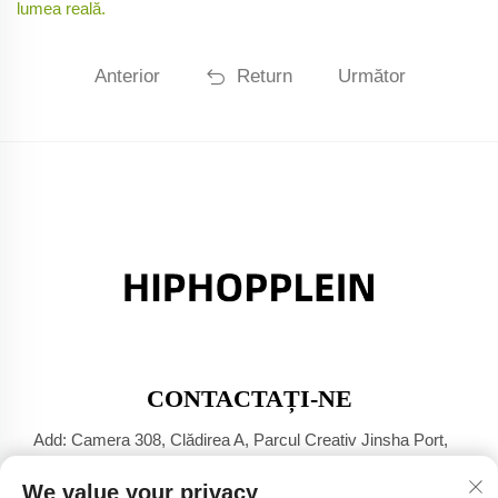
lumea reală.
Anterior
Return
Următor
CONTACTAȚI-NE
Add: Camera 308, Clădirea A, Parcul Creativ Jinsha Port,
Orașul Dali, Foshan, Guangdong
We value your privacy
Tel:
+86-17304049586