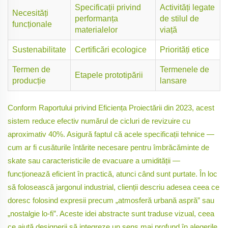
Specificații privind
Activități legate
Necesități
performanța
de stilul de
funcționale
materialelor
viață
Sustenabilitate
Certificări ecologice
Priorități etice
Termen de
Termenele de
Etapele prototipării
producție
lansare
Conform Raportului privind Eficiența Proiectării din 2023, acest
sistem reduce efectiv numărul de cicluri de revizuire cu
aproximativ 40%. Asigură faptul că acele specificații tehnice —
cum ar fi cusăturile întărite necesare pentru îmbrăcăminte de
skate sau caracteristicile de evacuare a umidității —
funcționează eficient în practică, atunci când sunt purtate. În loc
să folosească jargonul industrial, clienții descriu adesea ceea ce
doresc folosind expresii precum „atmosferă urbană aspră” sau
„nostalgie lo-fi”. Aceste idei abstracte sunt traduse vizual, ceea
ce ajută designerii să integreze un sens mai profund în alegerile