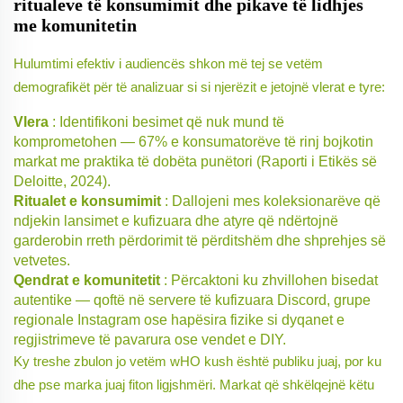
ritualeve të konsumimit dhe pikave të lidhjes
me komunitetin
Hulumtimi efektiv i audiencës shkon më tej se vetëm
demografikët për të analizuar
si
si njerëzit e jetojnë vlerat e tyre:
Vlera
: Identifikoni besimet që nuk mund të
komprometohen — 67% e konsumatorëve të rinj bojkotin
markat me praktika të dobëta punëtori (Raporti i Etikës së
Deloitte, 2024).
Ritualet e konsumimit
: Dallojeni mes koleksionarëve që
ndjekin lansimet e kufizuara dhe atyre që ndërtojnë
garderobin rreth përdorimit të përditshëm dhe shprehjes së
vetvetes.
Qendrat e komunitetit
: Përcaktoni ku zhvillohen bisedat
autentike — qoftë në servere të kufizuara Discord, grupe
regionale Instagram ose hapësira fizike si dyqanet e
regjistrimeve të pavarura ose vendet e DIY.
Ky treshe zbulon jo vetëm
wHO
kush është publiku juaj, por
ku
dhe pse
marka juaj fiton ligjshmëri. Markat që shkëlqejnë këtu