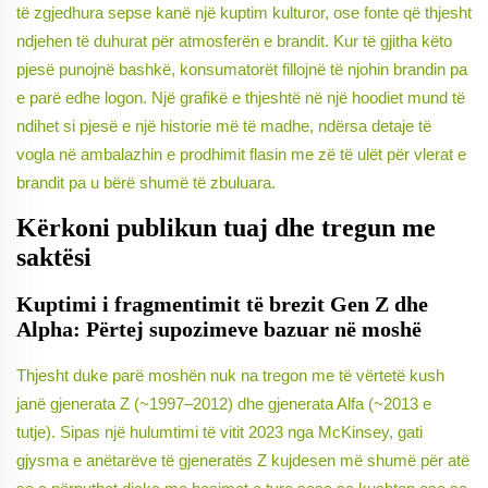
të zgjedhura sepse kanë një kuptim kulturor, ose fonte që thjesht
ndjehen të duhurat për atmosferën e brandit. Kur të gjitha këto
pjesë punojnë bashkë, konsumatorët fillojnë të njohin brandin pa
e parë edhe logon. Një grafikë e thjeshtë në një hoodiet mund të
ndihet si pjesë e një historie më të madhe, ndërsa detaje të
vogla në ambalazhin e prodhimit flasin me zë të ulët për vlerat e
brandit pa u bërë shumë të zbuluara.
Kërkoni publikun tuaj dhe tregun me
saktësi
Kuptimi i fragmentimit të brezit Gen Z dhe
Alpha: Përtej supozimeve bazuar në moshë
Thjesht duke parë moshën nuk na tregon me të vërtetë kush
janë gjenerata Z (~1997–2012) dhe gjenerata Alfa (~2013 e
tutje). Sipas një hulumtimi të vitit 2023 nga McKinsey, gati
gjysma e anëtarëve të gjeneratës Z kujdesen më shumë për atë