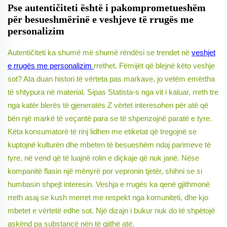
Pse autentičiteti është i pakomprometueshëm
për besueshmërinë e veshjeve të rrugës me
personalizim
Autentičiteti ka shumë më shumë rëndësi se trendet në
veshjet
e rrugës me personalizim
rrethet. Fëmijët që blejnë këto veshje
sot? Ata duan histori të vërteta pas markave, jo vetëm emërtha
të shtypura në material. Sipas Statista-s nga vit i kaluar, rreth tre
nga katër blerës të gjeneratës Z vërtet interesohen për atë që
bën një markë të veçantë para se të shpenzojnë paratë e tyre.
Këta konsumatorë të rinj lidhen me etiketat që tregojnë se
kuptojnë kulturën dhe mbeten të besueshëm ndaj parimeve të
tyre, në vend që të luajnë rolin e diçkaje që nuk janë. Nëse
kompanitë flasin një mënyrë por vepronin tjetër, shihni se si
humbasin shpejt interesin. Veshja e rrugës ka qenë gjithmonë
rreth asaj se kush merret me respekt nga komuniteti, dhe kjo
mbetet e vërtetë edhe sot. Një dizajn i bukur nuk do të shpëtojë
askënd pa substancë nën të gjithë atë.