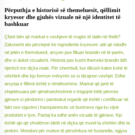
Përputhja e historisë së themeluesit, qëllimit
kryesor dhe gjuhës vizuale në një identitet të
bashkuar
Çfarë bën që markat e veshjeve të rrugës të dalin në thelb?
Zakonisht ato përziejnë tre ingrediente kryesore: atë që ndodhi
në jetën e themeluesit, arsyen pse filluan brandin në të parën,
dhe si duket vizualisht. Historia pas kushi themeloi brandin lidh
njerëzit me diçka reale. Për shembull, kur dikush kalon kohë të
vështirë dhe kjo formon mënyrën se si dizajnon veshjet. Edhe
arsyeja e fillimit është e rëndësishme. Markat që janë të
shqetësuara për qëndrueshmërinë e tregojnë këtë përmes
gjërave si përdorimi i pambukut organik që është i certifikuar në
fakt ose sigurimi i transparencës së burimeve nga ku vijnë
produktet e tyre. Pastaj ka edhe anën vizuale të gjërave. Kjo
është ajo që shndërron idetë në diçka që mund ta shohim dhe ta
prekim. Mendoni për motive të përsëritura në fustanella, ngjyra