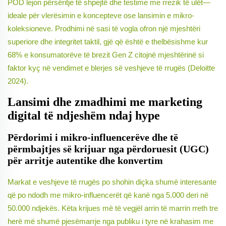
POD lejon përsëritje të shpejtë dhe testime me rrezik të ulët—
ideale për vlerësimin e koncepteve ose lansimin e mikro-
koleksioneve. Prodhimi në sasi të vogla ofron një mjeshtëri
superiore dhe integritet taktil, gjë që është e thelbësishme kur
68% e konsumatorëve të brezit Gen Z citojnë mjeshtërinë si
faktor kyç në vendimet e blerjes së veshjeve të rrugës (Deloitte
2024).
Lansimi dhe zmadhimi me marketing
digital të ndjeshëm ndaj hype
Përdorimi i mikro-influencerëve dhe të
përmbajtjes së krijuar nga përdoruesit (UGC)
për arritje autentike dhe konvertim
Markat e veshjeve të rrugës po shohin diçka shumë interesante
që po ndodh me mikro-influencerët që kanë nga 5.000 deri në
50.000 ndjekës. Këta krijues më të vegjël arrin të marrin rreth tre
herë më shumë pjesëmarrje nga publiku i tyre në krahasim me