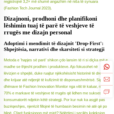
regjistrojnë 3,2× më shumë angazhim në niša të synuara
(Fashion Tech Journal 2023).
Dizajnoni, prodhoni dhe planifikoni
lëshimin tuaj të parë të veshjeve të
rrugës me dizajn personal
Adoptimi i mendimit të dizajnit 'Drop-First':
Shpejtësia, narrativi dhe skarsiteti si strategji
Metoda e 'hapjes së parë' shikon çdo lansim të ri si diçka më e
madhe se thjesht prodhim i produkteve. Ajo fokusohet në
lëvizjen e shpejtë, duke ruajtur njëkohësisht historinë të drejtë
dhe krijuar atë ndjenjë të kufizimit të disponueshmërisë. Sipas të
dhënave të Fashion Innovation Monitor nga vitit të kaluar, rreth
70% e markave të veshjeve të rrugës që lidhen me sukses me
konsumatorët ndjekin këtë strategji. Por kur nuk ka asgjë pas
buzëqeshjes, njerëzit fillojnë të humbasin besimin në atë që po
blinë. Çfarë funksionon më mirë? Ndërtimi i secilës koleksion