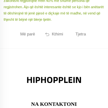
zakonisht regjistrojnë rreth 40% më shumë persona që
regjistrohen. Ajo që është interesante është se kjo i bën anëtarët
të dëshirojnë të jenë pjesë e diçkaje më të madhe, në vend që
thjesht të bëjnë një blerje tjetër.
Më parë
Kthimi
Tjetra
NA KONTAKTONI