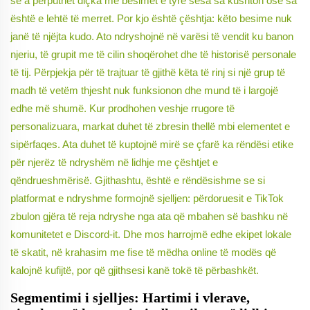
se a përputhet diçka me besimet e tyre sesa sa kushton ose sa
është e lehtë të merret. Por kjo është çështja: këto besime nuk
janë të njëjta kudo. Ato ndryshojnë në varësi të vendit ku banon
njeriu, të grupit me të cilin shoqërohet dhe të historisë personale
të tij. Përpjekja për të trajtuar të gjithë këta të rinj si një grup të
madh të vetëm thjesht nuk funksionon dhe mund të i largojë
edhe më shumë. Kur prodhohen veshje rrugore të
personalizuara, markat duhet të zbresin thellë mbi elementet e
sipërfaqes. Ata duhet të kuptojnë mirë se çfarë ka rëndësi etike
për njerëz të ndryshëm në lidhje me çështjet e
qëndrueshmërisë. Gjithashtu, është e rëndësishme se si
platformat e ndryshme formojnë sjelljen: përdoruesit e TikTok
zbulon gjëra të reja ndryshe nga ata që mbahen së bashku në
komunitetet e Discord-it. Dhe mos harrojmë edhe ekipet lokale
të skatit, në krahasim me fise të mëdha online të modës që
kalojnë kufijtë, por që gjithsesi kanë tokë të përbashkët.
Segmentimi i sjelljes: Hartimi i vlerave,