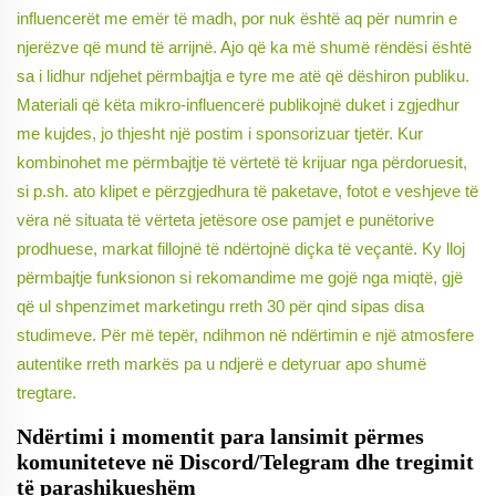
influencerët me emër të madh, por nuk është aq për numrin e
njerëzve që mund të arrijnë. Ajo që ka më shumë rëndësi është
sa i lidhur ndjehet përmbajtja e tyre me atë që dëshiron publiku.
Materiali që këta mikro-influencerë publikojnë duket i zgjedhur
me kujdes, jo thjesht një postim i sponsorizuar tjetër. Kur
kombinohet me përmbajtje të vërtetë të krijuar nga përdoruesit,
si p.sh. ato klipet e përzgjedhura të paketave, fotot e veshjeve të
vëra në situata të vërteta jetësore ose pamjet e punëtorive
prodhuese, markat fillojnë të ndërtojnë diçka të veçantë. Ky lloj
përmbajtje funksionon si rekomandime me gojë nga miqtë, gjë
që ul shpenzimet marketingu rreth 30 për qind sipas disa
studimeve. Për më tepër, ndihmon në ndërtimin e një atmosfere
autentike rreth markës pa u ndjerë e detyruar apo shumë
tregtare.
Ndërtimi i momentit para lansimit përmes
komuniteteve në Discord/Telegram dhe tregimit
të parashikueshëm