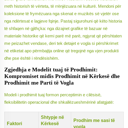
rreth historish të vërteta, të rrënjëzuara në kulturë. Mendoni për
koleksione të frymëzuara nga skenat e muzikës së vjetër ose
nga ndërtesat e lagjeve fqinje. Pastaj sigurohuni që këto historia
të shfaqen në gjithçka: nga dizajnet grafike të bazuar në
materiale historike që kemi parë më parë, ngjyrat që përshtaten
me peizazhet vendase, deri tek detajet e vogla si përshkrimet
në etiketat apo përmbajtja online që tregojnë nga vjen produkti
dhe pse është i rëndësishëm.
Zgjedhja e Modelit tuaj të Prodhimit:
Kompromiset midis Prodhimit në Kërkesë dhe
Prodhimit me Parti të Vogla
Modeli i prodhimit tuaj formon perceptimin e cilësisë,
fleksibilitetin operacional dhe shkallëzueshmërinë afatgjatë:
Shtypje në
Prodhim me sasi të
Faktori
Kërkesë
vogla