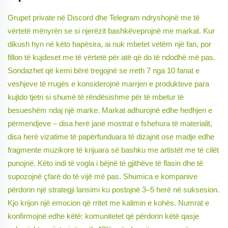
Grupet private në Discord dhe Telegram ndryshojnë me të
vërtetë mënyrën se si njerëzit bashkëveprojnë me markat. Kur
dikush hyn në këto hapësira, ai nuk mbetet vetëm një fan, por
fillon të kujdeset me të vërtetë për atë që do të ndodhë më pas.
Sondazhet që kemi bërë tregojnë se rreth 7 nga 10 fanat e
veshjeve të rrugës e konsiderojnë marrjen e produkteve para
kujtdo tjetri si shumë të rëndësishme për të mbetur të
besueshëm ndaj një marke. Markat adhurojnë edhe hedhjen e
përmendjeve – disa herë janë mostrat e fshehura të materialit,
disa herë vizatime të papërfunduara të dizajnit ose madje edhe
fragmente muzikore të krijuara së bashku me artistët me të cilët
punojnë. Këto indi të vogla i bëjnë të gjithëve të flasin dhe të
supozojnë çfarë do të vijë më pas. Shumica e kompanive
përdorin një strategji lansimi ku postojnë 3–5 herë në suksesion.
Kjo krijon një emocion që rritet me kalimin e kohës. Numrat e
konfirmojnë edhe këtë: komunitetet që përdorin këtë qasje