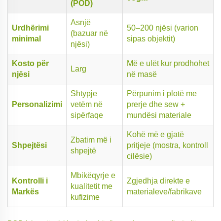
(POD)
Asnjë
Urdhërimi
50–200 njësi (varion
(bazuar në
minimal
sipas objektit)
njësi)
Kosto për
Më e ulët kur prodhohet
Larg
njësi
në masë
Shtypje
Përpunim i plotë me
Personalizimi
vetëm në
prerje dhe sew +
sipërfaqe
mundësi materiale
Kohë më e gjatë
Zbatim më i
Shpejtësi
pritjeje (mostra, kontroll
shpejtë
cilësie)
Mbikëqyrje e
Kontrolli i
Zgjedhja direkte e
kualitetit me
Markës
materialeve/fabrikave
kufizime