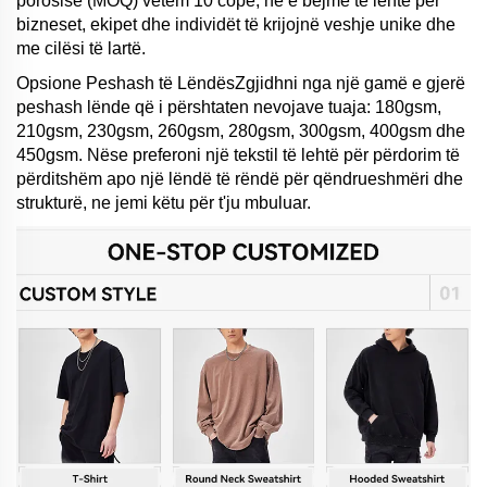
porosisë (MOQ) vetëm 10 copë, ne e bëjmë të lehtë për
bizneset, ekipet dhe individët të krijojnë veshje unike dhe
me cilësi të lartë.
Opsione Peshash të LëndësZgjidhni nga një gamë e gjerë
peshash lënde që i përshtaten nevojave tuaja: 180gsm,
210gsm, 230gsm, 260gsm, 280gsm, 300gsm, 400gsm dhe
450gsm. Nëse preferoni një tekstil të lehtë për përdorim të
përditshëm apo një lëndë të rëndë për qëndrueshmëri dhe
strukturë, ne jemi këtu për t'ju mbuluar.