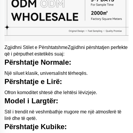
Zgjidhni Stilet e PërshtatshmeZgjidhni përshtatjen perfekte
që i përputhet estetikës suaj:
Përshtatje Normale:
Një siluet klasik, universalisht tërheqës.
Përshtatje e Lirë:
Ofron komoditet shtesë dhe lehtësi lëvizjeje.
Model i Largtër:
Stil i trendit në veshmbathje rrugore me një atmosferë të
lirë dhe të qetë.
Përshtatje Kubike: