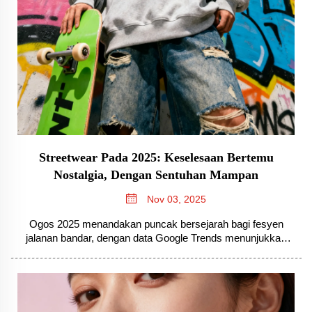
Streetwear Pada 2025: Keselesaan Bertemu
Nostalgia, Dengan Sentuhan Mampan
Nov 03, 2025
Ogos 2025 menandakan puncak bersejarah bagi fesyen
jalanan bandar, dengan data Google Trends menunjukkan
minat carian melonjak 100% sehingga mencapai nilai normal
maksimum—isu yang jelas bahawa genre ini telah
berkembang melampaui akar subbudaya untuk
mendominasi arus perdana...