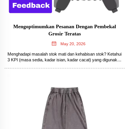
Mengoptimumkan Pesanan Dengan Pembekal
Grosir Teratas
May 20, 2026
Menghadapi masalah stok mati dan kehabisan stok? Ketahui
3 KPI (masa sedia, kadar isian, kadar cacat) yang digunakan
jenama fesyen jalanan terkemuka untuk menilai pembekal—
dan bagaimana automasi AI + EDI mengurangkan kehabisan
stok sebanyak 22%. Optimumkan sekarang.