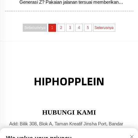
Generasi Z? Pakaian jalanan tersuai memberikan
peningkatan 70% dalam pengingatan jenama, 68% dalam
pemulangan pelanggan, dan pertumbuhan komuniti yang
menjadi viral. Ketahui strategi ROI berdasarkan data.
Sebelumnya
1
2
3
4
5
Seterusnya
HUBUNGI KAMI
Add: Bilik 308, Blok A, Taman Kreatif Jinsha Port, Bandar
Dali, Foshan, Guangdong