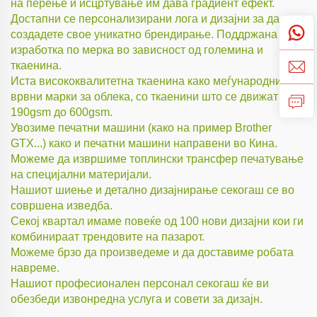
на перење и исцртување им дава градиент ефект.
Достапни се персонализирани лога и дизајни за да
создадете свое уникатно брендирање. Поддржана е и
изработка по мерка во зависност од големина и
ткаенина.
Иста висококвалитетна ткаенина како меѓународните
врвни марки за облека, со ткаенини што се движат од
190gsm до 600gsm.
Увозиме печатни машини (како на пример Brother
GTX...) како и печатни машини направени во Кина.
Можеме да извршиме топлински трансфер печатување
на специјални материјали.
Нашиот шиење и детално дизајнирање секогаш се во
совршена изведба.
Секој квартал имаме повеќе од 100 нови дизајни кои ги
комбинираат трендовите на пазарот.
Можеме брзо да произведеме и да доставиме робата
навреме.
Нашиот професионален персонал секогаш ќе ви
обезбеди извонредна услуга и совети за дизајн.