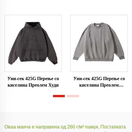
Преолем Худи
Уни-сек 425G Перење со
Уни-сек 425G Перење со
киселина Преолем Худи
киселина Преолем
Мерџерица
Оваа маича е направена од 260 г/м² памук. Постапката