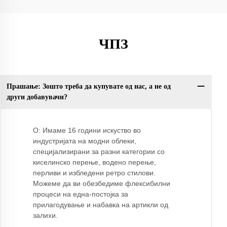
ЧПЗ
Прашање: Зошто треба да купувате од нас, а не од
Пр
други добавувачи?
О: Имаме 16 години искуство во
индустријата на модни облеки,
специјализирани за разни категории со
киселинско перење, водено перење,
перливи и избледени ретро стилови.
Можеме да ви обезбедиме флексибилни
процеси на една-постојка за
прилагодување и набавка на артикли од
залихи.