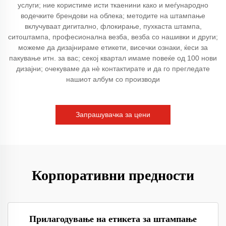
услуги; ние користиме исти ткаенини како и меѓународно
водечките брендови на облека; методите на штампање
вклучуваат дигитално, флокирање, пухкаста штампа,
ситоштампа, професионална везба, везба со нашивки и други;
можеме да дизајнираме етикети, висечки ознаки, ќеси за
пакување итн. за вас; секој квартал имаме повеќе од 100 нови
дизајни; очекуваме да нѐ контактирате и да го прегледате
нашиот албум со производи
Запрашувачка за цени
Корпоративни предности
Прилагодување на етикета за штампање