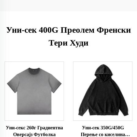
Уни-сек 400G Преолем Френски
Тери Худи
Уни-секс 260г Градиентна
Уни-сек 350G/450G
Оверсајз Футболка
Перење со киселина