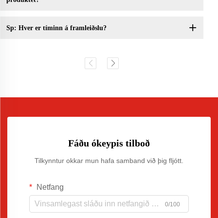
Sp: Hver er tíminn á framleiðslu?
Fáðu ókeypis tilboð
Tilkynntur okkar mun hafa samband við þig fljótt.
Netfang
0/100