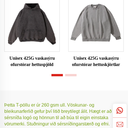
Unisex 425G vaskasýru
Unisex 425G vaskasýru
ofurstórar hettuspjöld
ofurstórar hettuskjörtlar
Þetta T-pöllu er úr 260 gsm ull. Vöskunar- og
bleikunarferlið gefur því litið breytilegt álit. Hægt er að
sérsníða logó og hönnun til að búa til eigin einstaka
vörumerki. Stuðningur við sérsníðingarstærð og efni.