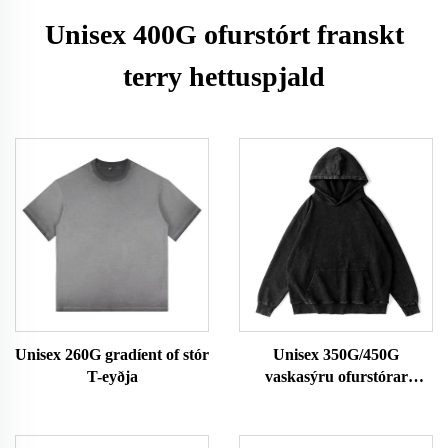
Unisex 400G ofurstórt franskt
terry hettuspjald
Unisex 260G gradíent of stór
Unisex 350G/450G
T-eyðja
vaskasýru ofurstórar
hettuspjöld