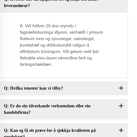
leverandørar?
A: Við höfum 16 ára reynslu í
fagnæðisbúninga iðjunni, sérhæfð í ýmsum
flokkum eins og sýrusteypt, vatnsteypt,
þvottahæf og dökkubundið nálgun á
eftirlýstum búningum. Við getum veitt þér
fleksibla einu-lausn sérsníðna ferli og
birtingartækifæri.
Q: Hvilka tenester kan vi tilby?
Q: Er du ein tilverkande verksemdom eller ein
handelsfirma?
Q: Kan eg få eit prøve for å sjekkja kvaliteten på
produktet?