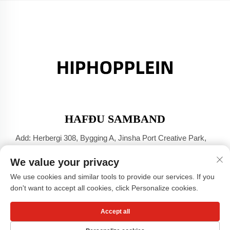
HAFÐU SAMBAND
Add: Herbergi 308, Bygging A, Jinsha Port Creative Park,
Dali-bær, Foshan, Guangdong
We value your privacy
Sími:
+86-17304049586
We use cookies and similar tools to provide our services. If you
Netfang:
[email protected]
don't want to accept all cookies, click Personalize cookies.
Accept all
Höfundarréttur © Guangzhou Xiaohongshu fötun hf. -
Friðhelgisstefna