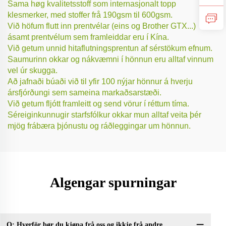
Sama høg kvalitetsstoff som internasjonalt topp
klesmerker, med stoffer frå 190gsm til 600gsm.
Við höfum flutt inn prentvélar (eins og Brother GTX...)
ásamt prentvélum sem framleiddar eru í Kína.
Við getum unnid hitaflutningsprentun af sérstökum efnum.
Saumurinn okkar og nákvæmni í hönnun eru alltaf vinnum
vel úr skugga.
Að jafnaði búaði við til yfir 100 nýjar hönnur á hverju
ársfjórðungi sem sameina markaðsarstæði.
Við getum fljótt framleitt og send vörur í réttum tíma.
Séreiginkunnugir starfsfólkur okkar mun alltaf veita þér
mjög frábæra þjónustu og ráðleggingar um hönnun.
Algengar spurningar
Q: Hverför bør du kjøpa frå oss og ikkje frå andre
Q: