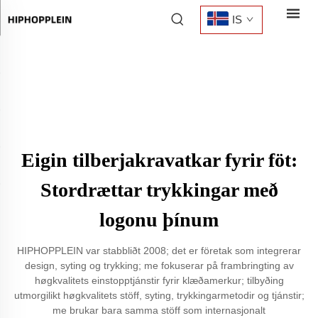
IS
Eigin tilberjakravatkar fyrir föt:
Stordrættar trykkingar með
logonu þínum
HIPHOPPLEIN var stabbliðt 2008; det er företak som integrerar
design, syting og trykking; me fokuserar på frambringting av
høgkvalitets einstopptjánstir fyrir klæðamerkur; tilbyðing
utmorgilikt høgkvalitets stöff, syting, trykkingarmetodir og tjánstir;
me brukar bara samma stöff som internasjonalt