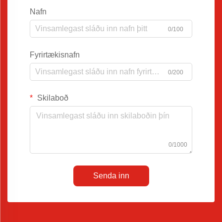
Nafn
0/100
Fyrirtækisnafn
0/200
Skilaboð
0/1000
Senda inn