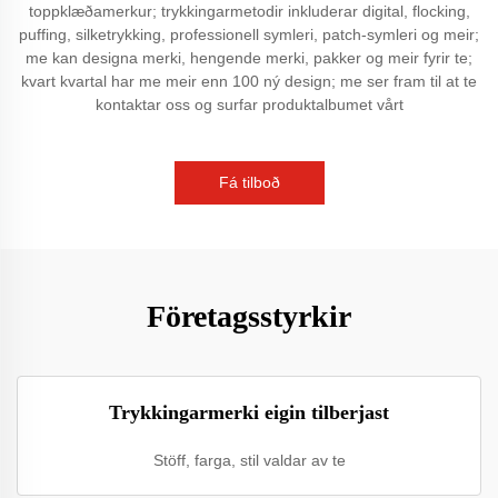
toppklæðamerkur; trykkingarmetodir inkluderar digital, flocking,
puffing, silketrykking, professionell symleri, patch-symleri og meir;
me kan designa merki, hengende merki, pakker og meir fyrir te;
kvart kvartal har me meir enn 100 ný design; me ser fram til at te
kontaktar oss og surfar produktalbumet vårt
Fá tilboð
Företagsstyrkir
Trykkingarmerki eigin tilberjast
Stöff, farga, stil valdar av te